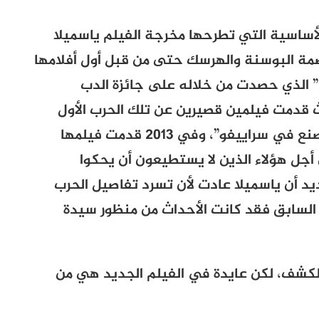
لأساسية التي تطرحها مخرجة الفيلم ياسميلا
مة البوسنة والهرسك حتى من قبل أول أفلامها
ي” الذي حصدت من خلاله على جائزة الدب
 مهرجان برلين عام 2006، حيث قدمت فيلمين قصيرين عن تلك الحرب الأول
بعنوان “أحذية مطاطية حمراء” والثاني “صنع في سراييفو”، وفي 2013 قدمت فيلمها
أجل هؤلاء الذين لا يستطيعون أن يحكوا
يد أن ياسميلا عادت لأن تسرد تفاصيل الحرب
السابق فقد كانت الأحداث من منظور سيدة
الكشف، لكن عايدة في الفيلم الجديد هي من