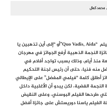
محمد كمال
يلم
“Quo Vadis, Aida”
أو “إلى أين تذهبين يا
زة النجمة الذهبية أرفع الجوائز في مهرجان
بعة منذ أيام، وذلك بسبب تواجد أفلام في
فضل منه فنيا، حتى أن رئيس لجنة التحكيم
لجوائز أطلق كلمة “فيلمي المفضل” على الإيطالي
النجمة الفضية، لكن يبدو أن الأغلبية داخل
 التي طرحها الفيلم البوسني، وعلى النقيض
ة الفيلم ياسنا دوريستش على جائزة أفضل