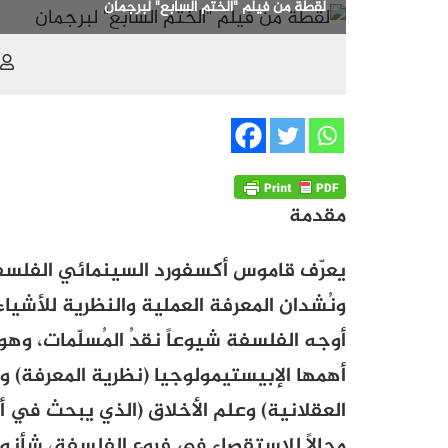
لقطة من فيلم "الختم السابع" لبرجمان
مقدمة
يعرّف قاموس أكسفورد السينمائي الفلسف
ونُشدان المعرفة العملية والنظرية للأشياء
أوجه الفلسفة شيوعاً نقدُ المُسلّمات، وهو
أهمها الإبيستيمولوجيا (نظرية المعرفة) وا
العقلانية) وعلم الأخلاق (الذي يبحث في أ
مجالاً للاستقصاء
في فروع الفلسفة، شأنه ش