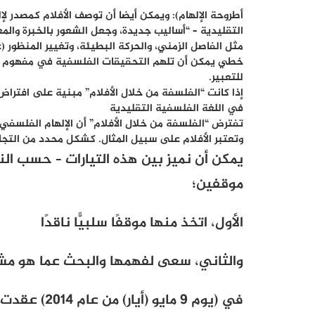
أطروحة الإلهام): ويمكن أيضا أن توصف الأفلام كمصدر 
مثل الفاصل الزمني، والحركة البطيئة، وتغيير المنظور (
خطي يمكن أن تلهم التحقيقات الفلسفية في مفهوم الو
للتعبير
.
إذا كانت “الفلسفة من خلال الأفلام” مبنية على افتراض
في اللغة الفلسفية التقليدية
تفترض “الفلسفة من خلال الأفلام” أن الإلهام الفلسف
وتعتبر الأفلام على سبيل المثال. كشكل محدد من التج
يمكن أن نميز بين هذه التيارات – حسب ال
موقفين؛
الأول، اتخذ منها موقفًا سلبيًّا ناقدًا
والثاني، سعى لفهمها والبحث عما هو مش
في (يوم 9 ما