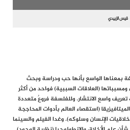
قيس الزبيدي
ة بمعناها الواسع بأنها حب ودراسة وبحث
 ومسبباتها (العلاقات السببية) فواحد من أكثر
 تعريف واسع الانتشار. وللفلسفة فروعٌ متعددة
لميتافيزيقا (استقصاء العالم بأدوات المحاججة
خلاقيات الإنسان وسلوكه). وغدا الفيلم
والسينما
أن علم الأخلاق والانطولوجيا (نظرية الوجود)