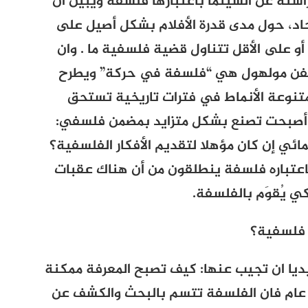
سته عن السينما باعتبارها فلسفة ويبين أن
د،
حول مدى قدرة الأفلام بشكل أصيل على
أو على الأقل تتناول قضية فلسفية ما . وان
تيفن مولهول هي “فلسفة في حركة”
ويطرح
تنوعة الأنماط في فترات تاريخية تستحق
ام أصبحت تصنع بشكل متزايد بمضمن فلسفي:
ائي إن كان مؤهلا لتقديم الأفكار الفلسفية؟
اعتباره فلسفة ينطلقون من أن هناك عقبات
 يُقوَم بالفلسفة.
 فلسفية؟
يا ان تجيب عنها: كيف تصبح المعرفة ممكنة
 عام فان الفلسفة تتسم بالبحث والكشف عن