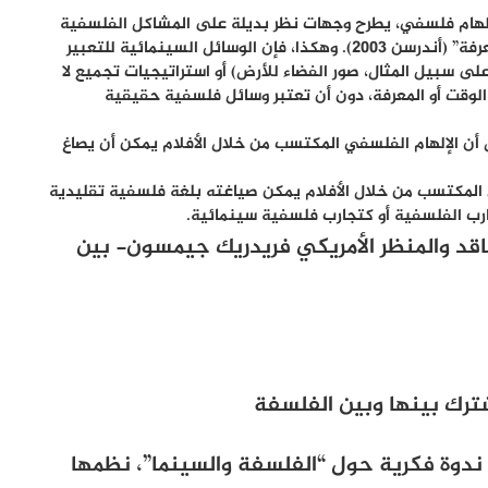
لإلهام فلسفي، يطرح وجهات نظر بديلة على المشاكل الفلسفية
التقليدية – “أساليب جديدة، وجعل الشعور بالخبرة والمعرفة” (أندرسن 2003). وهكذا، فإن الوسائل السينمائية للتعبير
على سبيل المثال، صور الفضاء للأرض) أو استراتيجيات تجميع لا
قت أو المعرفة، دون أن تعتبر وسائل فلسفية حقيقية
 أن الإلهام الفلسفي المكتسب من خلال الأفلام يمكن أن يصاغ
ي المكتسب من خلال الأفلام يمكن صياغته بلغة فلسفية تقليدية
ارب الفلسفية أو كتجارب فلسفية سينمائية.
ناقد والمنظر الأمريكي فريدريك جيمسون- بين
ترك بينها وبين الفلسفة
يو (أيار) من عام 2014) عقدت ندوة فكرية حول “الفلسفة والسينما”، نظمها