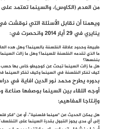
من العدم (الكاوس)، والسينما تعتمد على 
ويهمنا أن نقابل الأسئلة التي نوقشت ف
ينايري في 29 أيار 2014 وانحصرت في
:
طبيعة وحدود علاقة الفلسفة بالسينما؟ وهل هده العل
ما الذي تقدمه الفلسفة للسينما؟ وهل ما زالت السينما 
بنفسها؟
هل ما زالت السينما تبحث عن كوجيطو خاص بها حسب 
كيف تفكر الفلسفة في السينما وكيف تفكر السينما ف
بدوره يطرح محمد نور الدين افاية في در
أوجه اللقاء بين السينما بوصفها صناعة وفنّ
وإنتاجا المفاهيم:
هل يمكن الحديث عن “سينما فلسفية”، أو عن “فكر فلس
إلى أي مدى يجوز القبول بقدرة السينما على التفلسف؟