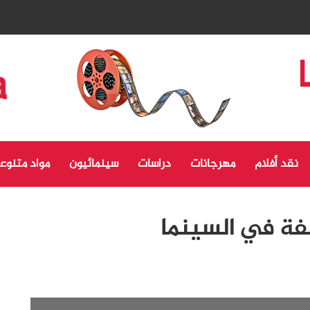
نقد أفلام
مهرجانات
دراسات
سينمائيون
مواد متنوع
فة في السينما