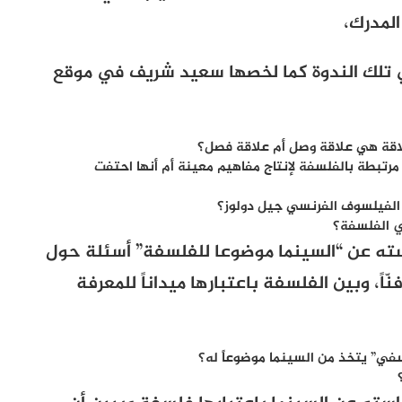
المدرك،
ي تلك الندوة كما لخصها سعيد شريف في موقع
اقة هي علاقة وصل أم علاقة فصل؟
مرتبطة بالفلسفة لإنتاج مفاهيم معينة أم أنها احتفت
الفيلسوف الفرنسي جيل دولوز؟
ي الفلسفة؟
استه عن “السينما موضوعا للفلسفة” أسئلة حول
اً، وبين الفلسفة باعتبارها ميداناً للمعرفة
في” يتخذ من السينما موضوعاً له؟