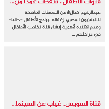
قنوات الأطفال.. سقطت عمداً من...
عبدالرحيم كمال* من السقطات الفاضحة
للنليفزيون المصري إغفاله لبرامج الأطفال -حاليا-
وعدم الانتباه لأهمية إنشاء قناة تخاطب الأطفال
في مراحلهم …
قناة السويس.. غياب عن السينما...