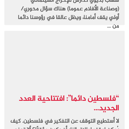
شهاب بديوي كدارس للإخراج السينمائي
(وصناعة الأفلام عموما) هناك سؤال محوري/
أولي يقف أمامنا، ويظل عالقا في رؤوسنا دائما
من …
“فلسطين دائما”: افتتاحية العدد
الجديد...
لا أستطيع التوقف عن التفكير في فلسطين. كيف