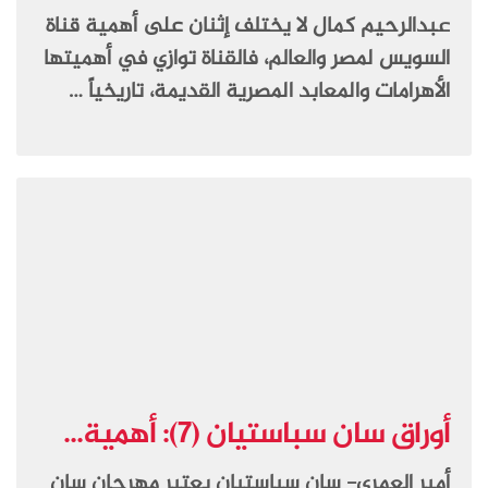
عبدالرحيم كمال لا يختلف إثنان على أهمية قناة
السويس لمصر والعالم، فالقناة توازي في أهميتها
الأهرامات والمعابد المصرية القديمة، تاريخياً …
أوراق سان سباستيان (7): أهمية...
أمير العمري- سان سباستيان يعتبر مهرجان سان