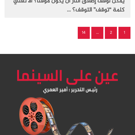
يُمكن لوقف إطلاق النار أن يكون مؤقتًا؟ ألا تعني
كلمة “توقف” التوقف؟ …
14
…
2
1