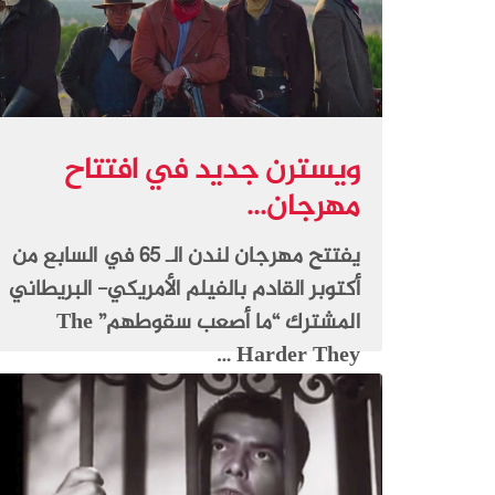
ويسترن جديد في افتتاح
مهرجان...
يفتتح مهرجان لندن الـ 65 في السابع من
أكتوبر القادم بالفيلم الأمريكي- البريطاني
المشترك “ما أصعب سقوطهم” The
Harder They …