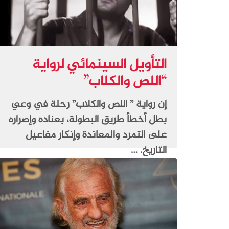
التأويل السينمائي لرواية
“اللص والكلاب”
إن رواية ” اللص والكلاب” رحلة في وعي
بطل أخطأ طريق البطولة، بعناده وإصراره
على التمرد والمعاندة وإنكار مفاعيل
التاريخ. …