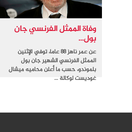
وفاة الممثل الفرنسي جان
بول...
عن عمر ناهز 88 عاما، توفي الإثنين
الممثل الفرنسي الشهير جان بول
بلموندو، حسب ما أعلن محاميه ميشال
غوديست لوكالة …