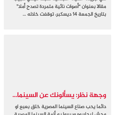
مقالا بعنوان “أصوات نائية متمردة تصدح أملا”
بتاريخ الجمعة 14 ديسكبر، توقفت خلاله …
وجهة نظر: يسألونك عن السينما...
دائما يحب صناع السينما المصرية خلق بعبع او
وحش ليحاربوه ويبرروا به أزمة السينما المصرية