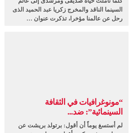
كلما تأملت حياة صديقى ومرشدى إلى عالم
السينما الناقد والمخرج زكريا عبد الحميد الذى
رحل عن عالمنا مؤخرا، تذكرت عنوان …
“مونوغرافيات في الثقافة
السينمائية”: ضد...
لم أستسغ يوماً أن أقول: برتولد بريشت عن