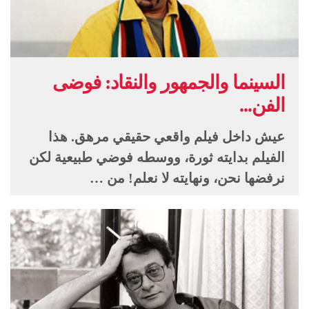
السينما والجمهور والنقاد: فوضى
الفن...
عيش داخل فيلم واقعي حقيقي مرهق. هذا
الفيلم بدايته ثورة، ووسطه فوضي طبيعية لكن
نرفضها نحن، ونهايته لا نعلم! من …