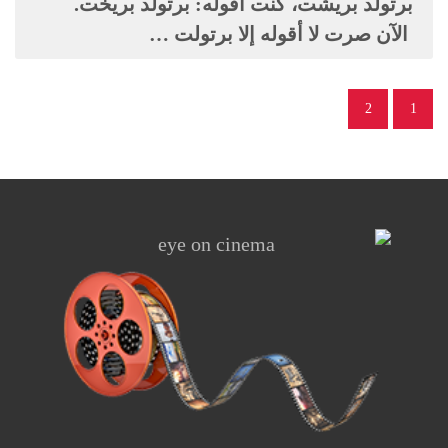
برتولد بريشت، كنت أقوله: برتولد بريخت.
الآن صرت لا أقوله إلا برتولت …
2
1