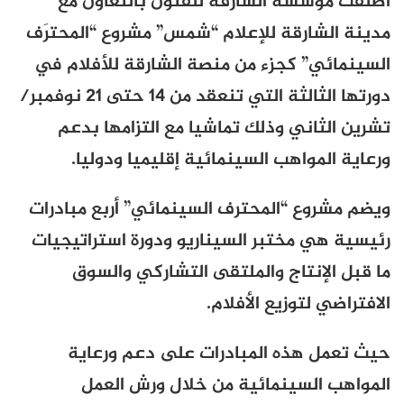
اطلقت مؤسسة الشارقة للفنون بالتعاون مع
مدينة الشارقة للإعلام “شمس” مشروع
“
المحترَف
السينمائي” كجزء من منصة الشارقة للأفلام في
دورتها الثالثة التي تنعقد من 14 حتى 21 نوفمبر/
تشرين الثاني وذلك تماشيا مع التزامها بدعم
ورعاية المواهب السينمائية إقليميا ودوليا
.
ويضم مشروع “المحترف السينمائي” أربع مبادرات
رئيسية هي مختبر السيناريو ودورة استراتيجيات
ما قبل الإنتاج والملتقى التشاركي والسوق
الافتراضي لتوزيع الأفلام
.
حيث تعمل هذه المبادرات على دعم ورعاية
المواهب السينمائية من خلال ورش العمل