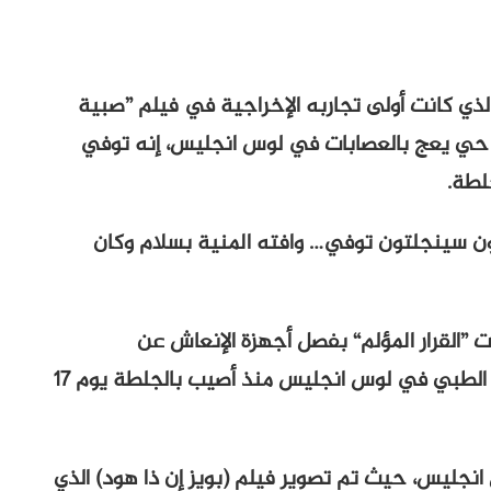
لذي كانت أولى تجاربه الإخراجية في فيلم ”صبية
ي حي يعج بالعصابات في لوس انجليس، إنه توفي
ون سينجلتون توفي… وافته المنية بسلام وكان
ت ”القرار المؤلم“ بفصل أجهزة الإنعاش عن
سينجلتون، الذي كان في مركز سيدارز-سايناي الطبي في لوس انجليس منذ أصيب بالجلطة يوم 17
ليس، حيث تم تصوير فيلم (بويز إن ذا هود) الذي