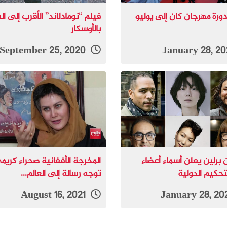
دورة مهرجان كان إلى يوليو
فيلم “نومادلاند” الأقرب إلى ال
بالأوسكار
September 25, 2020
 برلين يعلن أسماء أعضاء
المخرجة الأفغانية صحراء كريم
تحكيم الدولية
توجه رسالة إلى العالم...
August 16, 2021