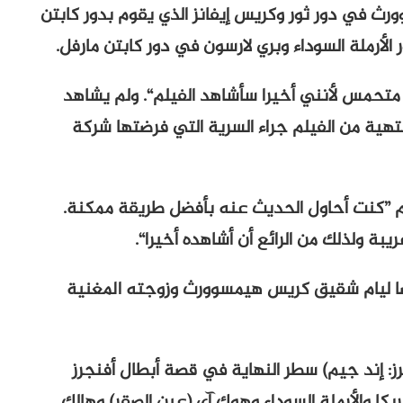
ث في دور ثور وكريس إيفانز الذي يقوم بدور كابتن
لأرملة السوداء وبري لارسون في دور كابتن مارفل.
ا متحمس لأنني أخيرا سأشاهد الفيلم“. ولم يشاهد
تهية من الفيلم جراء السرية التي فرضتها شركة
يلم ”كنت أحاول الحديث عنه بأفضل طريقة ممكنة.
بة ولذلك من الرائع أن أشاهده أخيرا“.
أيضا ليام شقيق كريس هيمسوورث وزوجته المغنية
رز: إند جيم) سطر النهاية في قصة أبطال أفنجرز
يكا والأرملة السوداء وهوك آي (عين الصقر) وهالك