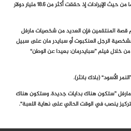
فيها وهي أكبر سلسلة أفلام في تاريخ السينما من حيث الإيرادات إذ حققت أكثر من 18.6 مليار دولار
تم قصة المنتقمين فإن العديد من شخصيات مارفل
شخصية الرجل العنكبوت أو سبايدر مان على سبيل
من خلال فيلم ”سبايدرمان: بعيدا عن الوطن“
نمر الأسود“ (بلاك بانثر).
ارفل ”ستكون هناك بدايات جديدة. وستكون هناك
ركيز ينصب في الوقت الحالي على نهاية اللعبة“.