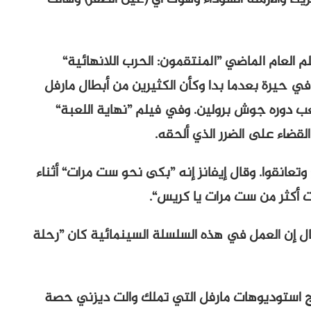
 العام الماضي ”المنتقمون: الحرب اللانهائية“
في حيرة بعدما بدا وكأن الكثيرين من أبطال مارفل
عب دوره جوش برولين. وفي فيلم ”نهاية اللعبة“
قضاء على الضرر الذي ألحقه.
انقوا. وقال إيفانز إنه ”بكى نحو ست مرات“ أثناء
 أكثر من ست مرات يا كريس“.
قال إن العمل في هذه السلسلة السينمائية كان ”رحلة
جموعها 21 فيلما، من إنتاج استوديوهات مارفل التي تملك والت ديزني حصة