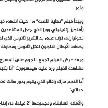
وثور.
ويبدأ فيلم ”نهاية اللعبة“ من حيث انتهى فيلم
(أفنجرز: إنفينيتي وور) الذي جعل المشاهدين 
تحولوا إلى تراب على يد الشرير ثانوس الذي ل
يخطط الأبطال الناجون لقتل ثانوس ومحاولة ال
وبعد عرض الفيلم تجمع النجوم على المسرح وتع
مشاهدة الفيلم ورد عليه هيمسوورث ”أنا بكيت
أما النجم مارك رافالو الذي يقوم بدور هالك ف
حياتي“.
والأفلام السابقة، وم