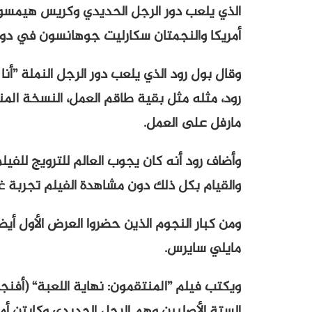
الذي يلعب دور الرجل الحديدي وكريس هيمسوور
أمريكا والنجمتان سكارليت جوهانسون في دور ا
وقال بول رود الذي يلعب دور الرجل النملة ”أن
رود، مثله مثل بقية طاقم العمل، النسخة المن
مارفل على العمل.
وأضاف رود أنه كان يجوب العالم للترويج للف
والقيام بكل ذلك دون مشاهدة الفيلم تجربة غري
ومن كبار النجوم الذين حضروا العرض الأول 
مايلي سايرس.
ويكتب فيلم ”المنتقمون: نهاية اللعبة“ (أفنج
الستة الأصليين وهم الرجل الحديدي وكابتن أمر