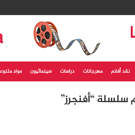
نقد أفلام
مهرجانات
دراسات
سينمائيون
مواد متنوع
م سلسلة “أفنجرز”