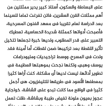
على البساطة والسكون، أستاذ كبير يدير ممثلتين من
أهم ممثلات القرن العشرين، فاتن تفرغت تماما للسينما
بعد الدراسة لعام تقريبا فى معهد الفنون المسرحية،
فأصبحت أدواتها كممثلة شديدة الحساسية، تعطيك
التعبير على قدر المطلوب، ولديها خبرة تجعلها تتخيل
تأثير اللقطة بعد تركيبها ضمن لقطات، أما أمينة فقد
ولدت فى المسرح، ووسط تراجيديات ومليودرامات
يوسف وهبى، ولكنها نجحت بموهبتها العظيمة فى
تطوير أدائها، ليست لديها أى مشكلة، كنت أراها كثيرا
بمعطفها الأسود فى طريقها للتليفزيون، هى أجمل
كثيرا فى الواقع مما كانت تبدو على الشاشة، خواجاية
عجوز بعيون ملونة تفيض طيبة وبشاشة، ظلت تعمل