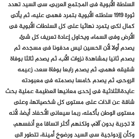
السلطة الأبوية فى المجتمع العربى، سى السيد تهدد
ثورة 1919 سلطته الأبوية بتمرد فهمى عليه، ثم يأتى
كمال لكى يتمرد نهائيا على كل السلطات الأبوية فى
الأرض وفى السماء، ويحاول إعادة تعريف كل شئ،
يصدم أولا لأن الحسين ليس مدفونا فى مسجده، ثم
يصدم ثانيا بمشاهدة نزوات الأب، ثم يصدم ثالثا بوفاة
شقيقه فهمى، ثم يصدم رابعا بوفاة سعد، زعيمه
الروحى، ثم يصدم خامسا بصدمته فى معبودته
عايدة،الثلاثية فى إحدى معانيها العظيمة عملية بحث
شاقة عن الذات على مستوى كل شخصياتها، وعلى
مستوى الوطن بأكمله، ربما سيعانى الأحفاد أيضا، لأنه
لا تجربة بدون آلام، ولكنهم أكثر اتساقا مع أنفسهم،
وكأن إزدواجية سى السيد ورضوخ أمينة، تتطور الى