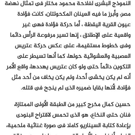
النموذج البشرى لفلاحة محمود مختار فى تمثال نهضة
مصر، وأبرز ما فيه العينان المكحولتان، كانت فؤادة
عيون القرية اليقظة ، أما حركة فؤادة فهى غير
واقعية على الإطلاق ، إنها تسير مرفوعة الرأس دائما
وفى خطوط مستقيمة، على عكس حركة عتريس
العصبية والعشوائية حولها، كما أنها تسيطر على
التكوين دائماً حتى ولو كان عتريس يهددها، واقع الأمر
أنه لم يكن يخشى أحدا، ولم يكن يخاف من أحد مثل
فؤادة، لأنها بقايا ضميره الذى لم ينجح فى قتله.
حسين كمال مخرج كبير من الطبقة الأولى الممتازة،
فنان حتى النخاع، هو الذى تحمس لاقتراح البنودى
بإعادة كتابة السيناريو كاملا فى صورة غنائية ملحمية،