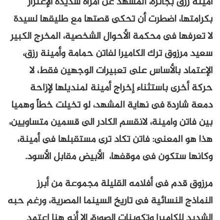
أمينة رزق بجائزة، المشهد عن أمرأة شديدة الإعتزاز
بكرامتها، اضطرت أن تحكى قصتها مع طليقها لسيدة
لا تعرفها فى محكمة الأحوال الشخصية، المخرج الكبير
سعيد مرزوق ترك الكاميرا لفاتن حمامة وأمينة رزق،
الإعتماد بالأساس على تعبيرات الوجهين فقط، لا
حركة أخرى باستثناء إخراج أمينة لمنديلها لإزاحة
دمعة شاردة فى نهاية المشهد، لو تخيلت خطاً وهميا
بين فاتن وامينة، لانقسم الكادر الى قسمين متساويين،
هذا هو المعنى: فاتن تكاد ترى مستقبلها فى أمينة،
وكانها ستكون فى موقفها، الأبيض مقابل الأسود.
مرزوق قدم فى أفلامه القليلة مجموعة من أبرز
النماذج النسائية فى تاريخ السينما المصرية، ورغم حبه
الشديد للكاميرا وتكوينات الصورة، إلا أنه هنا اعتمد