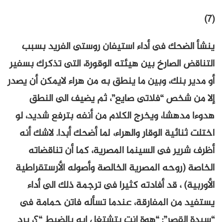
(7)
ينشأ الضحك فى أداء استيفان روستى الفريد بسبب
التناقض الصارخ بين هيئته الوقورة، التى تذكرك بسفير
أو مدير بنك، وبين ما ينطق به من هراء لايمكن أن يصدر
إلا من شخص “فلاتى صايع”، ثم يضيف الى النطق
هدوءا مدهشا، ويخرج الكلام من أنفه بترفع شديد، لو
اختلت ثنائية الوقار والهراء، لما أضحك أبدا. لاشك أنه
أظرف شرير فى السينما المصرية، كما أن تناقضاته
الخاصة (روحه المصرية الخالصة وأصوله الأرستقراطية
الأوربية) ، قد أفادته كثيرا فى ترجمة ذلك الى أداء
يستفيد من المفارقة، عندما تسأله فاتن حمامة فى
“سيدة القصر”: “هوة انت بتشتغل إيه بالضبط “؟، يرد