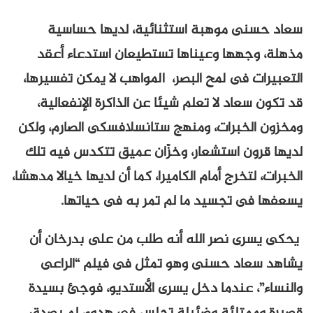
سعاد حسنى موهبة استثنائية، لديها حساسية
مذهلة، وجهها وعيناها تستطيعان استدعاء أعقد
التعبيرات فى لمح البصر، المواهب لا يمكن تفسيرها،
قد تكون سعاد لا تعلم شيئا عن الذاكرة الإنفعالية،
ومخزون الخبرات، ومنهج ستانسلافسكى الصارم، ولكن
لديها قرون استشعار، وخزّان عميق تتكدس فيه تلك
الخبرات، لتخرج أمام الكاميرا، كما أن لديها خيالا مدهشا،
يسعفها فى تجسيد ما لم تمر به فى حياتها.
يحكى يسرى نصر الله أنه طلب من على بدرخان أن
يشاهد سعاد حسنى وهو تمثل فى فيلم “الراعى
والنساء”، عندما دخل يسرى الأستديو، فوجئ بسيدة