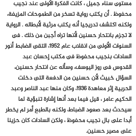
مستوى سناء جميل ، كانت الفكرة الأولى عند نجيب
محفوظ . أن يكتب رواية تسخر من الطموحات المزيفة،
ولكنه اكتشف تدريجيا أنه يكتب مرثية لأبطاله . الرواية
لا تجزم بانتحار حسنين لأنها تراه أجبن من ذلك . فى
السنوات الأولى من انقلاب عام 1952، التقى الضابط أنور
السادات بنجيب محفوظ فى مكتب إحسان عبد
القدوس فى روز اليوسف، وسأله عن انتحار حسنين،
السؤال خبيث لأن حسنين من الدفعة التى دخلت
الحربية إثر معاهدة 1936، وكان منها عبد الناصر وعبد
الحكيم عامر ، قيل فيما بعد أنها إشارة تنبؤية لما
سيحدث بعد صعود الضباط، ولكنه بالطبع أمر لم يخطر
أبدا على بال نجيب محفوظ ، ولكن السادات كان حزينا
على مصير حسنين.