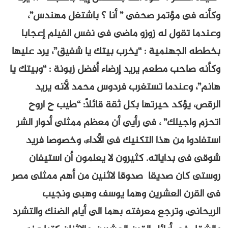
وكأنه فى مؤتمر صحفى ” أنا ؟ باشتغل مهندس”،
وعندما تقول له زوزو ماضى فى نفس الفيلم إعجابا
بخططه الجهنمية : “يخرب بيتك يا شفيق”، يرد عليها
وكأنه صاحب مطعم يريد إرضاء أفضل زبونة : “وبيتك يا
هانم”، وعندما تستغرب فردوس محمد لأنه يريد
الرقص، يؤكد حيرتها بكل ثقة قائلاً: “طيب ح اروح
اتحزم واجيلك” ، فى رأيى أن معظم ممثلى أدوار الشر
استفادوا من هذا التكنيك فى الأداء، وخصوصا فريد
شوقى فى بداياته. كثيرون لا يعلمون أن استيفان
روستى كان صديقا صدوقا لاثنين من أهم ممثلى مصر
فى القرن العشرين وهما يوسف وهبى ونجيب
الريحانى، وترجع معرفته بهما الى أيام الضنك والتشرد