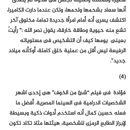
قصيرة وممتلئة وضئيلة تجلس فى هدوء، لم يصدق
أنها سعاد بشحمها ولحمها، ولكن عندما دارت الكاميرا،
اكتشف يسرى أنه أمام امرأة جديدة تماما، مخلوق آخر
تشع منه حيوية وطاقة خارقة، يقول نصر الله :” رأيتُ
بعينى يومها كيف أن التشخيص فى مستوياته
الرفيعة ليس أقل من عملية خلق كاملة، أوكأنه ميلاد
جديد”.
(4)
فؤادة فى فيلم “شئ من الخوف” هى إحدى اشهر
الشخصيات الدرامية فى السينما المصرية. أفضل ما
فعله حسين كمال أنه استخدم أدوات ذكية وبسيطة
لإبراز الطابع الرمزى للشخصية، هيئتها مثلا تكاد تكون