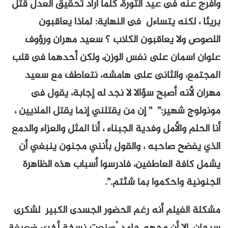
وأفرج عنه فى عيد الثورة، كلما أراد تحقيق العدل قتل
بريئا ، لكنه يتساءل فى النهاية: لماذا يعاقبون
اللصوص ولا يعاقبون الكلاب ؟ سعيد مهران ورؤوف
علوان اسمان على نفس الوزن، ولكن أحدهما فى قلب
المجتمع، والثانى على هامشه، نتعاطف مع سعيد
مهران لأنه أصبح سؤالا لا نجد له إجابة، يقول فى
مونولوج شهير:” ” إن من يقتلني إنما يقتل الملايين ،
أنا الحلم والأمل وفدية الجبناء ، أنا المثل والعزاء والدمع
الذي يفضح صاحبه ، والقول بأنني مجنون ينبغي أن
يشمل كافة العاطفين، فادرسوا أسباب هذه الظاهرة
الجنونية واحكموا بما شئتم.”.
مشكلة الفيلم أنه رغم الحضور الجسدى الكبير لشكرى