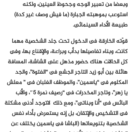
وبعضا من تعبير الوجه وجحوظ العينين، ولكنه
استوعب بموهبته الجبارة (ما فيش وصف غير كدة)
طبيعة الأداء السينمائى.
قوّته الخارقة فى الدخول تحت جلد الشخصية مهما
كانت، وبناء تفاصيلها بدأب وبراعة، والإقناع بها، وفى
كل الحالات هناك حضور مذهل على الشاشة، المسافة
هائلة بين أبو زيد التاجر الجشع فى “الفتوة”، والجد
المكلوم فى “ياسمين”، والموظف الغلبان فى ” معلش
يا زهر”، وتاجر المخدرات فى “رصيف نمرة 5″، والأب
البائس فى “أنا وبناتى”، ومع ذلك لاتوجد أدنى مشكلة
فى التشخيص والإتقان، بل إنه يستعرض بأداء نفس
الشخصية بتنويعاتها (الباشا فى ياسمين يختلف عن