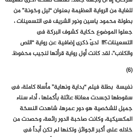
سرحان، إلا أن وجهه جامد. ُصنعت نسخة أخرى ضعيفة
للغاية من الرواية العظيمة بعنوان “ليل وخونة” من
بطولة محمود ياسين ونور الشريف فى التسعينات ،
جعلوا الموضوع حكاية كشوف البركة فى
التسعينات؟!!! لدىّ ذكرى إضافية عن رواية “اللص
والكلاب”، لقد كانت أول رواية قرأتها لنجيب محفوظ.
(6)
نفيسة بطلة فيلم “بداية ونهاية” مأساة كاملة، فى
سقوطها تجسدت معاناة عائلة بأكملها ، أداء سناء
جميل للشخصية هو دور عمرها، شاهدت النسخة
المكسيكية، وكانت صاحبة الدور رائعة، وحصدت من
خلاله على أكبر الجوائز، ولكنها لم تكن أبداً فى