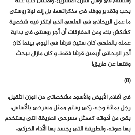
والشقاء فى أوائل القرن العشرين، والاثنان كتبا عنه
بحب وتقدير ووفاء فى مذكراتهما، بل إنه لولا روستى
ما عمل الريحانى فى الملهى الذى ابتكر فيه شخصية
كشكش بك، ومن المفارقات أن أجر روستى فى بداية
عمله بالملهى كان ستين قرشا فى اليوم، بينما كان
أجر الريحانى أربعين قرشا فقط، و كان مازال يبحث
وقتها عن طريق!
(8)
فى أفلام الأبيض والأسود مشخصاتى من الوزن الثقيل،
رجل بمائة وجه، زكى رستم ممثل مسرحى بالأساس،
بقى من أدواته كممثل مسرحى الطريقة التى يستخدم
بها صوته، والطريقة التى يجسد بها الأداء الحركى،