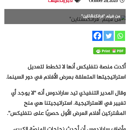
October 29, 2025
أخبار وتحقيقات
من فيلم "فرانكنشتاين"
أكدت منصة نتفليكس أنها لا تخطط لتعديل
استراتيجيتها المتعلقة بعرض الأفلام في دور السينما.
وقال المدير التنفيذي تيد ساراندوس أنه “لا يوجد أي
تغيير في الاستراتيجية. استراتيجيتنا هي منح
المشتركين أفلام العرض الأول حصريًا على نتفليكس”.
وأضاف ساراندوس أن أحدث نجاحات المنصّة الكبرى،