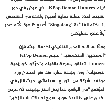
فيلم KPop Demon Hunters، الذي عُرض في دور
السينما لمدة عطلة نهاية أسبوع واحدة في أغسطس
بنسخته الغنائية “Singalong”، أصبح ظاهرة “لأنه صدر
أولًا على نتفليكس.
وفقًا لما قاله المدير التنفيذي لخدمة البث، فإن
“المعجبين المتحمسين” لفيلم KPop Demon
Hunters تعلقوا بسرعة بالفيلم و”حرّكوا خوارزمية
التوصيات”، ومن وجهة نظره، هذا هو المفتاح وراء
موقف الشركة من التوزيع السينمائي. حيث قال في
المؤتمر: “في الواقع، هذا يعزز استراتيجيتنا، لأن عرض
الفيلم على Netflix هو ما سمح له باكتساب الزخم”.