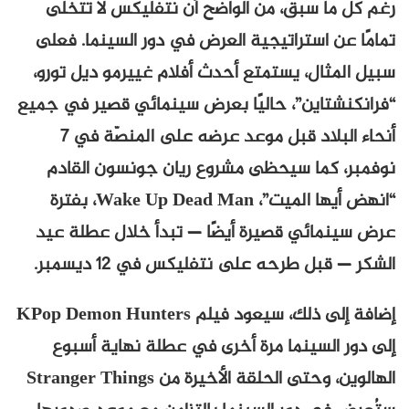
رغم كل ما سبق، من الواضح أن نتفليكس لا تتخلى
تمامًا عن استراتيجية العرض في دور السينما. فعلى
سبيل المثال، يستمتع أحدث أفلام غييرمو ديل تورو،
“فرانكنشتاين”، حاليًا بعرض سينمائي قصير في جميع
أنحاء البلاد قبل موعد عرضه على المنصّة في 7
نوفمبر، كما سيحظى مشروع ريان جونسون القادم
“انهض أيها الميت”، Wake Up Dead Man، بفترة
عرض سينمائي قصيرة أيضًا — تبدأ خلال عطلة عيد
الشكر — قبل طرحه على نتفليكس في 12 ديسمبر.
إضافة إلى ذلك، سيعود فيلم KPop Demon Hunters
إلى دور السينما مرة أخرى في عطلة نهاية أسبوع
الهالوين، وحتى الحلقة الأخيرة من Stranger Things