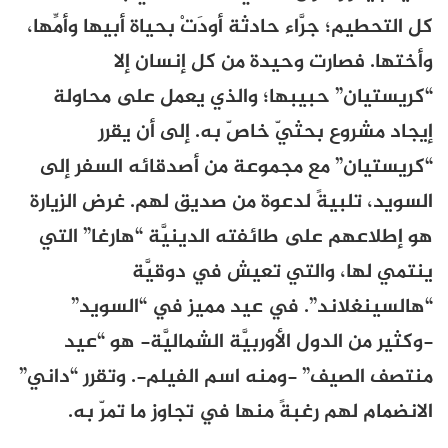
كل التحطيم؛ جرَّاء حادثة أودَتْ بحياة أبيها وأمِّها،
وأختها. فصارت وحيدة من كل إنسان إلا
“كريستيان” حبيبها؛ والذي يعمل على محاولة
إيجاد مشروع بحثيّ خاصّ به. إلى أن يقرر
“كريستيان” مع مجموعة من أصدقائه السفر إلى
السويد، تلبيةً لدعوة من صديق لهم. غرض الزيارة
هو إطلاعهم على طائفته الدينيَّة “هارغا” التي
ينتمي لها، والتي تعيش في دوقيَّة
“هالسينغلاند”. في عيد مميز في “السويد”
-وكثير من الدول الأوربيَّة الشماليَّة- هو “عيد
منتصف الصيف” -ومنه اسم الفيلم-. وتقرر “داني”
الانضمام لهم رغبةً منها في تجاوز ما تمرّ به.