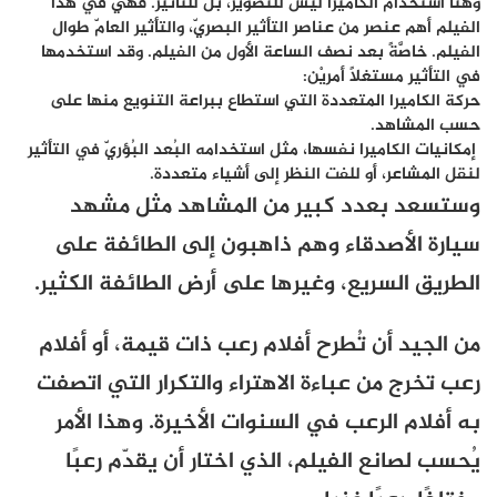
وهنا استخدام الكاميرا ليس للتصوير، بل للتأثير. فهي في هذا
الفيلم أهم عنصر من عناصر التأثير البصريّ، والتأثير العامّ طوال
الفيلم. خاصَّةً بعد نصف الساعة الأول من الفيلم. وقد استخدمها
في التأثير مستغلاً أمريْن:
حركة الكاميرا المتعددة التي استطاع ببراعة التنويع منها على
حسب المشاهد.
إمكانيات الكاميرا نفسها، مثل استخدامه البُعد البُؤريّ في التأثير
لنقل المشاعر، أو للفت النظر إلى أشياء متعددة.
وستسعد بعدد كبير من المشاهد مثل مشهد
سيارة الأصدقاء وهم ذاهبون إلى الطائفة على
الطريق السريع، وغيرها على أرض الطائفة الكثير.
من الجيد أن تُطرح أفلام رعب ذات قيمة، أو أفلام
رعب تخرج من عباءة الاهتراء والتكرار التي اتصفت
به أفلام الرعب في السنوات الأخيرة. وهذا الأمر
يُحسب لصانع الفيلم، الذي اختار أن يقدّم رعبًا