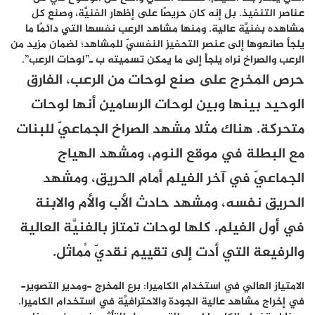
عناصر التنفيذ. بل إنه كان حريصًا على إظهار الفنيَّة، وصنع كل
مشاهده بفنيَّة عالية. ومنها مشاهد الرعب نفسها التي دائمًا ما
يلجأ صانعوها إلى عنصر التحفيز النفسيّ للمشاهد؛ لضمان مزيد من
الرعب والصراخ نراه يلجأ إلى ما يمكن تسميته ب ـ”لوحات الرعب”.
حرص المخرج على صنع لوحات من الرعب، الفارق
الوحيد بينها وبين لوحات الرسامين أنها لوحات
متحركة. هناك مثلا مشهد الصراخ الجماعيّ للبنات
مع البطلة في موقع النوم، ومشهد الهياج
الجماعيّ في آخر الفيلم أمام الحريق، ومشهد
الحريق نفسه، ومشهد حادث الأب والأم والابنة
في أول الفيلم. كلها لوحات تمتاز بالفنيَّة العالية
والرفيعة التي أدت إلى تقييم نقديّ مُماثل.
الامتياز العالي في استخدام الكاميرا: برع المخرج -ومدير التصوير-
في إخراج مشاهد عالية الجودة والاحترافيَّة في استخدام الكاميرا.