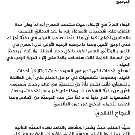
التوثيق.
البُطء العامّ في الإيقاع: حيث ستحمد للمخرج أنه لمْ يُطلْ مدة
التعرُّف على شخصيات الأصدقاء إلى ما بعد الدقائق الخمسة
والعشرين الأولى، كما أنّ هذا البُطء صاحب الفيلم في بقيَّة أجزائه
حتى الرمق الأخير. وهذا ما فرضته الرغبة الأولى لدى المخرج في
التصوير المتأنِّي للعالم الغريب الذي دخله أبطالنا. ولا شكّ أن بعضًا
من السرعة اللازمة كانت ستساعد بقوة على إثراء تجربة الرعب في
الفيلم.
تسطُّح الأحداث التي تدور في السويد: حيث تمتاز كلُّ أحداث
الفيلم، وخطوط الشخصيات في مراحل الفيلم على أرض الطائفة
بالتسطُّح؛ فأنت تشعر كأنّ كل شخصيَّة في عالم وحدها مُفصومة
العُرى عن بقيَّة الشخصيات. وهذا على غير مسار الأحداث، ومصائر
الشخصيات التي تلجأ له دائمًا مثل هذه النوعيَّة من الأفلام. وهذا
العنصر يتحمله المخرج في دوره التأليفيّ.
النجاح النقديّ
فنيَّة الفيلم: حيث يشعر المشاهد والناقد بهذه الفنيَّة العالية
التي يمتاز بها الفيلم. فحسُّه الفنيّ واضح كل الوضوح في كل