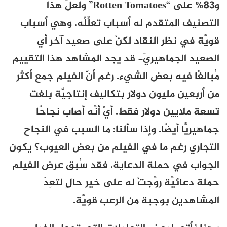
و83% على “
Rotten Tomatoes” ولعلّ هذا
التصنيف المتقدم له أسباب تعلِّلُه. وهي أسباب
قويَّة في نظر النقاد لكنْ على صعيد آخر أي
الصعيد الجماهيريّ- قد يجد المشاهد هذا التقييم
مُبالغًا فيه بعض الشيء. رغم أنّ الفيلم جمع أكثر
من أربعين مليون دولار بتكاليف إنتاجيَّة بلغت
تسعة ملايين دولار فقط. أيْ أنَّه أصاب نجاحًا
جماهيريًّا أيضًا. وإذا سألنا: ما السبب في النجاح
التجاري رغم ما في الفيلم من بعض العيوب؟ يكون
الجواب في حملة الدعاية. فقد سُبق عرض الفيلم
حملة دعائيَّة روَّجتْ له على خير حالٍ لتعِدَ
المشاهدين بوجبة من الرعب قويَّة.