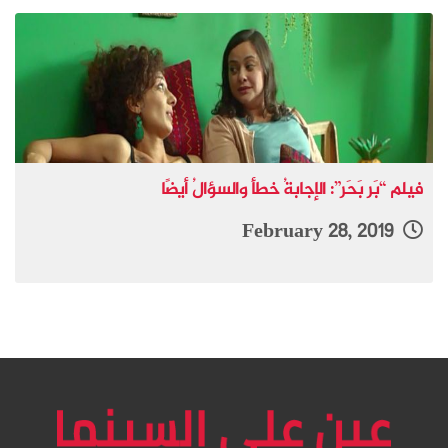
فيلم “بَر بَحَر”: الإجابةُ خطأ والسؤالُ أيضًا
February 28, 2019