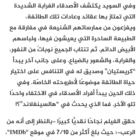
وفي السويد يكتشف الأصدقاء الغرابة الشديدة
التي تمتاز بها عقائد وعادات تلك الطائفة،
ويفزعون من ممارساتهم الشنيعة في مفارقة مع
الطبيعة الساحرة التي يعيشون فيها، ولباسهم
الأبيض الدائم. ثم تنتاب الجميعَ نوباتٌ من النفور،
والغرابة، والشعور بالضياع. وعلى جانب آخر يبدأ
“كريستيان” وصديق له في التنافس على اختيار
حياة الطائفة موضوعًا لأطروحته الخاصّة. وفي
ذلك الحين يبدأ أفراد الأصدقاء في الاختفاء واحدًا
تلو الآخر. فما الذي يحدث في “هالسينغلاند”؟!
حقق الفيلم نجاحًا نقديًّا كبيرًا -بالنظر إلى أنه من
الرعب-؛ حيث بلغ أكثر من 7/10 في موقع “IMDb
“،