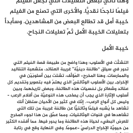
وهنا نأتي لبعض التعليلات التي تجعل الفيلم
فيلمًا ناجحًا نقديًّا. والأخرى التي تصنع من الفيلم
خيبة أمل قد تطالع البعض من المشاهدين. وسأبدأ
بتعليلات الخيبة الأمل ثمَّ تعليلات النجاح.
خيبة الأمل
التشتُّت في الأسلوب: وهذا واضح من طبيعة قصة الفيلم التي
تدور في سياق “طائفة دينيَّة” غريبة العقائد، متشعبة التقاليد
والممارسات. وهنا المخرج- المُؤلِّف، تشتت بين أسلوبَيْن في
الإخراجـ بين الأسلوب الوثائقيّ الذي يهتمّ فيه بتصوير وتقديم كل
عقائد وشعائر بل نفسيات هذه الطائفة، وبعض تاريخهما، وبين
أسلوب الإثارة الذي يجب أن يصاحب هذه النوعيَّة من أفلام الرعب –
وليس كل أنواع الرعب-. إنّك في كثير من الأحيان ستظنّ أنك
تشاهد ما يُشبه فيلمًا وثائقيًّا عن طائفة غريبة من تلك التي
تشاهدها في قنوات الوثائقيات. ومما عمَّق من هذا لجوء المخرج
للعرض البطيء لحياة هذه الطائفة وما يدور فيها. مما أفقده الكثير
من حيويَّة الإخراج الدراميّ -عمومًا. وفي النهاية وقع في رتابة