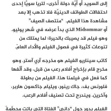
إلى السويد أو أيَّة دولة أخرى- لتريا سويَّا إحدى
احتفالات الطوائف الدينيَّة فلا تذهب إلا بعد
مشاهدة هذا الفيلم. “منتصف الصيف”
أو Midsommar الذي بدأ عرضه في شهر يوليو.
وهو فيلم قد يصيبك بالحيرة؛ لما يمتلك من
تنوعات كثيرة في فصول الفيلم والأداء العامّ.
كاتب سيناريو الفيلم هو مخرجه آري آستر. وهو
مخرج قام بإخراج أفلام رعب من قبل، وقد ألَّفها
كما فعل في فيلمنا هذا. الفيلم من بطولة
فلورنس بف، جاك رينور، ويليام جاكسون هاربر،
وآخرين. ويندرج تحت تصنيف أفلام الرعب.
الفيلم يدور حول “داني” الفتاة التي باتت محطّمةً