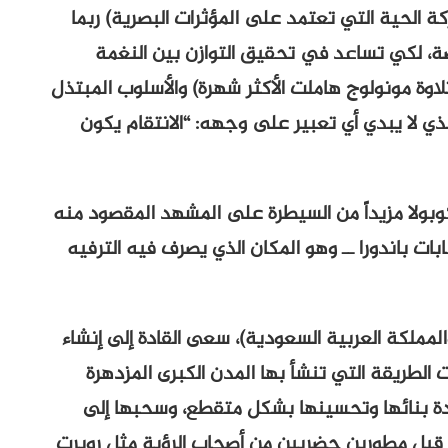
كة الحية التي تعتمد على المؤثرات البصرية) ربما
، لكي تساعد في تحقيق التوازن بين النغمة
وة مونولوج هاملت الأكثر شهرة) والأسلوب المبتذل
ذي لا يبدي أي تعبير على وجهه: “الانتقام يكون
وبولا مزيداً من السيطرة على المشهد المقصود منه
بات باندورا ــ وهو المكان الذي يصرف فيه الترفيه
مملكة العربية السعودية)، سعى القادة إلى إنشاء
لطريقة التي تنشأ بها المدن الكبرى المزدهرة
إعادة بنائها وتحسينها بشكل متقطع، وسحبها إلى
 قبل مطورين حضريين من أصحاب الرؤية مثل روبرت