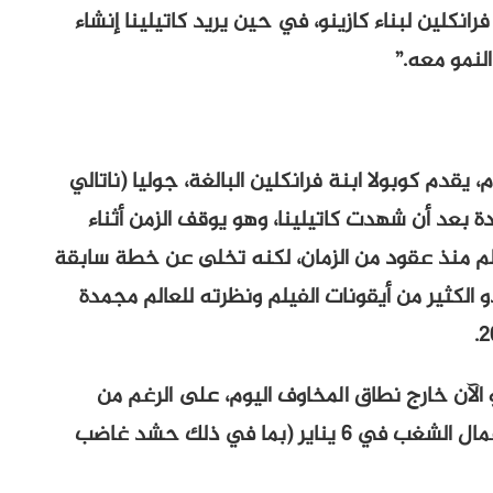
كلين لبناء كازينو، في حين يريد كاتيلينا إنشاء
لنمو معه.”
، يقدم كوبولا ابنة فرانكلين البالغة، جوليا (ناتالي
 بعد أن شهدت كاتيلينا، وهو يوقف الزمن أثناء
فيلم منذ عقود من الزمان، لكنه تخلى عن خطة سابقة
رهابية). ويبدو الكثير من أيقونات الفيلم ونظرته للعالم مجمدة
و الآن خارج نطاق المخاوف اليوم، على الرغم من
وجود حفنة من الإشارات إلى دونالد ترامب وأعمال الشغب في 6 يناير (بما في ذلك حشد غاضب