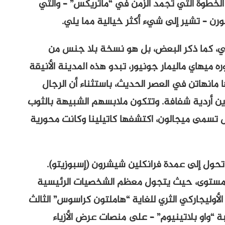
خطوة التي تجمد الزمن في “ماتريكس” – والتي
رن – تشير إلى شيء أكثر خيالية مما يلي.
ي، كما ذكر البعض، بل هو نسخة بلا جنس من
ره ميهاي ماليمار جونيور، تبدو هذه المدينة الأنيقة
 مانهاتن في العصر الحديث، باستثناء أن الرجال
ين أردية شفافة. وتتكون ملابسهم الشبيهة بالثوب
ض تسمى ميجالون، اكتشفها كاتيلينا وكانت محورية
ي تحول إلى عمدة فرانكلين شيشرون (إسبوزيتو).
 المستوى، حيث يتجول معظم الشخصيات الرئيسية
أوليجاركي الثري للغاية “هاملتون كراسوس” الثالث
بة “واو بلاتينيوم” – على منصات عرض الأزياء