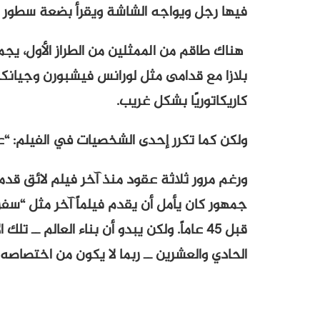
فيها رجل ويواجه الشاشة ويقرأ بضعة سطور 
هناك طاقم من الممثلين من الطراز الأول، يجم
بلازا مع قدامى مثل لورانس فيشبورن وجيانكار
كاريكاتوريًا بشكل غريب.
ولكن كما تكرر إحدى الشخصيات في الفيلم: “عند
ورغم مرور ثلاثة عقود منذ آخر فيلم لائق قدمه
جمهور كان يأمل أن يقدم فيلماً آخر مثل “سفر 
قبل 45 عاماً. ولكن يبدو أن بناء العالم ــ
الحادي والعشرين ــ ربما لا يكون من اختصاصه.