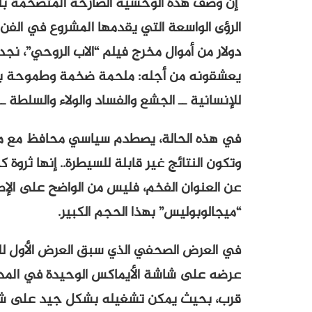
إن وصف هذه الوحشية الصارخة المتضخمة بالأ
دولار من أموال مخرج فيلم “الاب الروحي”، نجد ن
يعشقونه من أجله: ملحمة ضخمة وطموحة بشك
للإنسانية ــ الجشع والفساد والولاء والسلطة
في هذه الحالة، يصطدم سياسي محافظ مع 
وتكون النتائج غير قابلة للسيطرة.. إنها ثروة ك
عن العنوان الفخم، فليس من الواضح على الإط
“ميجالوبوليس” بهذا الحجم الكبير.
في العرض الصحفي الذي سبق العرض الأول للف
عرضه على شاشة الأيماكس الوحيدة في المدينة
قرب، بحيث يمكن تشغيله بشكل جيد على شاشا