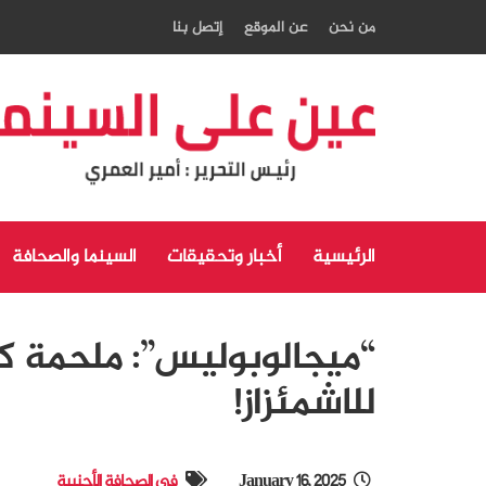
من نحن
عن الموقع
إتصل بنا
الرئيسية
أخبار وتحقيقات
السينما والصحافة
“ميجالوبوليس”: ملحمة كوب
للاشمئزاز!
January 16, 2025
في الصحافة الأجنبية