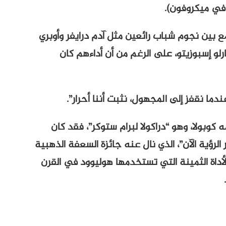
في ميكروفون).
ع بين نجوم شباب رائعين مثل آدم درايفر وأوبري
لو إسبوزيتو، على الرغم من أن أداءهم كان
ما نقفز إلى المجهول، نثبت أننا أحرار”.
 كوبولا، وهو “دراكولا لبرام ستوكر”، فقد كان
الرؤية الآن”، الذي نال عنه جائزة السعفة الذهبية
 تلك الأداة الثمينة التي تستخدمها هوليوود في القرن