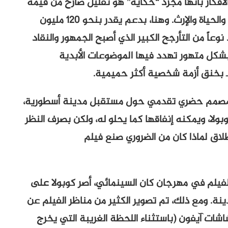
فكار بأنها مجرد “حكاية” هو تقليل صارخ من قيمة
الرؤى الواسعة التي يقدمها المشروع في الفن والحياة والإرث. وهنا، بدعم يقدر بنحو 120 مليون
وعاً من التأرجح الكبير الذي أصبح الجمهور والنقاد
ل متهور تهدد فيها الموضوعات الأبدية
 ــ بخنق أزمة شخصية أكثر حميمية.
مصمم حضري تقدمي حول مستقبل مدينة أسطورية،
وبولا، ويمكنه إنفاقها كما يحلو له، ولكن بصرف النظر
لاق لماذا كان من الضروري صنع فيلم
يلم في مهرجان كان السينمائي، أصر كوبولا على
. ومع ذلك، تم تصوير الكثير من مناظر الفيلم عن
ت آيفون (باستثناء اللحظة الغريبة التي يخرج