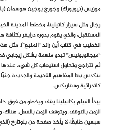
موزيس (نيويورك) وجورج يوجين هوسمان (با
رجال مثل سيزار كاتيلينا، مخطط المدينة الخيا
المستقبل، والذي يقوم بدوره درايفر بكثافة ه
الخطيب في كتاب أين راند “المنبع”). مثل هذه 
“ميجالوبوليس” تبدو ملهمة بشكل إيجابي في
ثم تتراجع وتحاول استيعاب كل شيء. عندها ف
تتكدس بها المفاهيم القديمة والجديدة جنبً
كاتدرائية وستاربكس.
يبدأ الفيلم بكاتيلينا يقف ويخطو من فوق حاف
الزمن بالتوقف. ويتوقف الزمن بالفعل. هناك،
سبعين طابقًا، لا يأخذ صفحة من بلوتارخ (الذي