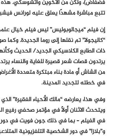
فضفاض)، ولكن من الأخوين واتشوسكي. هذه ال
تتبع مباشرة مشهدًا يعلق عليه لورانس فيشبو
إن فيلم “ميجالوبوليس” ليس فيلم خيال علم
“كاليجولا” تم نقلها إلى روما الجديدة. وكما صو
ذات الطابع الكلاسيكي الجديد/ الحديث وكأنها
يرتدون قصات شعر قصيرة للغاية والنساء يرتد
من الشاش أو مادة بناء مبتكرة متعددة الأغرا
في خطته لتجديد المدينة.
وفي هذا، يعارضه “مالك الأحياء الفقيرة” الذ
ويتحدث الاثنان أولاً في مؤتمر صحفي رفيع
في الفيلم – بما في ذلك جون فويت في دور ال
و”بلازا” في دور الشخصية التلفزيونية المتلاع