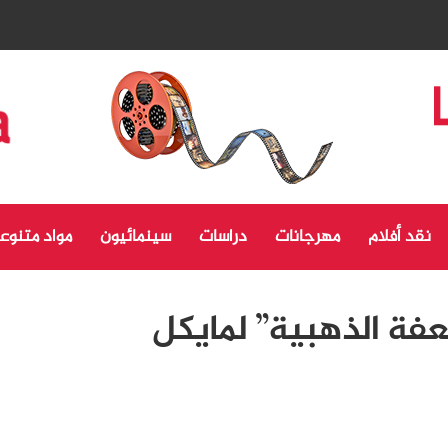
نقد أفلام
مهرجانات
دراسات
سينمائيون
مواد متنوع
فة الذهبية” لمايكل