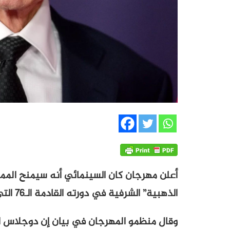
أعلن مهرجان كان السينمائي أنه سيمنح المم
الذهبية” الشرفية في دورته القادمة الـ76 التي ستفتتح في الت16 من الشهر الجاري.
وقال منظمو المهرجان في بيان إن دوجلاس ا