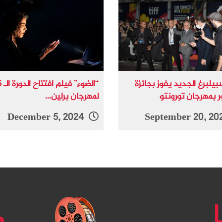
يلبرغ الجديد يفوز بجائزة
“الضوء
ر بمهرجان تورونتو
لمهرجان برلين...
December 5, 2024