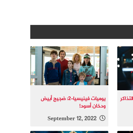
تذاكر
يوميات فينيسيا-2: ضجيج أبيض
ودخان أسود!
September 12, 2022