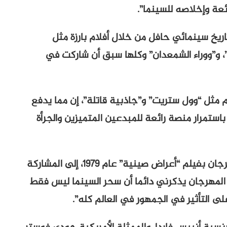
ئعة وإخلاصه للسينما”.
لعمر 78 سنة- صاحب تاريخ سينمائي حافل من خلال أفلام بارزة مثل
، و”ووراء الشمعدان” وكلها سبق أن شاركت في
 مثل “وول ستريت” و”جاذبية قاتلة”، إن مما يدفع
استمرار منصة رائعة للمبدعين المتميزين والجرأة
وأضاف: “ومنذ مشاركتي للمرة الأولى في المهرجان بفيلم “أعراض صينية” عام 1979، إلى المشاركة
بفيلم “وراء الشمعدان” عام 2013، كان المهرجان يذكرني دائما أن سحر السينما ليس فقط
ى التأثير في الجمهور في العالم كله”.