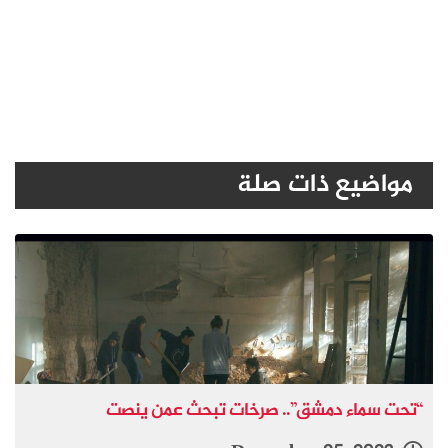
مواضيع ذات صلة
“تحت سماء دمشق”.. صرخات تبحث عمن ينصت