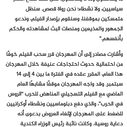
سياسيين، ولا نشطاء؛ نحن رواة قصص. سنظل
متمسكين بموقفنا، وسنقوم بإصدار الفيلم، وندعو
الجمهور والمذيعين ومنصات البث لمشاهدته والحكم
بأنفسهم.”
وأشارت مصادر إلى أن المهرجان قرر سحب الفيلم خوفًا
من احتمالية حدوث احتجاجات عنيفة خلال المهرجان
هذا العام، المقرر عقده في الفترة ما بين 4 إلى 14
سبتمبر. وقد واجه المهرجان موقفًا مشابهًا العام
الماضي مع الفيلم التسجيلي المناهض للحرب “الروس
في الحرب”، والذي دفع دبلوماسيين ونشطاء أوكرانيين
للضغط على المهرجان لإلغاء العروض بدعوى أنه
دعاية روسية. وكانت نائبة رئيس الوزراء الكندية