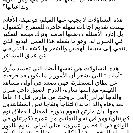
وتداعياتها؟
هذه التساؤلات لا يجيب عنها الفيلم، فوظيفة الأفلام
ليست تقديم إجابات سهلة جاهزة للمتفرج الكسول،
بل إثارة الأسئلة ووضعها أمامه، وترك مهمة التفكير
في الحلول له، وهو ما يفعله هذا العمل البديع الذي
ينتمي إلى سينما الهمس والشعر والكشف التدريجي
عن عمق المشاعر.
هذه التساؤلات هي نفسها أيضا، التي تجسد مأزق
“أماندا” التي تشعر أن الأمور ربما تكون قد خرجت
عن نطاق السيطرة، فهي تصعد في أولى مشاهد
الفيلم- مع ابنتها ساره- الدرج الضيق داخل منزل
والدتها ليزلي (التي تزوجت من مارتن قبل 18 عاما
بعد وفاة والد أماندا) لتفاجأ ونفاجأ نحن المشاهدون
معها، بأن مارتن (يقوم بدوره الممثل العملاق توم
كورتناي) وهو في نحو الثمانين من عمره (كورتناي في
الواقع في الـ88 من عمره)، يعتلي ليزلي (تقوم بالدور
الممثلة المخضرمة “آنا كالدر- مارشال”- 79 عاما). أي