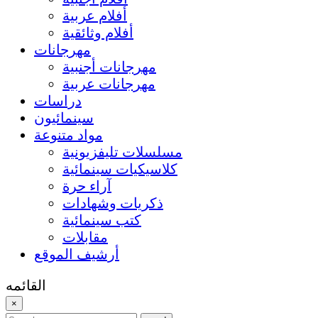
أفلام عربية
أفلام وثائقية
مهرجانات
مهرجانات أجنبية
مهرجانات عربية
دراسات
سينمائيون
مواد متنوعة
مسلسلات تليفزيونية
كلاسيكيات سينمائية
آراء حرة
ذكريات وشهادات
كتب سينمائية
مقابلات
أرشيف الموقع
القائمه
×