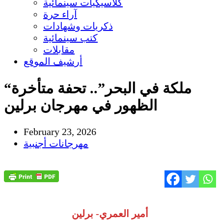
كلاسيكيات سينمائية
آراء حرة
ذكريات وشهادات
كتب سينمائية
مقابلات
أرشيف الموقع
“ملكة في البحر”.. تحفة متأخرة
الظهور في مهرجان برلين
February 23, 2026
مهرجانات أجنبية
أمير العمري- برلين