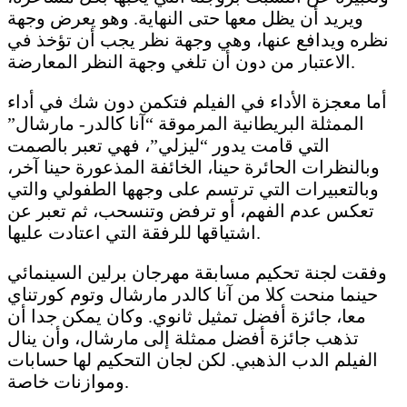
ويريد أن يظل معها حتى النهاية. وهو يعرض وجهة
نظره ويدافع عنها، وهي وجهة نظر يجب أن تؤخذ في
الاعتبار من دون أن تلغي وجهة النظر المعارضة.
أما معجزة الأداء في الفيلم فتكمن دون شك في أداء
الممثلة البريطانية المرموقة “آنا كالدر- مارشال”
التي قامت يدور “ليزلي”، فهي تعبر بالصمت
وبالنظرات الحائرة حينا، الخائفة المذعورة حينا آخر،
وبالتعبيرات التي ترتسم على وجهها الطفولي والتي
تعكس عدم الفهم، أو ترفض وتنسحب، ثم تعبر عن
اشتياقها للرفقة التي اعتادت عليها.
وفقت لجنة تحكيم مسابقة مهرجان برلين السينمائي
حينما منحت كلا من آنا كالدر مارشال وتوم كورتناي
معا، جائزة أفضل تمثيل ثانوي. وكان يمكن جدا أن
تذهب جائزة أفضل ممثلة إلى مارشال، وأن ينال
الفيلم الدب الذهبي. لكن لجان التحكيم لها حسابات
وموازنات خاصة.