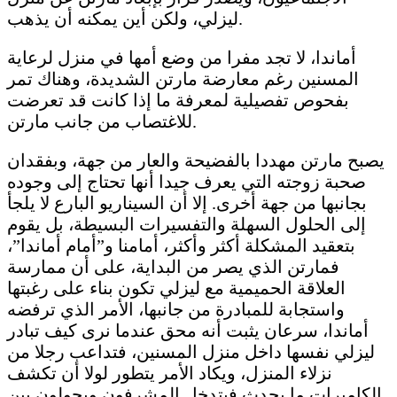
ليزلي، ولكن أين يمكنه أن يذهب.
أماندا، لا تجد مفرا من وضع أمها في منزل لرعاية
المسنين رغم معارضة مارتن الشديدة، وهناك تمر
بفحوص تفصيلية لمعرفة ما إذا كانت قد تعرضت
للاغتصاب من جانب مارتن.
يصبح مارتن مهددا بالفضيحة والعار من جهة، وبفقدان
صحبة زوجته التي يعرف جيدا أنها تحتاج إلى وجوده
بجانبها من جهة أخرى. إلا أن السيناريو البارع لا يلجأ
إلى الحلول السهلة والتفسيرات البسيطة، بل يقوم
بتعقيد المشكلة أكثر وأكثر، أمامنا و”أمام أماندا”،
فمارتن الذي يصر من البداية، على أن ممارسة
العلاقة الحميمية مع ليزلي تكون بناء على رغبتها
واستجابة للمبادرة من جانبها، الأمر الذي ترفضه
أماندا، سرعان يثبت أنه محق عندما نرى كيف تبادر
ليزلي نفسها داخل منزل المسنين، فتداعب رجلا من
نزلاء المنزل، ويكاد الأمر يتطور لولا أن تكشف
الكاميرات ما يحدث فيتدخل المشرفون ويحولون بين