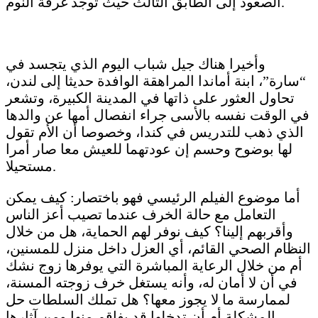
الصعود إلى الطابق الثالث حيث توجد غرفة النوم.
وأخيرا هناك جيل شباب اليوم الذي يتجسد في
“سارة”، ابنة أماندا المراهقة الوافدة حديثا إلى لندن،
تحاول العثور على ذاتها في المدينة الكبيرة، وتشعر
في الوقت نفسه بالأسى جراء انفصال أمها عن والدها
الذي ذهب للتدريس في كندا، وخصوصا أن الأم تقول
لها بوضوح وحسم إن عودتهما للعيش معا صار أمرا
مستحيلا.
أما موضوع الفيلم الرئيسي فهو باختصار: كيف يمكن
التعامل مع حالة الخرف عندما تصيب أعز الناس
وأقربهم إلينا؟ كيف نوفر لهم الحماية، هل من خلال
النظام الصحي القائم، أي العزل داخل منزل للمسنين،
أم من خلال الرعاية المباشرة التي يوفرها زوج نشك
في أن لا أمان له، وأنه يستغل خرف زوجته المسنة،
لممارسة ما لا يجوز معها؟ هل تملك السلطات حل
المشكلة أم أن تدخلها قد يفاقم منها ومن آثارها