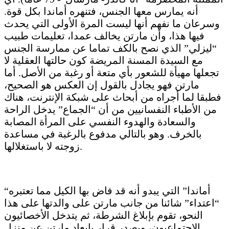
أنه يمارس معها الجنس، فتنهره أماندا بكل قوة.
وسرعان ما نفهم أنها ليست المرة الأولى التي يحدث
فيها هذا، وأن مارتن يخالف عمدا، تعليمات طبيب
“ليزلي” الذي نصح بالكف تماما عن ممارسة الجنس
مع السيدة المسنة المريضة كون حالتها العقلية لا
تجعلها مهيأة للشعور بأي متعة أو رغبة من الأصل. أما
مارتن فهو يجادل بالقول إن العكس هو الصحيح،
فطبقا لما أجراه من أبحاث على شبكة الإنترنت، هناك
من الأطباء النفسانيين من أن “الجماع” يدخل الراحة
والسعادة والهدوء النفسي على المرأة المصابة
بالخرف. وهو بالتالي مدفوع بالرغبة في مساعدة
زوجته لا باستغلالها.
“أماندا” التي يبدو أنه قد فاض بها الكيل مما تعتبره
“اعتداء” شائنا من جانب مارتن على والدتها على هذا
النحو، تقوم بإبلاغ الشرطة، ثم يتدخل الأخصائيون
الاجتماعيون، ويصدر قرار بإبعاد مارتن عن منزل