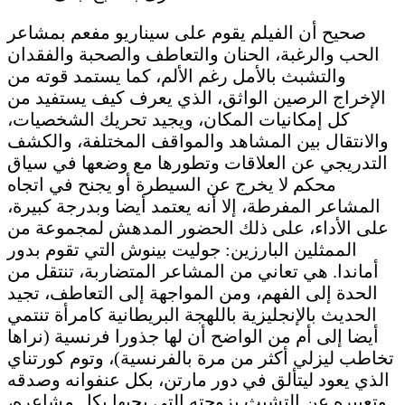
صحيح أن الفيلم يقوم على سيناريو مفعم بمشاعر
الحب والرغبة، الحنان والتعاطف والصحبة والفقدان
والتشبث بالأمل رغم الألم، كما يستمد قوته من
الإخراج الرصين الواثق، الذي يعرف كيف يستفيد من
كل إمكانيات المكان، ويجيد تحريك الشخصيات،
والانتقال بين المشاهد والمواقف المختلفة، والكشف
التدريجي عن العلاقات وتطورها مع وضعها في سياق
محكم لا يخرج عن السيطرة أو يجنح في اتجاه
المشاعر المفرطة، إلا أنه يعتمد أيضا وبدرجة كبيرة،
على الأداء، على ذلك الحضور المدهش لمجموعة من
الممثلين البارزين: جوليت بينوش التي تقوم بدور
أماندا. هي تعاني من المشاعر المتضاربة، تنتقل من
الحدة إلى الفهم، ومن المواجهة إلى التعاطف، تجيد
الحديث بالإنجليزية باللهجة البريطانية كامرأة تنتمي
أيضا إلى أم من الواضح أن لها جذورا فرنسية (نراها
تخاطب ليزلي أكثر من مرة بالفرنسية)، وتوم كورتناي
الذي يعود ليتألق في دور مارتن، بكل عنفوانه وصدقه
وتعبيره عن التشبث بزوجته التي يحبها بكل مشاعره،