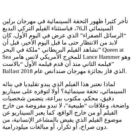
تأخر كثيرا ظهور التحفة السينمائية في مهرجان برلين
السينمائي الـ76، فباستثناء الفيلم التركي البديع
“الرسائل الصفراء” الذي عرض في اليوم الأول، كان
لابد من الانتظار حتى ما قبل اليوم الأخير، قبل أن
نشاهد الفيلم البريطاني “ملكة في البحر” Queen at
Sea للمخرج الأمريكي لانس هامر Lance Hammer وهو
فيلمه الثاني منذ أن قدم فيلمه الأول “بالاست”
Ballast الذي فاز بجائزة مهرجان صندانص عام 2018.
لماذا نعتبر هذا الفيلم الذي يبدو تقليديا في بنائه
السينمائي، تحفة سينمائية؟ أولا لتوفره على سيناريو
دقيق، محكم، مكتوب ببراعة، يتضمن شخصيات
واضحة، وعلاقات “طبيعية”، لا تبدو مفروضة من خارج
الفيلم أو من خارج الواقع، كما يعبر السيناريو عن
موضوع الفيلم الذي يفيض بالمشاعر الإنسانية، من
دون صراخ، أو تكرار، أو مبالغات ميلودرامية.