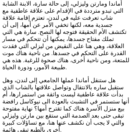
أماندا ومارتن وليزلي، إلى حالة سارة، الابنة الشابة
التي تبدو مترددة في الإقدام على علاقة عاطفية مع
شاب تعرفت عليه في لندن، تعتزم إقامة علاقة
جسدية معه، لكنها تخفي الأمر عن أمها، إلى أن
تكتشف الأم الحقيقة فتوجه لها النصح. سارة هي التي
تملك مفتاح جسدها، يمكنها أن تتحكم في مسار
العلاقة، وهي هنا على النقيض من ليزلي التي فقدت
القدرة على التحكم في جسدها. من ناحية هناك موت
للمتعة، ومن ناحية أخرى، هناك صحوة للرغبة. هذه هي
طبيعة الأمور، ودورة الحياة.
هل ستنقل أماندا عملها الجامعي إلى لندن، وهل
ستقبل ساره بالانتقال وتواصل علاقتها بالشاب الذي
بدأت علاقة عاطفية ليست واثقة من استمرارها، أم
أنها ستستمر في التشبث بالعودة الى نيوكاسل رافضة
بيع منزل الأسرة هناك كما تقترح أمها؟ نهاية مفتوحة
تبقى حتى بعد الصدمة التي ستقع بين مارتن وليزلي
والتي لا يجب أن نكشف عنها هنا، مع تساؤلات كبيرة
أخرى بالطبع تبقى هائمة.