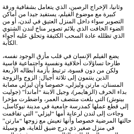
وثانيا، الإخراج الرصين، الذي يتعامل بشفافية ورقة
كبيرة مع موضوع الفيلم، يستفيد جيدا من أماكن
التصوير سواء داخل المنزل العتيق في لندن، أو من
الضوء الخافت الذي يلائم تصوير مناخ لندن الشتوي
الذي تظلله عادة السحب الكثيفة وتحلق عليه أجواء
الكآبة.
يضع الفيلم الإنسان في قلب مأزق الوجود نفسه،
طارحا تساؤلات أخلاقية ونفسية واجتماعية قاسية
ولكن من دون قسوة، ترتبط بأزمة أبطاله الأربعة
الذين ينتمون إلى ثلاثة أجيال: الزوج والزوجة
المسنان، مارتن وليزلي، خصوصا وأن ليزلي مصابة
بداء الخرف (الزهايمر)، وجيل الابنة “أماندا” (جوليت
بينوش) التي بلغت منتصف العمر، واضطرت مؤخرا
إلى قطع عملها كمدرسة جامعية في مدينة نيوكاسل،
وجاءت إلى لندن لرعاية أمها “ليزلي” التي تفاقمت
حالتها المرضية خصوصا وأنها تعيش مع زوجها “مارتن”
في منزل صغير ذي درج ضيق للغاية، هو وسيلة