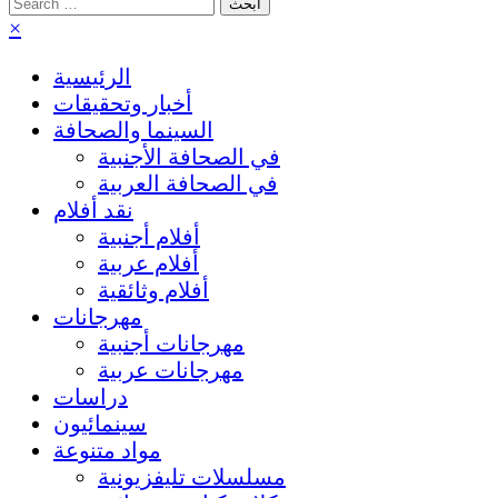
Search
for:
×
الرئيسية
أخبار وتحقيقات
السينما والصحافة
في الصحافة الأجنبية
في الصحافة العربية
نقد أفلام
أفلام أجنبية
أفلام عربية
أفلام وثائقية
مهرجانات
مهرجانات أجنبية
مهرجانات عربية
دراسات
سينمائيون
مواد متنوعة
مسلسلات تليفزيونية