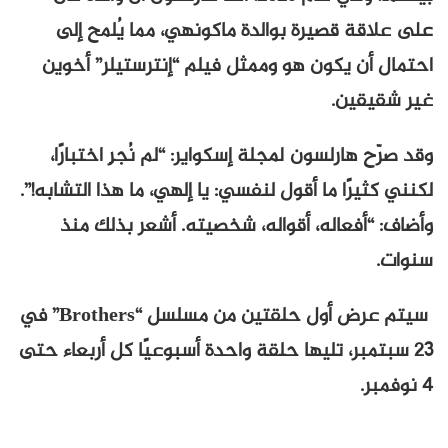
على علاقة قصيرة بوالدة ماكونهي، مما يُلمح إلى
احتمال أن يكون هو وممثل فيلم “إنترستيلر” أخوين
غير شقيقين.
وقد صرّح هارلسون لمجلة إسكواير: “لم نُجرِ اختبارًا،
لكنني كثيرًا ما أقول لنفسي: يا إلهي، ما هذا التشابه!”.
وأضاف: “أفعاله، أقواله، شخصيته. أشعر بذلك منذ
سنوات.
سيتم عرض أول حلقتين من مسلسل “Brothers” في
٢٣ سبتمبر، تليها حلقة واحدة أسبوعيًا كل أربعاء حتى
٤ نوفمبر.