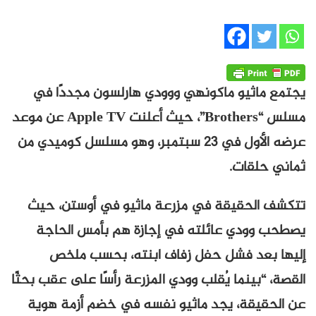
يجتمع ماثيو ماكونهي ووودي هارلسون مجددًا في
مسلس “Brothers”، حيث أعلنت Apple TV عن موعد
عرضه الأول في 23 سبتمبر، وهو مسلسل كوميدي من
ثماني حلقات.
تتكشف الحقيقة في مزرعة ماثيو في أوستن، حيث
يصطحب وودي عائلته في إجازة هم بأمس الحاجة
إليها بعد فشل حفل زفاف ابنته، بحسب ملخص
القصة، “بينما يُقلب وودي المزرعة رأسًا على عقب بحثًا
عن الحقيقة، يجد ماثيو نفسه في خضم أزمة هوية