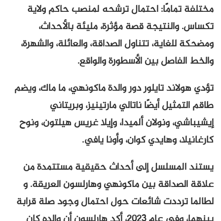
مختلفة تمامًا: احتمال ترشحه لمنصب حاكم ولاية
تكساس. والنتيجة قصة مؤثرة، مليئة بالأحداث،
ومضحكة للغاية، تتناول الصداقة، والعائلة، والشهرة،
والخط الفاصل بين الأسطورة والواقع.
تؤدي هولاند تايلور دور والدة ماكونهي، ما ماك، ويضم
طاقم التمثيل أيضًا ناتالي مارتينيز، وبريتاني
إيشيباشي، ونولان ألميدا، وإيلا غريس هيلتون، ونوح
كارغانيلا، وهايدي كوان، وأونا يافي.
يستند المسلسل إلى أحداث حقيقية مستتمدة من
علاقة الصداقة بين ماكونهي وهارلسون العريقة. و
لطالما ترددت شائعات حول احتمال وجود صلة قرابة
بينهما، وفي عام ٢٠٢٣، أكد هارلسون أن والده كان