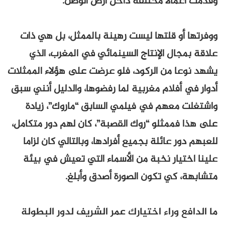
وقدمت أعمالا مختلفة داخل أرض الوطن.
ووفرتها أو قلتها ليست رهينة بالممثل، بل هي ذات
علاقة بمجال الإنتاج السينمائي في المغرب، الذي
يشهد نوعا من الركود، فلو عرضت على هؤلاء الممثلات
أدوار في أفلام مغربية لما رفضوها، والدليل أنني سبق
واشتغلت معهم في فيلمي السابق “ماروك”، زيادة
على هذا فممثلو “روك القصبة”، كان لهم دور متكامل،
للعبهم دور عائلة بجميع أفرادها، وبالتالي كان لزاما
علينا اختيار نخبة من الأسماء التي تعيش في بيئة
متشابهة، كي تكون الصورة أصدق وأبلغ.
ما الدافع وراء اختيارك عمر الشريف لدور البطولة