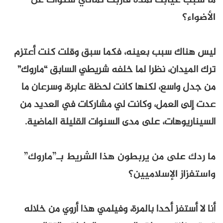
ما سبب غيابك لمدة قاربت ثماني سنوات عن
الأضواء؟
ليس هناك سبب بعينه، فكما سبق وقلت كنت أعتزم
ترك الميدان، نظرا لما خلفه شريطي السابق “ماروك”
من جدل واسع، لكنها كانت لحظة عابرة، وسرعان ما
عدت إلى العمل، وكانت لي مشاركات في العديد من
السيناريوهات، على مدى السنوات القليلة الماضية.
ما ردك على من يربطون هذا الشريط بـ”ماروك”
واستفزاز الإسلاميين؟
أنا لا أستفز أحدا بالمرة، وفيلمي هذا أروي من خلاله