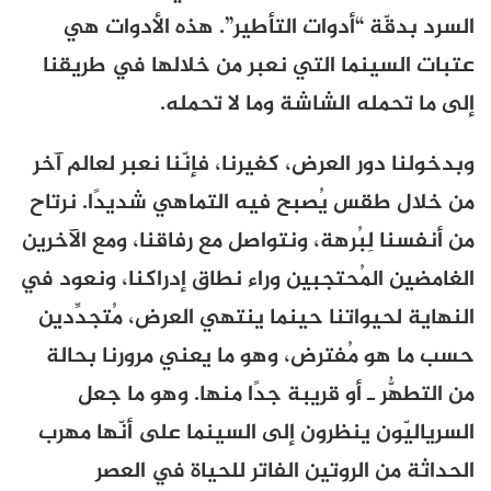
السرد بدقّة “أدوات التأطير”. هذه الأدوات هي
عتبات السينما التي نعبر من خلالها في طريقنا
إلى ما تحمله الشاشة وما لا تحمله.
وبدخولنا دور العرض، كغيرنا، فإنّنا نعبر لعالم آخر
من خلال طقس يُصبح فيه التماهي شديدًا. نرتاح
من أنفسنا لِبُرهة، ونتواصل مع رفاقنا، ومع الآخرين
الغامضين المُحتجبين وراء نطاق إدراكنا، ونعود في
النهاية لحيواتنا حينما ينتهي العرض، مُتجدِّدين
حسب ما هو مُفترض، وهو ما يعني مرورنا بحالة
من التطهُّر ـ أو قريبة جدًا منها. وهو ما جعل
السرياليّون ينظرون إلى السينما على أنّها مهرب
الحداثة من الروتين الفاتر للحياة في العصر