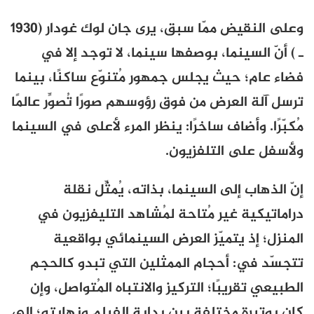
وعلى النقيض ممّا سبق، يرى جان لوك غودار (1930
ـ ) أنّ السينما، بوصفها سينما، لا توجد إلا في
فضاء عام؛ حيث يجلس جمهور مُتنوّع ساكنًا، بينما
ترسل آلة العرض من فوق رؤوسهم صورًا تُصوِّر عالمًا
مُكبّرًا. وأضاف ساخرًا: ينظر المرء لأعلى في السينما
ولأسفل على التلفزيون.
إنّ الذهاب إلى السينما، بذاته، يُمثِّل نقلة
دراماتيكية غير مُتاحة لمُشاهد التليفزيون في
المنزل؛ إذ يتميّز العرض السينمائي بواقعية
تتجسّد في: أحجام الممثلين التي تبدو كالحجم
الطبيعي تقريبًا؛ التركيز والانتباه المُتواصل، وإن
كان بوتيرة مختلفة بين بداية الفيلم ونهايته؛ إلى