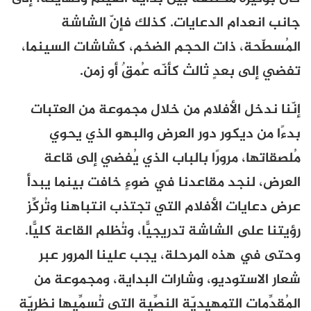
جانب انعدام الدعايات. كذلك فإنّ الشاشة
المُسطّحة، ذات الحجم الضخم، كشاشات السينما،
تفضي إلى بعدٍ ثالث كأنّه عُمقٌ أو زمن.
إنّنا ندخل الأفلام من خلال مجموعة من العتبات
بدءًا من ديكور دور العرض والبهو الذي يحوي
مُلصقاتها، مرورًا بالباب الذي يُفضي إلى قاعة
العرض، لنجد مقاعدنا في ضوءٍ خافت بينما يبدأ
عرض دعايات الأفلام التي تجتذب انتباهنا وتُركِّز
رؤيتنا على الشاشة تدريجيًّا، وتُظلم القاعة كليًّا.
وحتى في هذه المرحلة، يجب علينا المرور عبر
شعار الاستوديو، وشارات البداية، ومجموعة من
المُقدِّمات التمهيديّة النصِّية التي تُسمِّيها نظريّة