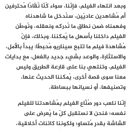
وبعد انتهاء الفيلم، فإنّنا، سواء كُنّا نُقّادًا مُحترفين
أم مُشاهدين عاديّين، سنُدخل ما شاهدناه
وفهمناه ضمن نطاق ما نُدركه ونعقله، ونُوطّن
الفيلم داخلنا بأسهل ما يُمكننا. وبذلك، فإنّ
مُشاهدة فيلم ما تتبع سيناريو مُحبِطًا: يبدأ بالأمل،
والاستثارة، والوعد بشيء جديد بالفعل، مع بدايات
الفيلم، وتنتهي بنا على قارعة الطريق وليس
معنا سوى قصة أخرى، يُمكننا الحديث عنها،
وتصنيفها، أو نسيانها ببساطة.
إنّنا نلعب دور صُنَّاع الفيلم بِمُشاهدتنا للفيلم
نفسه؛ فنحن لا نستقبل كلّ ما يُعرض على
الشاشة بقدرٍ مُتساوٍ؛ ولكوننا كائنات أخلاقية،