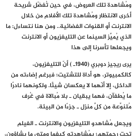
ومُشاهدة تلك العروض، في حين تُفضّل شريحة
أخرى الانتظار ومُشاهدة تلك الأفلام من خلال
الانترنت أو القنوات الفضائية.. ومن هنا نتساءل: ما
الذي يُميِّز السينما عن التليفزيون أو الانترنت
ويجعلها تأسرنا إلى هذا
يرى ريجيز دوبري (1940ـ ) أنّ التليفزيون،
كالكمبيوتر، هو أداة للتشتيت؛ فبرغم إضاءته من
الداخل، إلا أنّهما لا يعكسان شيئًا. ولكونهما نادرًا
ما يُطفآن، فهما يبقيان ـ بلا مُبالاة في غُرف
مُتنوِّعة من كلِّ منزل ـ جزءًا من البيئة.
ويجعل مُشاهدو التليفزيون والانترنت ـ الفيلم
تحت رحمتهم؛ بمُشاهدته كيفما ومتى ما يشاؤون،