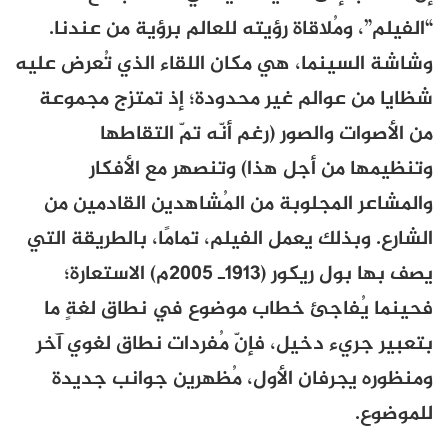
“الفيلم”، ومُلاقاة رؤيته للعالم برؤية من عندنا.
وشاشة السينما، هي مكان اللقاء الذي تُعرض عليه
شظايا من عوالم غير محدودة؛ إذ تمتزج مجموعة
من الأصوات والصور (رغم أنّه تمّ التقاطها
وتنظيمها من أجل هذا) وتنصهر مع الأفكار
والمشاعر المجلوبة من المُشاهدين القادمين من
الشارع. وبذلك يعمل الفيلم، تمامًا، بالطريقة التي
يصف بها بول ريكور (1913ـ 2005م) الاستعارة؛
فحينما يُفاجئ خطاب موضوع في نطاق لغةٍ ما
بتعبير جريء دخيل، فإنّ مُفردات نطاق لغوي آخر
ومنظوره يجرفان الأول، مُظهرين جوانب جديدة
للموضوع.