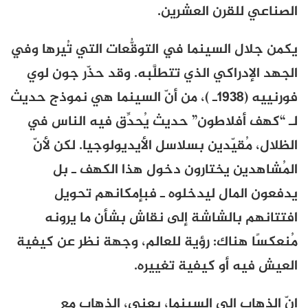
الصناعي للقرن العشرين.
يكمن جلال السينما في التوقُّعات التي تُيرها وفي
الجهد الإدراكي الذي تتطلَّبه. وقد حذّر جون لوي
فورنييه (1938ـ )، من أنّ السينما هي نموذج حديث
لـ “كهف أفلاطون” حديث يُحدِّق فيه الناس في
الظلال، مُقيّدين بسلاسل الأيديولوجيا. لكن لأنّ
المُشاهدين يختارون دخول هذا الكهف ـ بل
يدفعون المال ليدخلوه ـ فبإمكانهم تحويل
افتتانهم بالشاشة إلى نقاش بشأن ما يرونه
مُنعكسًا هناك: رؤية للعالم، وجهة نظر عن كيفية
العيش فيه أو كيفية تغييره.
إنّ الذهاب إلى السينما، يعني، الذهاب مع