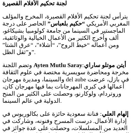
لجنة تحكيم الأفلام القصيرة
يترأس لجنة تحكيم الأفلام القصيرة، المخرج والمؤلف
المغربي الأمريكي
“حكيم بلعباس”
الحاصر على درجة
الماجستير في السينما من جامعة كولومبيا بشيكاغو،
ألف وأخرج الكثير من الأعمال الخيالية والوثائقية،
ومن أعماله “خيط الروح”، “أشلاء”، “عرق الشتا”
و”ثقل الظل”.
Ayten Mutlu Sarayأيتن موتلو ساراي
:
وتضم اللجنة
مخرجة ومحاضرة سويسرية مختصة في علوم الثقافة
والسينما، ومديرة مهرجان del aube في بازل، عرضت
أعمالها في كبرى المهرجانات بما فيها مهرجان كان،
وروتردام، ولوكارنو، وحصلت على الكثير من المنح
الدولية في عالم السينما.
إلهام العلي
: فنانة سعودية حائزة على بكالوريوس في
إدارة الأعمال. درست المسرح وفنونه، وشاركت في
العديد من المسلسلات، وحصلت على عدة جوائز في