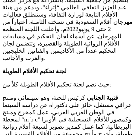
عبد العزيز الثقافي العالمي “إثراء”، وبدعم من هيئة
الأفلام التابعة لوزارة الثقافة، وستنطلق فعاليات
مهرجان أفلام السعودية في نسخته الثامنة، اعتباراً من
2 حتى 9 يونيو2022م، وأعلنت اللجنة المنظمة
للمهرجان، عن أسماء لجان التحكيم في مسابقات
الأفلام الروائية الطويلة والقصيرة، وتتضمن لجان
التحكيم عدداً من الأكاديمين والفنانين الخليجيين
والعرب والأجانب.
لجنة تحكيم الأفلام الطويلة
حيث تضم لجنة تحكيم الأفلام الطويلة كلاً من:
قتيبة الجنابي
كرئيس للجنة، وهو سينمائي ومنتج
عراقي مستقل، حائز على دكتوراه عن دراسة السينما
في الوطن العربي العربي، عمل كمخرج ومنتج
لمحطة “m b c” وكمصور للأفلام التسجيلية في الأوبرا
البريطانية. كما عمل كمدير تصوير لسبعة أفلام روائية
طويلة، وأخرج وأنتج مجموعة من الأفلام القصيرة التي