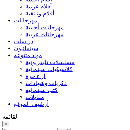
أفلام عربية
أفلام وثائقية
مهرجانات
مهرجانات أجنبية
مهرجانات عربية
دراسات
سينمائيون
مواد متنوعة
مسلسلات تليفزيونية
كلاسيكيات سينمائية
آراء حرة
ذكريات وشهادات
كتب سينمائية
مقابلات
أرشيف الموقع
القائمه
×