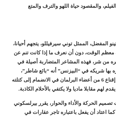
فيلم، والمقصود حياة اللهو والترف والمتع
المفضل، الممثل توني سيرفيللو، يتجهم أحيانا،
قه معظم الوقت، دون أن نعرف ما إذا كانت تنم عن
ره من شر، فهذه المشاعر المتضاربة أصيلة في
ه بها شريكه في “البيزنس” أنه “بائع شاطر”،
يعرف كيف يبيع الأحلام، ولابد أن يتمكن من إقناع 6 من أعضاء البرلمان في الانضمام إلى كتلته
م لهم مقابلا ماديا ولا يكتفي بالأحلام الكاذبة.
صميم الحركة والأداء والحوار، يقرر بيرلسكوني
 كما اعتاد أن يفعل باعتباره تاجر عقارات في