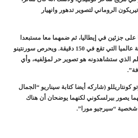
يريكون الروماني لتصوير تدهور وانهيار
لى جزئين في إيطاليا، ثم ضمهما معا مستبعدا
نحو 50 دقيقة، والنتيجة هي النسخة المتداولة عالميا التي تقع في 150 دقيقة. ويحرص سورنتينو
لم الذي ستشاهدونه هو تصوير حر لمؤلفيه، وأي
ة”.
 كونتاريللو (شاركه أيضا كتابة سيناريو “الجمال
لمهما يصور بيرلسكوني لكنهما يوضحان أن هناك
 شخصية “سيرجيو مورا”.