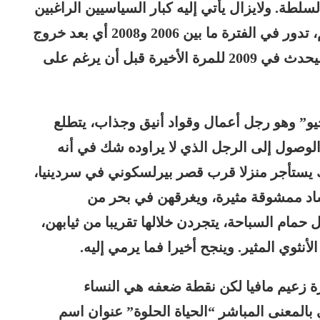
لسلطة. ولايزال يأتي إليه كبار السياسيين الراغبين
في الفوز والوصول للسلطة. وأحداث الفيلم، تدور في الفترة ما بين 2006 و2008 أي بعد خروج
بيرلسكوني وتطلعه للعودة مجددا وهو ما سيحدث في 2009 للمرة الأخيرة قبل أن يرغم على
و” وهو رجل أعمال وقواد أنيق وجذاب، يتطلع
لوصول إلى الرجل الذي لا يراوده شك في أنه
 يستأجر منزلا قرب قصر بيرلسكوني في سردينيا،
ساد ممشوقة مثيرة، ويغرقهن في بحر من
حمام السباحة، يتجردن خلالها تقريبا من ثيابهن،
نثوي المثير. وينجح أخيرا فما يرمي إليه.
 زعيم مافيا لكن نقطة ضعفه هي النساء
 بالمعنى المباشر “الحياة الحلوة” عنوان اسم