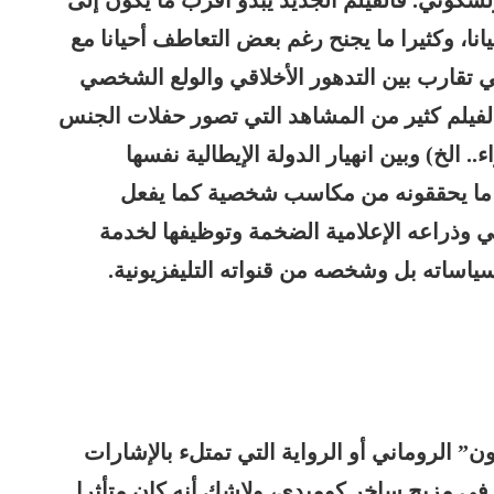
لسكوني. فالفيلم الجديد يبدو أقرب ما يكون إلى
انا، وكثيرا ما يجنح رغم بعض التعاطف أحيانا مع
ي تقارب بين التدهور الأخلاقي والولع الشخصي
فيلم كثير من المشاهد التي تصور حفلات الجنس
الخ) وبين انهيار الدولة الإيطالية نفسها
ما يحققونه من مكاسب شخصية كما يفعل
 وذراعه الإعلامية الضخمة وتوظيفها لخدمة
ياساته بل وشخصه من قنواته التليفزيونية.
ن” الروماني أو الرواية التي تمتلء بالإشارات
ر في مزيج ساخر كوميدي، ولاشك أنه كان متأثرا