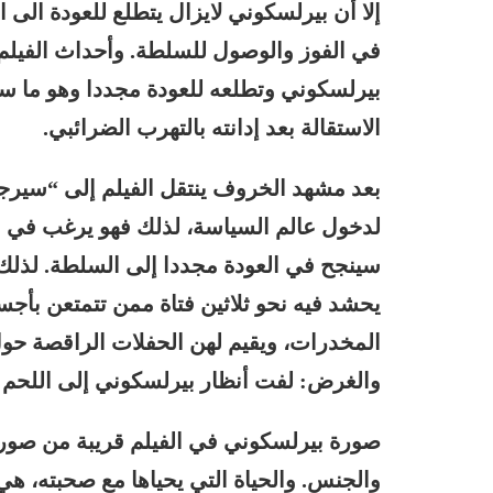
إلا أن بيرلسكوني لايزال يتطلع للعودة الى ا
الاستقالة بعد إدانته بالتهرب الضرائبي.
بعد مشهد الخروف ينتقل الفيلم إلى “سيرجي
لدخول عالم السياسة، لذلك فهو يرغب في ا
سينجح في العودة مجددا إلى السلطة. لذلك
يحشد فيه نحو ثلاثين فتاة ممن تتمتعن بأج
المخدرات، ويقيم لهن الحفلات الراقصة حول 
والغرض: لفت أنظار بيرلسكوني إلى اللحم الأ
صورة بيرلسكوني في الفيلم قريبة من صورة
والجنس. والحياة التي يحياها مع صحبته، هي