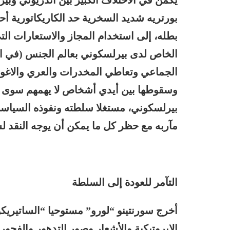
يكمن في الاختلاف الكبير بين أندريوتي وبير
بورتريه شديد السخرية حد الكاريكاتورية أحي
بطله، إلى استخدام المجاز والاستعارات الت
الخاص لدى بيرلسكوني بعالم الجنس (في ال
الجماعي وتعاطي المخدرات والعري والاغواء.. 
وسقوطها بين أيدي أشخاص لا يهمهم سوى 
بيرلسكوني، مستغلا سلطته ونفوذه السياسي
مآربه مع حظر كل ما يمكن أن يوجه النقد لس
التآمر للعودة إلى السلطة
أخرج سورنتينو “لورو” مستوحيا “الساتيريكو
الإيروتيكية والأشعار وصور التدهور والفجو