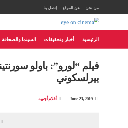
من نحن
عن الموقع
إتصل بنا
الرئيسية
أخبار وتحقيقات
السينما والصحافة
فيلم “لورو”: باولو سورنت
بيرلسكوني
June 23, 2019
أفلام أجنبية