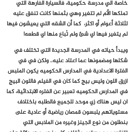
خاصة الي مدرسة حكومية، فالسيارة الفارهة التي
تملكها الأم لم تتغير وهي بثمنها كانت تنفق عليه
لثلاثة أعوام أو اكثر، كما أن الشقه التي يعيشون فيها
لم يتغير فيها اي شئ ولم تُباع منها اي قطعه!
ويبدأ حياته في المدرسة الجديدة التي تختلف في
شكلها ومضمونها عما اعتاد عليه.. ولكن في في
الفترة الاعدادية في المدارس الحكوميه يكون الملبس
ازرق اللون وليس بيج كما كان في الفيلم فاللون البيج
في المدارس الحكوميه تعبير عن الفتره الابتدائية، كما
ان ليس هناك زي موحد للجميع فالطلبه باختلاف
مستوياتهم يلبسون قمصان رياضية أو عادية على
بنطلون من نوع الجينز وغيره من الملابس التي