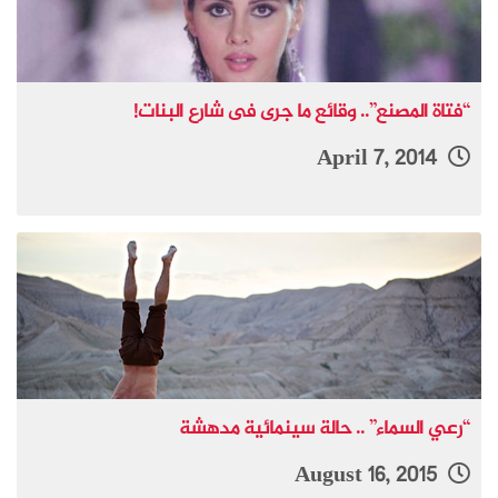
“فتاة المصنع”.. وقائع ما جرى فى شارع البنات!
April 7, 2014
“رعي السماء” .. حالة سينمائية مدهشة
August 16, 2015