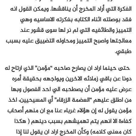
الفكرة التي أراد المخرج أن يناقشها. ويمكن القول انه
فقد بوصلته اثناء الكتابه بفكرته الاساسيه وهي
التمييز والطائفيه التي لم نر لها سوى قشور عند
معالجتها واصبح التمييز ومحاوله التضييق عليه بسبب
طبقي.
حتى حينما اراد ان يصارح صاحبه “مؤمن” الذي ارتاح له
دونا عن باقي زملائه الاخرين ويواجهه بحقيقة أمره
عرض عليه مؤمن أن يصطحبه الي احد الفصول وبها
من اطلق عليهم “العضمة الزرقاء” أي المسيحيين، اخذ
مؤمن يقول له إن هؤلاء غرباء عنا مع ان منهم أصحاب
كفاءة الا انهم يتم تهميشهم بسبب دينهم ( هكذا
كان معنى كلامه) وكأن المخرج اراد ان يقول لنا إذا