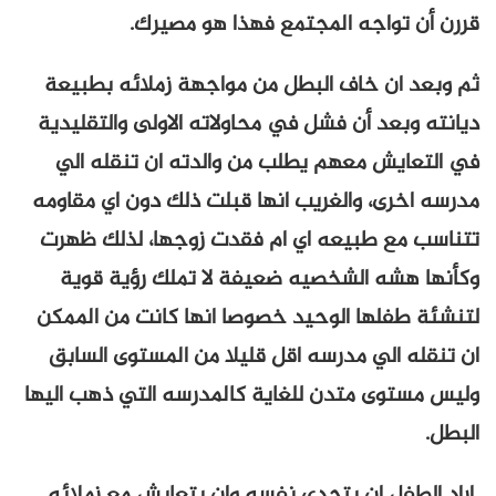
قررن أن تواجه المجتمع فهذا هو مصيرك.
ثم وبعد ان خاف البطل من مواجهة زملائه بطبيعة
ديانته وبعد أن فشل في محاولاته الاولى والتقليدية
في التعايش معهم يطلب من والدته ان تنقله الي
مدرسه اخرى، والغريب انها قبلت ذلك دون اي مقاومه
تتناسب مع طبيعه اي ام فقدت زوجها، لذلك ظهرت
وكأنها هشه الشخصيه ضعيفة لا تملك رؤية قوية
لتنشئة طفلها الوحيد خصوصا انها كانت من الممكن
ان تنقله الي مدرسه اقل قليلا من المستوى السابق
وليس مستوى متدن للغاية كالمدرسه التي ذهب اليها
البطل.
اراد الطفل ان يتحدى نفسه وان يتعايش مع زملائه