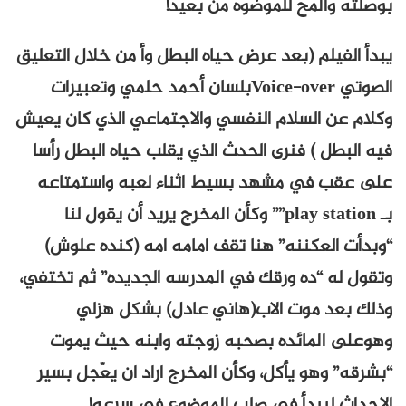
بوصلته وألمح للموضوه من بعيد!
يبدأ الفيلم (بعد عرض حياه البطل وأ من خلال التعليق
الصوتي Voice-overبلسان أحمد حلمي وتعبيرات
وكلام عن السلام النفسي والاجتماعي الذي كان يعيش
فيه البطل ) فنرى الحدث الذي يقلب حياه البطل رأسا
على عقب في مشهد بسيط اثناء لعبه واستمتاعه
بـ play station”” وكأن المخرج يريد أن يقول لنا
“وبدأت العكننه” هنا تقف امامه امه (كنده علوش)
وتقول له “ده ورقك في المدرسه الجديده” ثم تختفي،
وذلك بعد موت الاب(هاني عادل) بشكل هزلي
وهوعلى المائده بصحبه زوجته وابنه حيث يموت
“بشرقه” وهو يأكل، وكأن المخرج اراد ان يعّجل بسير
الاحداث ليبدأ في صلب الموضوع في سرعه!