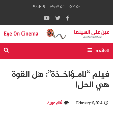
من نحن
عن الموقع
إتصل بنا
القائمه
فيلم “لامـؤاخـذة”: هل القوة
هي الحل!
February 19, 2014
أفلام عربية