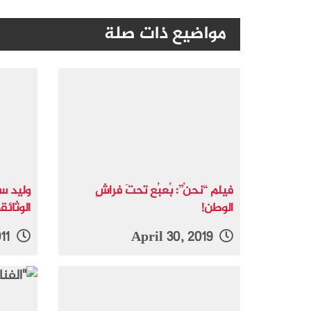
مواضيع ذات صلة
فيلم “نحنُ”: بُعبُع تحتَ فراشِ
وليد س
الوطن!
الوثائ
August 21, 2011
April 30, 2019