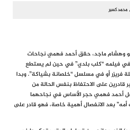
محمد كسبر
و وهشام ماجد، حقق أحمد فهمي نجاحات
 في فيلمه “كلب بلدي” في حين لم يستطع
 فريزر أو في مسلسل “خلصانة بشياكة”. وبدا
ير قادرين على الاحتفاظ بنفس الحالة من
ل أحمد فهمي حجر الأساس في نجاحهما
أمه” بعد الانفصال أهمية خاصة، فهو قادر على