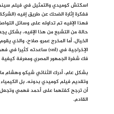
اسكتش كوميدي والتمثيل في فيلم سينم
ففكرة إثارة الضحك عن طريق إفيه (الشركة 
فهذا الإفيه تم تداوله على وسائل التواصل
حالة من التشبع من هذا الإفيه، بشكل يجع
الخيال. أما المخرج عمرو صلاح، والذي يقوم 
الإخراجية في (
snl
) ساعدته كثيرا في فهم 
فك شفرة الجمهور المصري ومعرفة كيفية 
بشكل عام، أدرك الثنائي شيكو وهشام ما
وتقديم فيلم كوميدي بدونه. بل الكيمياء 
أن ترجح كفتهما على أحمد فهمي وتجعل ا
القادم.