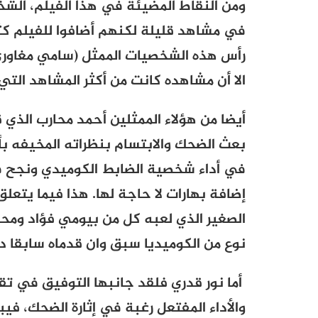
ومن النقاط المضيئة في هذا الفيلم، الشخ
في مشاهد قليلة لكنهم أضافوا للفيلم ك
رأس هذه الشخصيات الممثل (سامي مغاوري) 
الا أن مشاهده كانت من أكثر المشاهد الت
أيضا من هؤلاء الممثلين أحمد محارب الذ
بعث الضحك والابتسام بنظراته المخيفه بأ
في أداء شخصية الضابط الكوميدي ونجح ف
إضافة بهارات لا حاجة لها. هذا فيما يتعلق
الصغير الذي لعبه كل من بيومي فؤاد ومح
نوع من الكوميديا سبق وان قدماه سابقا د
أما نور قدري فلقد جانبها التوفيق في تق
والأداء المفتعل رغبة في إثارة الضحك، فيب