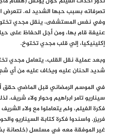
تدور أحداث الفيلم حول يونس (هشام ماج
تصرفاته بسبب حبها الشديد له. تتعرض الأ
وفي نفس المستشفى، ينقل مجدي تختوخ (
عنيفة قام بها، ومن أجل الحفاظ على حيا
إكلينيكيا، إلي قلب مجدي تختوخ.
وبعد عملية نقل القلب، يتعامل مجدي تخت
شديد الحنان عليه ويخاف عليه من أي شيء،
في الموسم الرمضاني قبل الماضي حقق أح
سيناريو تامر ابراهيم وحوار ولاء شريف. لذ
فكرة الفيلم، ولم يتعاملوا مع ولاء الشري
فريزر. واسندوا فكرة كتابة السيناريو وال
غير الموفقة معه في مسلسل (خلصانة بش