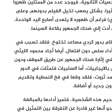
صيات الثانوية، فيوجد عدد من الممثلين ظهروا
ثيرا، بشكل يصعب تخيل الفيلم بدونهم. وعلى
فرغم أن ظهوره لا يتعدى أصابع اليد الواحدة،
ي أدت إلي ضحك الجمهور بقاعة السينما.
ي قام بدور كردي مساعد تختوخ. فلقد تسبب في
داء سلس دون افتعال. أيضا أجاد محمود الليثي
ي إثارة ضحك الجمهور عن طريق الموقف ودون
 بالايجابيات، أما السلبيات فتمثلت في الدور
مد ثروت، فلقد وقعا في فخ النمطية وتقديم
ون جديد أو أضافة.
ديم هذه الشخصية، فتميز أداءها بالمبالغة
دو أنها غير قادرة عن التفرقة بين التمثيل في