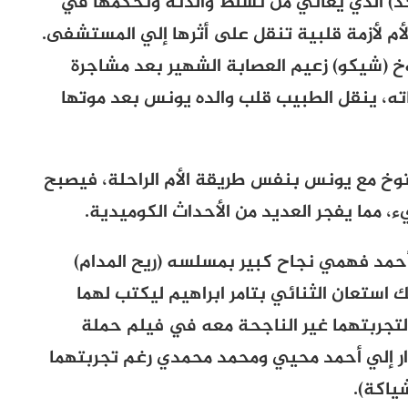
د) الذي يعاني من تسلط والدته وتحكمها في
م لأزمة قلبية تنقل على أثرها إلي المستشفى.
شيكو) زعيم العصابة الشهير بعد مشاجرة
ته، ينقل الطبيب قلب والده يونس بعد موتها
وخ مع يونس بنفس طريقة الأم الراحلة، فيصبح
 مما يفجر العديد من الأحداث الكوميدية.
مد فهمي نجاح كبير بمسلسه (ريح المدام)
لك استعان الثنائي بتامر ابراهيم ليكتب لهما
ف لتجربتهما غير الناجحة معه في فيلم حملة
حوار إلي أحمد محيي ومحمد محمدي رغم تجربتهما
ياكة).