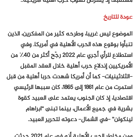
مستقبلا، إذ يفترض نشوب حرب أهلية أمريكية..
عودة للتاريخ
الموضوع ليس غريبا، وطرحه كثير من المفكرين، الذين
تنبأوا بوقوع هذه الحرب الأهلية في أمريكا. وفي
استطلاع للرأي أجري عام 2022 رجّح أكثر من 40٪ من
الأمريكيين إندلاع حرب أهلية خلال العقد المقبل
-الثلاثينيات- كما أن أمريكا شهدت حربا أهلية من قبل
استمرت من عام 1861 إلى 1865، كان سببها الرئيسي
اقتصاديا، إذ كان الجنوب يعتمد على العبيد كقوة
بشرية في جميع الأعمال، بينما تبنى “ابراهام
لينكولن” -في الشمال- دعوته لتحرير العبيد.
ومن مخاطر الحرب الأهلية أنه في عام 2021 حدثت