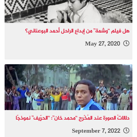
هل فيلم “وشمة” من إبداع الراحل أحمد البوعناني؟
May 27, 2020
دلالاتُ الصورة عند المُخْرِج “محمد خان”: “الحرِّيف” نموذجًا
September 7, 2022