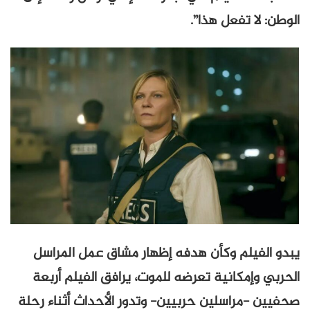
الوطن: لا تفعل هذا”.
يبدو الفيلم وكأن هدفه إظهار مشاق عمل المراسل
الحربي وإمكانية تعرضه للموت، يرافق الفيلم أربعة
صحفيين -مراسلين حربيين- وتدور الأحداث أثناء رحلة