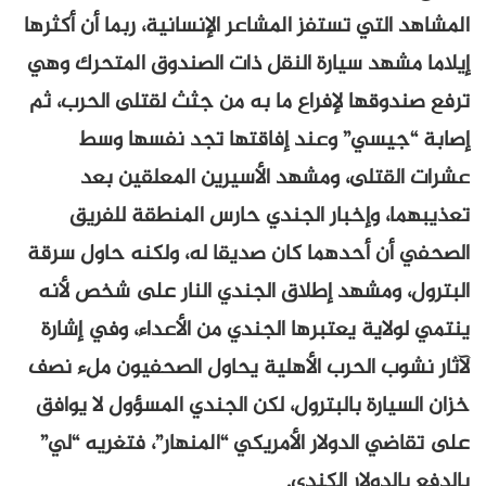
المشاهد التي تستفز المشاعر الإنسانية، ربما أن أكثرها
إيلاما مشهد سيارة النقل ذات الصندوق المتحرك وهي
ترفع صندوقها لإفراع ما به من جثث لقتلى الحرب، ثم
إصابة “جيسي” وعند إفاقتها تجد نفسها وسط
عشرات القتلى، ومشهد الأسيرين المعلقين بعد
تعذيبهما، وإخبار الجندي حارس المنطقة للفريق
الصحفي أن أحدهما كان صديقا له، ولكنه حاول سرقة
البترول، ومشهد إطلاق الجندي النار على شخص لأنه
ينتمي لولاية يعتبرها الجندي من الأعداء، وفي إشارة
لآثار نشوب الحرب الأهلية يحاول الصحفيون ملء نصف
خزان السيارة بالبترول، لكن الجندي المسؤول لا يوافق
على تقاضي الدولار الأمريكي “المنهار”، فتغريه “لي”
بالدفع بالدولار الكندي.