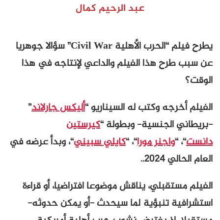
عبد الرحيم كمال
يطرح فيلم “الحرب الأهلية Civil War” سؤالا جوهريا
عن سبب طرح هذا الفيلم والداعي لإنتاجه في هذا
الوقت؟
الفيلم أخرجه وكتب له السيناريو “
أليكس جارلاند
”
-بريطاني الجنسية- وبطولة “
كيرستين
دانست
“، “
واجنر مورا
“، “
كايلي سبيني
“، وبدأ عرضه في
العام الحالي 2024..
الفيلم مستقبلي، يناقش موضوعا افتراضيا، أو قراءة
استشرافية تنبؤية لما سيحدث -أو يمكن حدوثه-