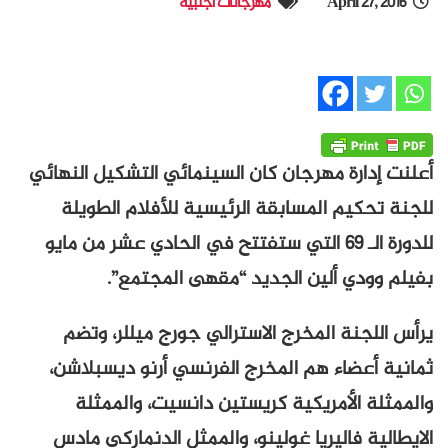
April 27, 2016
مهرجانات أجنبية
أعلنت إدارة مهرجان كان السينمائي التشكيل النهائي
للجنة تحكيم المسابقة الرئيسية للأفلام الطويلة
للدورة الـ 69 التي ستفتتح في الحادي عشر من مايو
بفيلم وودي ألين الجديد “مقهى المجتمع”.
يرأس اللجنة المخرج الاسترالي جورج ميللر، وتضم
ثمانية أعضاء هم المخرج الفرنسي أرنو ديسبلاشن،
والممثلة الأمريكية كريستين دانسيت، والممثلة
الايطالية فاليريا غولينو، والممثل الدنماركي مادس