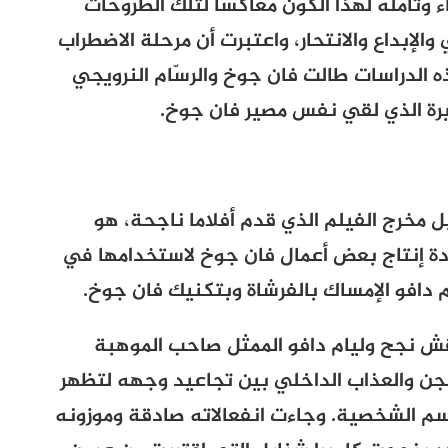
ء وتأمله لهذا الكون معاكسا لتلك الطروحات
الإبداع والانتحار، واعتبرت أن مرحلة الاضطراب
 الدراسات طالت فان جوخ والرسّام النرويجي
رة الذي لقي نفس مصير فان جوخ.
ل مخرج الفيلم الذي قدم أفلاما ناجحة، هو
ة إنتاج بعض أعمال فان جوخ لاستخدامها في
م دافو الإمساك بالفرشاة وبتكنيك فان جوخ.
لقش نجح وليام دافو الممثل صاحب الموهبة
شجن والعذاب الداخلي بين تجاعيد وجهه لتظهر
م الشخصية. وجاءت انفعالاته صادقة وموزونه