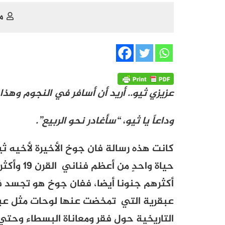
م
عزيزي ثيو.. أريد أن أسافر في النجوم وه
وداعاً يا ثيو، “سأغادر نحو الربيع”.
كانت هذه رسالة فان جوخ الأخيرة لأخيه 
حياة واحد
أكثرهم جنونا أيضا، ففان جوخ هو تجسد ف
عبقرية التي تمخضت عنها لوحات مثل عباد
التاريخية حول فقر ومعاناة البسطاء وحتي