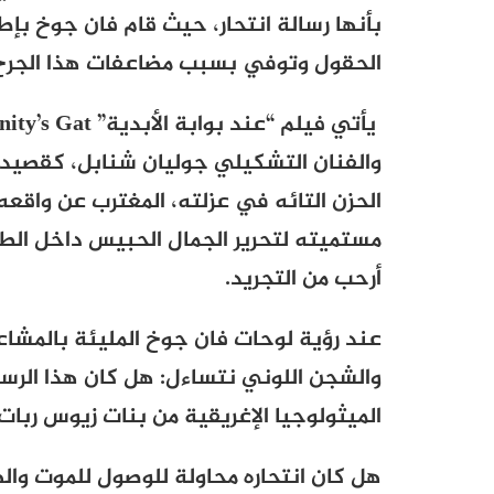
الحقول وتوفي بسبب مضاعفات هذا الجرح 
يأتي فيلم “عند بوابة الأبدية”
nity’s Gat
والفنان التشكيلي جوليان شنابل، كقصيدة
الحزن التائه في عزلته، المغترب عن واقعه
مستميته لتحرير الجمال الحبيس داخل الطب
أرحب من التجريد.
عند رؤية لوحات فان جوخ المليئة بالمشاعر
والشجن اللوني نتساءل: هل كان هذا الرس
الميثولوجيا الإغريقية من بنات زيوس ربات 
هل كان انتحاره محاولة للوصول للموت والهرو