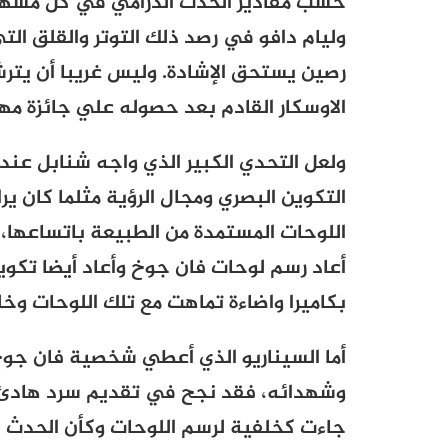
حسب مقادير الحدث الدرامي في كل مشهد 
وليام دافو في رصد ذلك التوتر والقلق الت
رصين يستحق الإشادة. وليس غريبا أن يتر
الاوسكار القادم بعد حصوله علي جائزة مه
ولعل التحدي الكبير الذي واجه شنابل عند
التكوين البصري ومجال الرؤية مثلما كان 
اللوحات المستمدة من الطبيعة باتساعها، 
أعاد رسم لوحات فان جوخ وأعاد أيضا تكوي
بكاميرا واضاءة تماهت مع تلك اللوحات وخلق
أما السيناريو الذي أعطي شخصية فان جوخ بع
وشهدائه، فقد نجح في تقديم سرد هادئ 
جاءت كخلفية لرسم اللوحات وكأن الحدث 