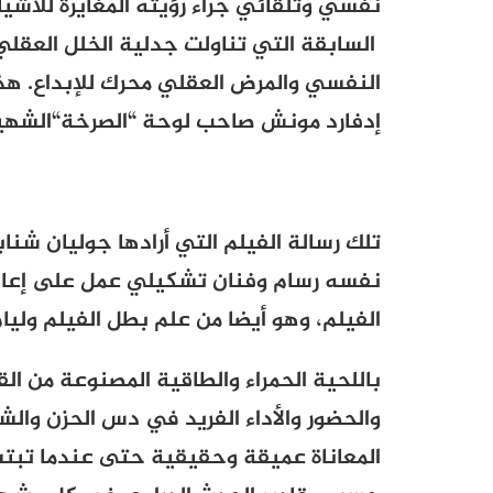
نفسي وتلقائي جراء رؤيته المغايرة للأشيا
السابقة التي تناولت جدلية الخلل العقلي و
النفسي والمرض العقلي محرك للإبداع. هذه
إدفارد مونش
صاحب لوحة “الصرخة
“
الشهي
تلك رسالة الفيلم التي أرادها جوليان شناب
نفسه رسام وفنان تشكيلي عمل على إعاد
الفيلم، وهو أيضا من علم بطل الفيلم وليا
باللحية الحمراء والطاقية المصنوعة من ا
والحضور والأداء الفريد في دس الحزن وال
المعاناة عميقة وحقيقية حتى عندما تبتس