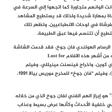
ت الوانهم متجاورة كما اتجهوا إلي السرعة في
ة بمهارة شديدة ولذلك قد يستطيع المشاهد
فرشاة في لوحات الانطباعيين. وتظهر تلك
طيع أن تتنسم فيها عبق الطبيعة.
عن الرسام الهولندي فان جوخ، فقد قدمت الشاشة
 من أشهر هذه الافلام
Lust for
كوين، واخراج فينسنت مينيللي، وفيلم
“فنسنت وثيو” للمخرج روبرت التمان (1990)، وفيلم “فان جوخ» للمخرج موريس بيالا 1991،
ة” هو إبراز الهم الفني لفان جوخ الذي من خلاله
 في خلفية الأحداث وكأنها عرض بسيط وعذاب