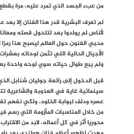
من عبء الجسد الذي تمرد عليه، مرة بقطع أذ
لم تعرف البشرية قدر هذا الفنان إلا بعد 
لأناس لم يولدوا بعد لتتحول قصته ومعان
محبي الفنون حول العالم ليصبح هذا رمزا ل
الأجيال الحالية التي تثمن لوحاته بعشرات 
ولم يبع طوال حياته سوي لوحه واحدة بعشر
قبل الدخول إلى رائعة جوليان شنابل الذي
سينمائية غاية في العذوبة والشاعرية تتم
عصره ودلف لبوابة الخلود، ولكي نفهم تفا
من خلال المناسبات المأزومة التي رسم ف
محوريا أثر في كل أعماله، لابد من الاقترا
مهدت لظهور أعظم فنان هولندي بعد رامب