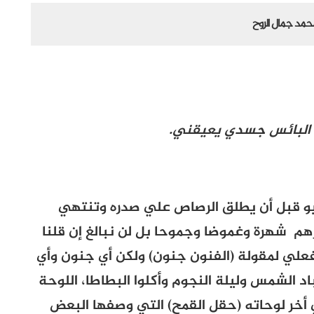
حمد جمال الروح
ذا البائس جسدي يعيقني.
ثيو قبل أن يطلق الرصاص علي صدره وتنتهي
ٍ من أعظم فناني القرن 19 وأكثرهم شهرة وغموضا وجموحا بل لن نبالغ إن قلنا
علي لمقولة (الفنون جنون) ولكن أي جنون وأي
 الشمس وليلة النجوم وأكلوا البطاطا، اللوحة
 أخر لوحاته (حقل القمح) التي وصفها البعض