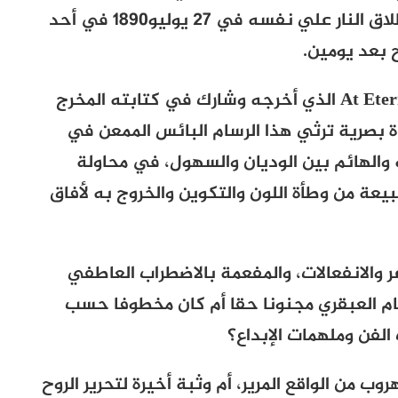
بأنها رسالة انتحار، حيث قام فان جوخ بإطلاق النار علي نفسه في 27 يوليو1890 في أحد
بعد يومين.
At Eter
الذي أخرجه وشارك في كتابته المخرج
 بصرية ترثي هذا الرسام البائس الممعن في
 والهائم بين الوديان والسهول، في محاولة
يعة من وطأة اللون والتكوين والخروج به لأفاق
 والانفعالات، والمفعمة بالاضطراب العاطفي
ام العبقري مجنونا حقا أم كان مخطوفا حسب
الفن وملهمات الإبداع؟
ب من الواقع المرير، أم وثبة أخيرة لتحرير الروح