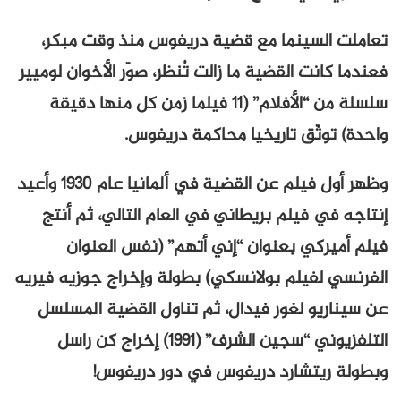
تعاملت السينما مع قضية دريفوس منذ وقت مبكر،
فعندما كانت القضية ما زالت تُنظر، صوّر الأخوان لوميير
سلسلة من “الأفلام” (11 فيلما زمن كل منها دقيقة
واحدة) توثّق تاريخيا محاكمة دريفوس.
وظهر أول فيلم عن القضية في ألمانيا عام 1930 وأعيد
إنتاجه في فيلم بريطاني في العام التالي، ثم أنتج
فيلم أميركي بعنوان “إني أتهم” (نفس العنوان
الفرنسي لفيلم بولانسكي) بطولة وإخراج جوزيه فيريه
عن سيناريو لغور فيدال، ثم تناول القضية المسلسل
التلفزيوني “سجين الشرف” (1991) إخراج كن راسل
وبطولة ريتشارد دريفوس في دور دريفوس!