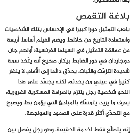
بها المشاهدون.
بلاغة التقمص
يلعب التمثيل دورا كبيرا في الإحساس بتلك الشخصيات
واستعادة التاريخ من خلالها. ويضم الفيلم أساسا، أربعة
من عمالقة التمثيل في السينما الفرنسية: أولهم جان
دوجاردان في دور الضابط بيكار. صحيح أنه يتّخذ سمة
شديدة التزمّت والثبات، يحدّق دائما إلى الأمام، لا ينظر
كثيرا في عيني من يحدثه، لكنه يجسّد على هذا
النحو شخصية رجل يلتزم بالصرامة العسكرية الضرورية،
يعرف ما يريد، يتمسّك بالمبادئ التي يؤمن بها، ويصبح
مع التحدّي أكثر قدرة على الصمود والمواجهة.
إنه يتطلّع فقط لخدمة الحقيقة. وهو رجل يفصل بين