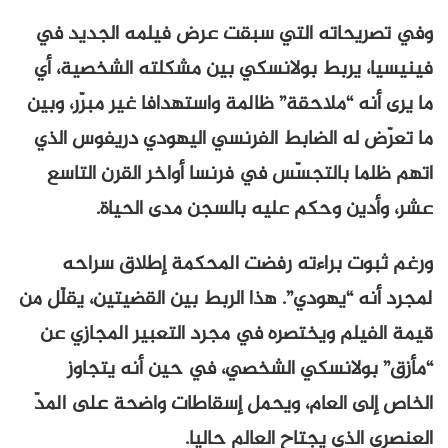
وفي تصريحاته التي سبقت عرض فيلمه الجديد في
فينيسيا، يربط بولانسكي بين مشكلته الشخصية، أي
ما يرى أنه “ملاحقة” ظالمة واستهدافا غير مبرّر، وبين
ما تعرّض له الضابط الفرنسي اليهودي دريفوس الذي
اتهم ظلما بالتجسّس في فرنسا أواخر القرن التاسع
عشر، وأدين وحكم عليه بالسجن مدى الحياة.
ورغم ثبوت براءته رفضت المحكمة إطلاق سراحه
لمجرد أنه “يهودي”. هذا الربط بين القضيتين، يقلّل من
قيمة الفيلم ويختصره في مجرد التعبير المجازي عن
“مأزق” بولانسكي الشخصي، في حين أنه يتجاوز
الخاص إلى العام، ويحمل إسقاطات واضحة على المدّ
العنصري الذي يجتاح العالم حاليا.