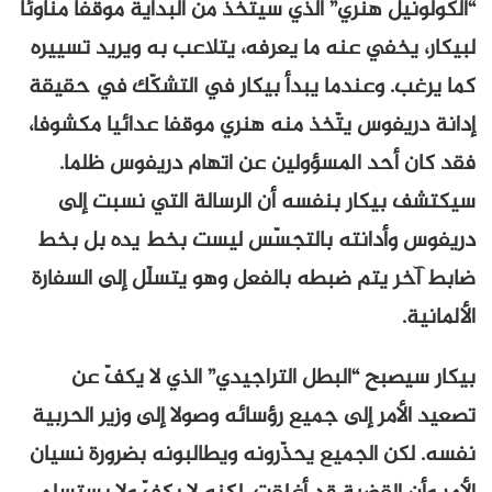
“الكولونيل هنري” الذي سيتّخذ من البداية موقفا مناوئا
لبيكار، يخفي عنه ما يعرفه، يتلاعب به ويريد تسييره
كما يرغب. وعندما يبدأ بيكار في التشكّك في حقيقة
إدانة دريفوس يتّخذ منه هنري موقفا عدائيا مكشوفا،
فقد كان أحد المسؤولين عن اتهام دريفوس ظلما.
سيكتشف بيكار بنفسه أن الرسالة التي نسبت إلى
دريفوس وأدانته بالتجسّس ليست بخط يده بل بخط
ضابط آخر يتم ضبطه بالفعل وهو يتسلّل إلى السفارة
الألمانية.
بيكار سيصبح “البطل التراجيدي” الذي لا يكفّ عن
تصعيد الأمر إلى جميع رؤسائه وصولا إلى وزير الحربية
نفسه. لكن الجميع يحذّرونه ويطالبونه بضرورة نسيان