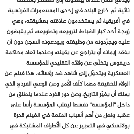
ويدفع الثمن عندما يبعدونه إلى معسكر بمنطقة
نائية ثم خارج البلاد في إحدى المستعمرات الفرنسية
في أفريقيا، ثم يستخدمون علاقته بعشيقته، وهي
زوجة أحد كبار الضباط، لترويعه وتطويعه، ثم يقبضون
عليه ويجرّدونه من وظيفته ويودعونه السجن دون أن
يفقد إيمانه أو يتراجع عن يقينه، وعندما تعاد محاكمة
دريفوس يتخلّى عن ولائه التقليدي للمؤسسة
العسكرية ويتحوّل إلى شاهد ضد رؤسائه. هذا فيلم عن
الولاء للحقيقة مهما كلّف الأمر، وعن الوعي الفردي الذي
يملك أن يغيّر التاريخ، وعن دور الفرد عندما ينطلق من
داخل “المؤسسة” نفسها ليقلب المؤسسة رأسا على
عقب. ولعل من أهم أسباب المتعة في الفيلم قدرة
بولانسكي في التعبير عن كل الأطراف المشتبكة في