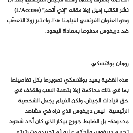
الحاكمة بأسرها وعلى رأسها الجيش الفرنسي، بعد أن
نشر الكاتب إميل زولا مقاله “إني أتهم” (L’Accuse)
وهو العنوان الفرنسي لفيلمنا هذا. واعتبر زولا التعصّب
ضد دريفوس مدفوعا بمعاداة اليهود.
رومان بولانسكي
هذه القضية يعيد بولانسكي تصويرها بكل تفاصيلها
بما في ذلك محاكمة زولا بتهمة السب والقذف في
حق قيادات الجيش، ولكن الفيلم يجعل الشخصية
الرئيسية -ليس دريفوس الذي نراه في مشاهد
محدودة- بل الضابط جورج بيكار الذي كان أحد شهود
تجريم دريفوس والحكم عليه ثم تجريده من رتبته