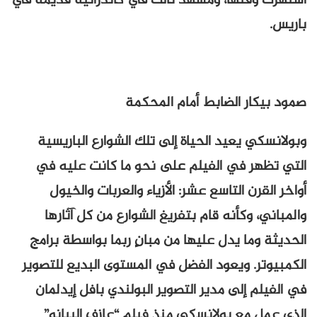
اشتهرت وقتها، ومشهد ثالث في كاتدرائية قديمة في
باريس.
صمود بيكار الضابط أمام المحكمة
وبولانسكي يعيد الحياة إلى تلك الشوارع الباريسية
التي تظهر في الفيلم على نحو ما كانت عليه في
أواخر القرن التاسع عشر: الأزياء والعربات والخيول
والمباني، وكأنه قام بتفريغ الشوارع من كل آثارها
الحديثة وما يدل عليها من مبانٍ ربما بواسطة برامج
الكمبيوتر. ويعود الفضل في المستوى البديع للتصوير
في الفيلم إلى مدير التصوير البولندي بافل إيدلمان
الذي عمل مع بولانسكي منذ فيلم “عازف البيانو”