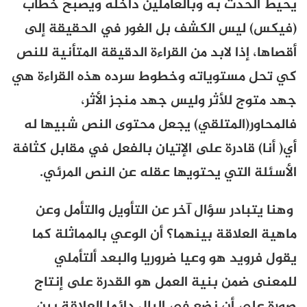
يحيط الحدث به وبالعاملين داخله ويصبح خطاب
(فيكس) ليس الكشف بل الغور في الحقيقة إلى
أقصاها، إذا لابد من القراءة الدقيقة المتأنية للنص
كي تحل مستوياته وخطوط سرده هذه القراءة هي
جهد متوج للأثر وليس جهد منجز الأثر،
فالمحاور(المتلقي) يجعل محتوى النص شبيها له
أي( أنا) قادرة على الإتيان بالفعل في مقابل كثافة
الأسئلة التي يحتويها عقله عن النص المرئي.
وهنا يتبادر سؤال آخر عن التأويل والتأمل وعن
ماهية العلاقة بينهما؟ أن الوعي بالمماثلة كما
يقول فرويد هو وعيا ضروريا والبعد ألتأملي
للمعنى ضمن بنية العمل هو القدرة على إنتاج
صورة على أن نضع في البال دائما العلاقة بين