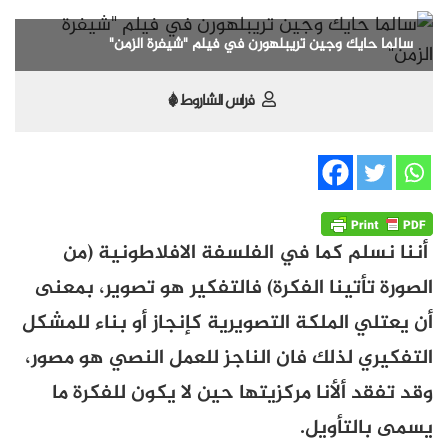
سالما حايك وجين تريبلهورن في فيلم "شيفرة الزمن"
فراس الشاروط *
أننا نسلم كما في الفلسفة الافلاطونية (من
الصورة تأتينا الفكرة) فالتفكير هو تصوير، بمعنى
أن يعتلي الملكة التصويرية كإنجاز أو بناء للمشكل
التفكيري لذلك فان الناجز للعمل النصي هو مصور،
وقد تفقد ألأنا مركزيتها حين لا يكون للفكرة ما
يسمى بالتأويل.