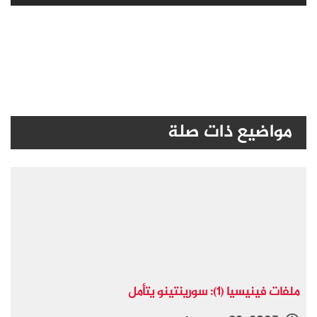
مواضيع ذات صلة
ملفات فينيسيا (1): سورينتينو يتأمل