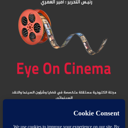
مجلة الكترونية مستقلة متخصصة في قضايا وشؤون السينما والنقد
السينمائي
المقالات المنشورة تعبر عن آراء كتابها ولا تعبر عن رأي الموقع
جميع الحقوق محفوظة ولا يسمح بإعادة نشر أي مادة من المواد المنشورة في هذا