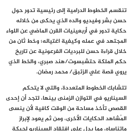
تنقسم الخطوط الدرامية إلى رئيسية تدور حول
حسن بشر وفيديو والده الذي يحكى من خلاله
حكاية تدور في أربعينيات القرن الماضي عن اللواء
المجتهد في عمله وكيفية اغتياله؛ وخط ثان من
خلال قراءة حسن للبرديات الفرعونية عن تاريخ
حكم الملكة حتشبسوت/هند صبري، والخط الذي
يروي قصة علي الزئبق/ محمد رمضان.
تتشابك الخطوط المتعددة، والتي لا يتحكم
السيناريو في التوازن الزمنى بينها، لتجد أن إحدى
القصص تأخذ مساحة من الوقت كافية لأن ينسى
المُشاهد الحكايات الأخرى، ومن ثم يعود لإبراز
ماتناساه، مما يدل على افتقاد السيناريو لحبكة