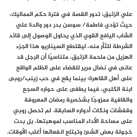
علي الزئبق: تدور القصة في فترة حكم المماليك،
حيث تؤدي فاطمة/ سوسن بدر دور والدة علي
الشاب اليافع القوي الذي يحاول الوصول إلى قائد
الشرطة للثأر منه، ليقتطع السيناريو هذا الجزء
الهزيل من ملحمة الزئبق، متناسيًا أن الرجل قد
عانى في نضال مرير للقضاء على الظلم الواقع
على أهل القاهرة؛ بينما يقع في حب زينب/روبى
ابنة الكلبي، فيما يطغى على حواره السجع
والقافية ممزوجًا بشخصية رمضان المعروفة
وقفشات ونكات أدواره السابقة. لم تحصل روبي
على مساحة الأداء المناسب لموهبتها، بل بدت
خجولة بعض الشئ وتبتلع انفعالها أغلب الأوقات.