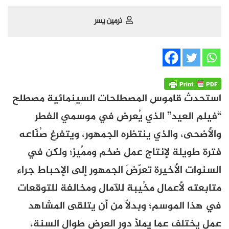
نرمين يسر
استحدث قاموس المصطلحات السينمائية مصطلح
“فيلم العيد” الذي يُعرض في موسمي الفطر
والأضحى، والذي ينتظره الجمهور، ويتفرغ صُنّاعه
فترة طويلة لإنتاج عمل ضخم وممُيز؛ ولكن في
السنوات الأخيرة تعرّضَ الجمهور إلى الإحباط جراء
متابعته لأعمال مخُيبة للآمال ومخالفة للتوقعات
في هذا الموسم؛ وبدلاً من أن يتلقى المشاهد
عمل يختلف عما يملأ دور العرض طوال السنة،