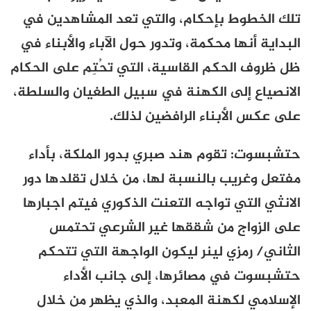
تلك الخطوط بإحكام، والتي تعد المشاهدين في
البداية أنها محكمة، وتدور حول الآباء والأبناء في
ظل ظروف الحكم القاسية، التي تحُتِم على الحكام
الانصياع إلى الكهنة في سبيل الطغيان والسلطة،
على عكس الأبناء الرافضين لذلك.
حتشبسوت: تقوم هند صبري بدور الملكة، بأداء
مفتعل وغريب بالنسبة لها، من خلال تقلدها دور
الانثي التي تواجه التعنت الذكوري فيتم اجبارها
على الزواج من شققها غير الشرعي تحتمس
الثاني/ رمزي لينر ليكون الواجهة التي تتحكم
حتشبسوت في مصائرها، إلى جانب الأداء
الإسلامي لكهنة المعبد، والذي يظهر من خلال