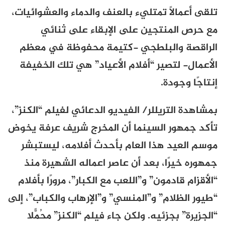
تلقى أعمالاً تمتليء بالعنف والدماء والعشوائيات،
مع حرص المنتجين على الإبقاء على ثنائي
الراقصة والبلطجي -كتيمة محفوظة في معظم
الأعمال- لتصير “أفلام الأعياد” هي تلك الخفيفة
إنتاجًا وجودة.
بمشاهدة التريللر/ الفيديو الدعائي لفيلم “الكنز”،
تأكد جمهور السينما أن المخرج شريف عرفة يخوض
موسم العيد هذا العام بأحدث أفلامه، ليستبشر
جمهوره خيرًا، بعد أن عاصر اعماله الشهيرة منذ
“الأقزام قادمون” و”اللعب مع الكبار”، مرورًا بأفلام
“طيور الظلام” و”المنسي” و”الإرهاب والكباب”، إلى
“الجزيرة” بجزئيه. ولكن جاء فيلم “الكنز” محُمّلاً