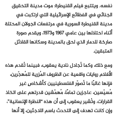
نفسه. ويتتبع فيلم القنيطرة: موت مدينة التحقيق
الجنائي في الفظائع الإسرائيلية التي ارتكبت في
مدينة القنيطرة السورية في مرتفعات الجولان المحتلة
أثناء احتلالها بين عامي 1967 و1973، ويقدم صورة
صارخة للدمار الذي لحق بالمدينة وسكانها القلائل
المتبقين.
ومع ذلك، وكما تُجادل نادية يعقوب، فبينما تُقدم هذه
الأفلام روايات واقعية عن الظروف المُزرية للمُهجّرين،
فإنها غالبًا ما تُصوّر الفلسطينيين كأشخاصٍ غير
مُسيّسين، عاجزين تمامًا، مُهمّشين قدرتهم على اتخاذ
القرارات. وتُشير يعقوب إلى أن هذه “النظرة الإنسانية”،
وإن كانت تهدف إلى التحدث باسم اللاجئين، إلا أنها