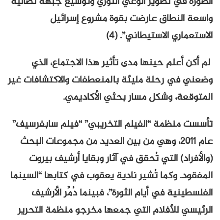
الصورة في تطوير الوعي الثوري وتوسيع جبهة نضالية
واسعة النطاق عارضت بقوة مشروع إسرائيل
الاستعماري الاستيطاني”. (4)
لم أكن أعلم حينها مدى تأثير هذا الاجتماع، الذي
وضعني في رحلة مليئة بالمنعطفات والاكتشافات غير
المتوقعة، وشكل مسار بحثي الأكاديمي.
تأسست منظمة “الفيلم التخريبي” “فيلم سابفرسيف”
عام ٢٠١١، وهي من بين العديد من مجموعات البحث
(والأفراد) التي تُحقق في آثار وبقايا أرشيف بيروت
المفقود. وكما تُشير نادية يعقوب في كتابها “السينما
الفلسطينية في أيام الثورة”، فبينما دُمِّر الأرشيف
الرئيسي للأفلام التي جمعها مخرجو منظمة التحرير