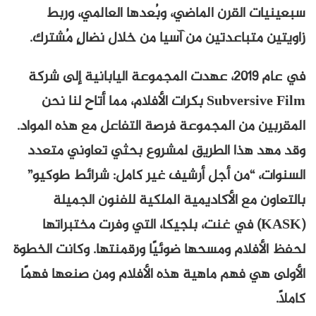
سبعينيات القرن الماضي، وبُعدها العالمي، وربط
زاويتين متباعدتين من آسيا من خلال نضالٍ مُشترك.
في عام ٢٠١٩، عهدت المجموعة اليابانية إلى شركة
Subversive Film بكرات الأفلام، مما أتاح لنا نحن
المقربين من المجموعة فرصة التفاعل مع هذه المواد.
وقد مهد هذا الطريق لمشروع بحثي تعاوني متعدد
السنوات، “من أجل أرشيف غير كامل: شرائط طوكيو”
بالتعاون مع الأكاديمية الملكية للفنون الجميلة
(KASK) في غنت، بلجيكا، التي وفرت مختبراتها
لحفظ الأفلام ومسحها ضوئيًا ورقمنتها. وكانت الخطوة
الأولى هي فهم ماهية هذه الأفلام ومن صنعها فهمًا
كاملًا.