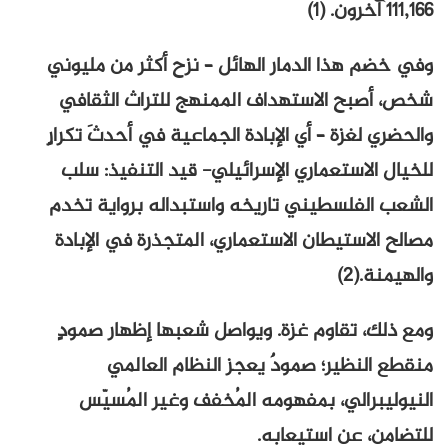
111,166 آخرون. (1)
وفي خضم هذا الدمار الهائل – نزح أكثر من مليوني
شخص، أصبح الاستهداف الممنهج للتراث الثقافي
والحضري لغزة – أي الإبادة الجماعية في أحدثَ تكرارٍ
للخيال الاستعماري الإسرائيلي- قيد التنفيذ: سلب
الشعب الفلسطيني تاريخه واستبداله برواية تخدم
مصالح الاستيطان الاستعماري، المتجذرة في الإبادة
والهيمنة.(2)
ومع ذلك، تقاوم غزة. ويواصل شعبها إظهار صمودٍ
منقطع النظير؛ صمودٌ يعجز النظام العالمي
النيوليبرالي، بمفهومه المُخفف وغير المُسيّس
للتضامن، عن استيعابه.