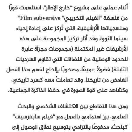
أثناء عملي على مشروع “خارج الإطار”، استلهمت فورًا
من فلسفة “الفيلم التخريبي” Film subversive”
ومنهجياتها الأرشيفية، التي تُركز على إعادة إحياء
سينما الثورة. وقد أثار تركيز المجموعة على هذه
الأرشيفات غير المكتملة (مجموعات مجزأة عابرة
للحدود الوطنية من النضالات التي تقاوم السرديات
الثابتة) فضولًا عميقًا، مصحوبًا بإلحاحٍ لفهم هذا الفصل
الغامض من تاريخنا. وقد تعاملتُ معه كسرد تاريخي،
وكشاهد على قوة الصورة في حفظ الذاكرة الجماعية.
ومن هذا التقاطع بين الاكتشاف الشخصي والبحث
العلمي، برز اهتمامي بالعمل مع “فيلم سابفرسيف”
كباحث، مدفوعًا بالتزامي بتوسيع نطاق الوصول إلى