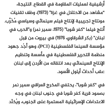
أرشيفية لعمليات المقاومة في القطاع. النتيجة،
“مشاهد من الاحتلال في غزة” (1973)، وظف تقنيات
مونتاج تجريبية لإنتاج فيلم سينمائي وسياسي مُخَرِّب.
أُنتج فيلما “كفر شوبا” (1975، سمير نمر) و”الحرب في
لبنان” (بكر الشرقاوي، 1976) في بيروت من قِبل
مؤسسة السينما الفلسطينية (PCI)، وهو أجْد جهود
منظمة التحرير الفلسطينية في مأسسة وتنظيم
الإنتاج السينمائي بعد انتقاله من الأردن إلى لبنان
عقب أحداث أيلول الأسود.
في “كفر شوبا”، يحتفي المخرج العراقي سمير نمر
بصمود قرية كفر شوبا في جنوب لبنان في وجه
الاعتداءات الإسرائيلية المستمرة على الجنوب، ويُخلّد