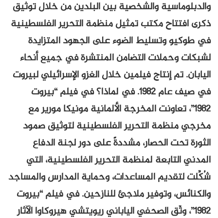
والدبلوماسية والشخصية بين البلدين من خلال توثيق
ذكرى افتتاح مكتب تمثيل منظمة التحرير الفلسطينية
في طوكيو وتسليط الضوء على الجهود المتزايدة
لشبكات وحملات التضامن المنتشرة في جميع أنحاء
اليابان. تم إنتاج فيلمين خلال الغزو الإسرائيلي لبيروت
في صيف عام 1982. في لماذا؟ في فيلم “بيروت
١٩٨٢”، تعاونت المخرجة الألمانية مونيكا مورير مع
مخرجي منظمة التحرير الفلسطينية لتوثيق صمود
الثورة تحت الحصار، مشددةً على دور لجنة الدفاع
المدني التابعة لمنظمة التحرير الفلسطينية، التي
شُكِّلت لتقديم المساعدات، وحماية المدارس والمساجد
والكنائس، وتوفير ملاجئ للنازحين. في فيلم “بيروت
١٩٨٢”، وثّق الصحفي الياباني ريويتشي هيروكاوا الآثار