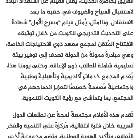
العريق بحاضره الحديث، يُعلن الفيلم عن استعداد البلاد
لاستقبال السياح والضيوف في حقبة ما بعد
الاستقلال. وبالمثل، يُمثل فيلم “مسرح الأمل” شهادةً
على التحديث التدريجي للكويت من خلال توثيقه
الافتتاح المُتقن لمجمع معهد ذوي الاحتياجات الخاصة،
وهي مبادرةٌ ممولةٌ من الدولة تهدف إلى توفير بيئة
تعليمية شاملة للطلاب ذوي الإعاقة. وحتى يومنا هذا،
يُقدم المجمع خدماتٍ أكاديميةً وتأهيليةً وطبيةً
واجتماعيةً مُصممةً خصيصًا لتعزيز اندماجهم في
المجتمع، بما يتماشى مع رؤية الكويت التنموية.
تُقدم هذه الأفلام مجتمعةً لمحةً عن تطلعات الدول
العربية خلال فترة انتقالية، مُركزةً على التنمية والفخر
الثقافي وتأكيد الهوية الوطنية. وتضم مجموعةٌ أخرى