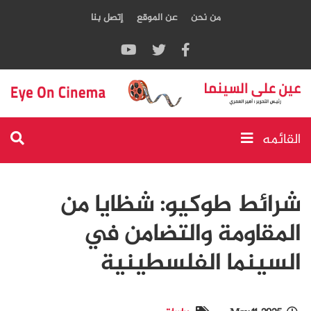
من نحن
عن الموقع
إتصل بنا
القائمه
شرائط طوكيو: شظايا من
المقاومة والتضامن في
السينما الفلسطينية