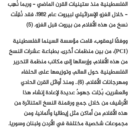
الفلسطينية منذ ستينيات القرن الماضي – وربما نُهِب
– خلال الغزو الإسرائيلي لبيروت عام ١٩٨٢، فقد نُقِلَت
نسخ من هذه الأفلام من بيروت قبل الغزو. (5)
ووفقًا ليعقوب، قامت مؤسسة السينما الفلسطينية
(PCI)، من بين منظمات أخرى، بطباعة عشرات النسخ
من هذه الأفلام، وإرسالها إلى مكاتب منظمة التحرير
الفلسطينية حول العالم، وتوزيعها على الحلفاء
ومهرجانات الأفلام. (6).. ومنذ أوائل القرن الحادي
والعشرين، بُذِلت جهودٌ عديدة لإعادة إنشاء هذا
الأرشيف من خلال جمع ورقمنة النسخ المتناثرة من
هذه الأفلام من أماكن مثل إيطاليا وألمانيا، ومن
مجموعات شخصية مختلفة في الأردن ولبنان وسوريا.