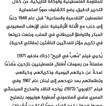
للمقاومة الفلسطينية والوكالة التاريخية. من خلال
التحرير الدقيق، يضع كاتشلوف صورًا استعمارية
لفلسطين “التقدمية والصناعية” قبل عام 1948 جنبًا
إلى جنب مع الأدلة الأرشيفية على الإرهاب الصهيوني
المبكر والتواطؤ البريطاني في السلب، وبلغت ذروتها
في تكريم مؤثر للفدائيين الناشئين (مقاتلي الحرية).
يُحيي فيلم “مُهبُّ في الريح” (جاك مادفو، ١٩٧١)
سلسلةً من رسومات أطفال فلسطينيين نازحين، مُقدّمًا
لمحةً عن حياتهم اليومية، وذكرياتهم، وخيالهم،
وتطلعاتهم بعد نزوحهم إلى لبنان عام ١٩٦٧. وفي
فيلم “كاوبوي” (١٩٧٣)، يُواجه الناقد والمخرج السينمائي
المصري سامي السلاموني أسطورة هوليوود بتسليح
صورها ضدها. يجمع الفيلم صورًا ثابتة من أرشيفات