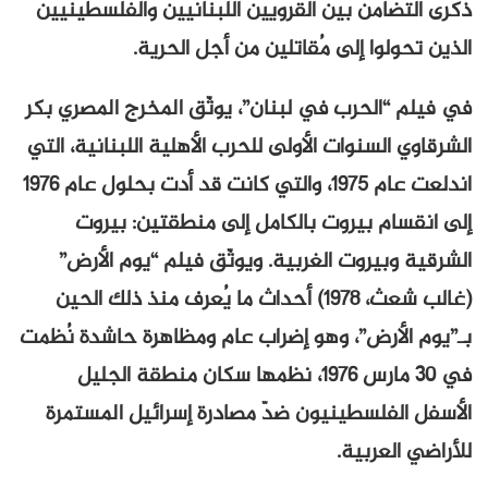
ذكرى التضامن بين القرويين اللبنانيين والفلسطينيين
الذين تحولوا إلى مُقاتلين من أجل الحرية.
في فيلم “الحرب في لبنان”، يوثّق المخرج المصري بكر
الشرقاوي السنوات الأولى للحرب الأهلية اللبنانية، التي
اندلعت عام ١٩٧٥، والتي كانت قد أدت بحلول عام ١٩٧٦
إلى انقسام بيروت بالكامل إلى منطقتين: بيروت
الشرقية وبيروت الغربية. ويوثّق فيلم “يوم الأرض”
(غالب شعث، ١٩٧٨) أحداث ما يُعرف منذ ذلك الحين
بـ”يوم الأرض”، وهو إضراب عام ومظاهرة حاشدة نُظمت
في ٣٠ مارس ١٩٧٦، نظمها سكان منطقة الجليل
الأسفل الفلسطينيون ضدّ مصادرة إسرائيل المستمرة
للأراضي العربية.