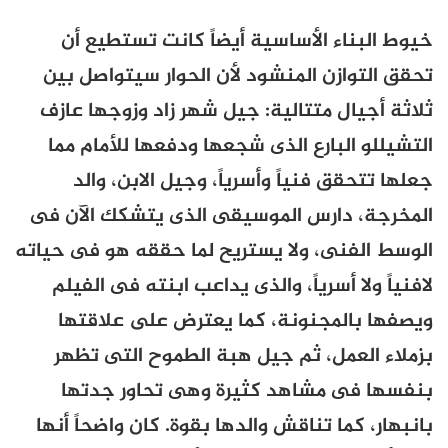
خيوط البناء الأساسية أيضاً كانت تستطيع أن
تحقق التوازن المنشود لأن الحوار سيتواصل بين
ثلاثة أجيال متتالية: جيل شهر زاد وزوجها عازف
التشيللو البارع الذى شجعها ودفعها للأمام مما
جعلها تتحقق فنياً وأسرياً، وجيل الابن، والد
المخرجة، دارس الموسيقى الذى يتشكك الآن فى
الوسط الفنى، ولا يستريح لما حققه هو فى حياته
لافنياً ولا أسرياً، والذى يداعب ابنته فى الفيلم
ويصفها بالمجنونة، كما يعترض على علاقتها
بزملاء العمل، ثم جيل هبة الطموح التى تظهر
بنفسها فى مشاهد كثيرة وهى تحاور جدتها
بانبهار، كما تناقش والدها بقوة. كان واضحاً أنها