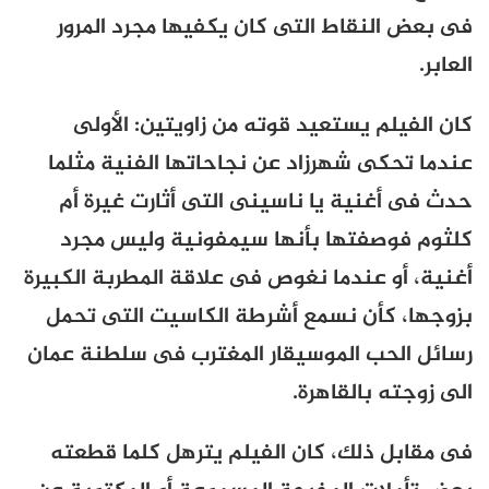
فى بعض النقاط التى كان يكفيها مجرد المرور
العابر.
كان الفيلم يستعيد قوته من زاويتين: الأولى
عندما تحكى شهرزاد عن نجاحاتها الفنية مثلما
حدث فى أغنية يا ناسينى التى أثارت غيرة أم
كلثوم فوصفتها بأنها سيمفونية وليس مجرد
أغنية، أو عندما نغوص فى علاقة المطربة الكبيرة
بزوجها، كأن نسمع أشرطة الكاسيت التى تحمل
رسائل الحب الموسيقار المغترب فى سلطنة عمان
الى زوجته بالقاهرة.
فى مقابل ذلك، كان الفيلم يترهل كلما قطعته