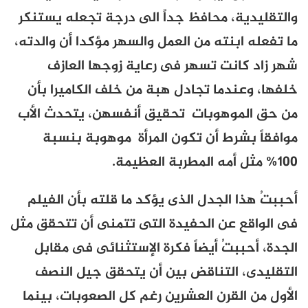
والتقليدية، محافظ جداً الى درجة تجعله يستنكر
ما تفعله ابنته من العمل والسهر مؤكدا أن والدته،
شهر زاد كانت تسهر فى رعاية زوجها العازف
خلفها، وعندما تجادل هبة من خلف الكاميرا بأن
من حق الموهوبات تحقيق أنفسهن، يتحدث الأب
موافقاً بشرط أن تكون المرأة موهوبة بنسبة
100% مثل أمه المطربة العظيمة.
أحببتُ هذا الجدل الذى يؤكد ما قلته بأن الفيلم
فى الواقع عن الحفيدة التى تتمنى أن تتحقق مثل
الجدة، أحببتُ أيضاً فكرة الإستثنائى فى مقابل
التقليدى، التناقض بين أن يتحقق جيل النصف
الأول من القرن العشرين رغم كل الصعوبات، بينما