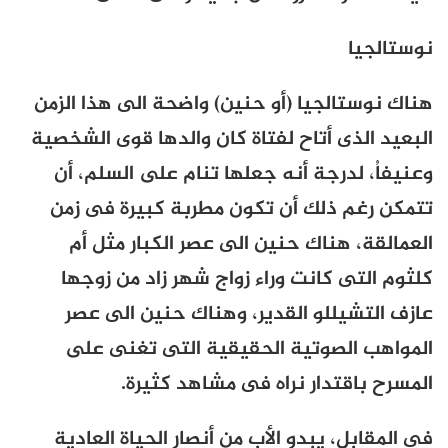
نوستالجيا
هناك نوستالجيا (أو حنين) واضحة الى هذا الزمن
البعيد الذى أتاح لفتاة كان والدها قوى الشخصية
وعنيفاُ، لدرجة أنه جعلها تنام على السلم، أن
تتمكن رغم ذلك أن تكون مطربة كبيرة فى زمن
العمالقة، هناك حنين الى عصر الكبار مثل أم
كلثوم التى كانت وراء زواج شهر زاد من زوجها
عازف التشيللو القدير، وهناك حنين الى عصر
المواهب الصوتية الحقيقية التى تغنى على
المسرح باقتدار نراه فى مشاهد كثيرة.
فى المقابل، يبدو الأب من أنصار الحياة العادية