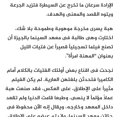
الإرادة سرعان ما تخرج عن السيطرة فتزيد الجرعة
ويتوه القصد والمعنى والهدف.
هبة يسرى مخرجة موهوبة وطموحة بلا شك،
اختارت وهى طالبة فى معهد السينما بالجيزة أن
تصنع فيلما تسجيلياً قصيراً عن فتيات الليل
بعنوان “المهنة امرأة”.
نجحت فى اقناع بعض أولئك الفتيات بالكلام أمام
الكاميرا فتحدثن بلغتهن العارية. لم يكن الفيلم
مثيراً على الإطلاق، على العكس، فقد صنعت هبة
عملاً مؤلماً لا ينسى، وطبعا قامت الدنيا ولم تقعد
داخل المعهد وخارجه، ويقال إنه الآن محفوظ فى
حزائن معهد السينما، ولا يتم عرضه على الإطلاق.