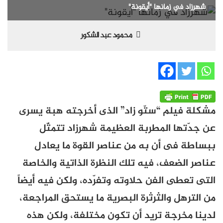
شهرزاد في زمانها "أيقونة"
محمود عبد الشكور
مشكلة فيلم “ستّو زاد” الذى أخرجته هبة يسرى
عن جدّتها المطربة العظيمة شهرزاد تتمثّل
ببساطة فى أن به من عناصر القوة ما يعادل
عناصر الضعف، فيه تلك النظرة الذاتية والخاصة
التى تعطى الفن حلاوته وتفرّده، ولكن فيه أيضاً
من الترهل والثرثرة البصرية ما يستحق المراجعة،
لدينا مخرجة تريد أن تكون مختلفة، ولكن هذه