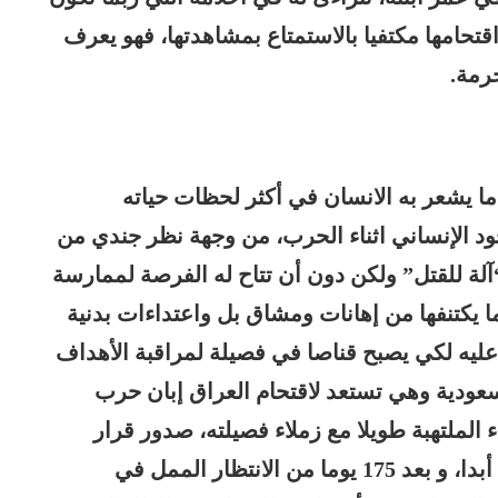
قتحامها مكتفيا بالاستمتاع بمشاهدتها، فهو يعرف
رمة.
ما يشعر به الانسان في أكثر لحظات حياته
جود الإنساني اثناء الحرب، من وجهة نظر جندي من
“آلة للقتل” ولكن دون أن تتاح له الفرصة لممارسة
ا يكتنفها من إهانات ومشاق بل واعتداءات بدنية
ر عليه لكي يصبح قناصا في فصيلة
ل
مراقبة الأهداف
لسعودية وهي تستعد لاقتحام العراق إبان حرب
نتظر في الصحراء الملتهبة طويلا مع زملاء فصيلته، صدور قرار
الاشتباك في الحرب، لكن هذا القرار لا يأتي أبدا، و بعد 175 يوما من الانتظار الممل في