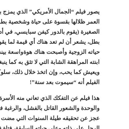
يصور فيلم “الجمال الأمريكي” الذي يمزج بي
العمر ظلالها بقسوة على حياة وشخصية بط
الصغيرة (يقوم بالدور كيفن سبايسي، في أداء 
بطل، يشعر أن لم تعد هناك أي قيمة لما يق
حياته الزوجية وأصبحت هناك هوةواسعة بينه
ابنته المراهقة الشابة التي لا تثق به كما ينب
ويعيش كما يحب، وإن اتخذ خلال ذلك، سلوكا 
الفيلم أنه “سيموت بعد سنة”!
هذا فيلم عن التفكك الذي تعاني منه الأسرة
والوحدة والشعور القاتل بالفشل، والرغبة ف
عجز عن تحقيقه طيلة السنوات التي مضت من
الرجل على ذاته وعلى حياته السابقة، فتاة ف