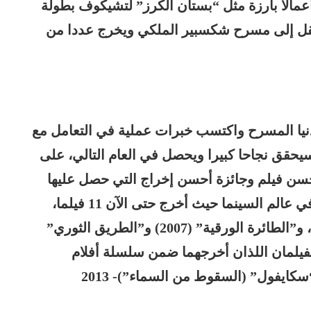
الا بارزة مثل “بستان الكرز” لتشيكوف بطولة
قل إلى مسرح شكسبير الملكي ويخرج عددا من
نيا المسرح واكتسب خبرات عملية في التعامل مع
سيحقق نجاحا كبيرا ويحصل في العام التالي، على
حسن فيلم وجائزة أحسن إخراج التي حصل عليها
سام منديس، ومن هنا بدأت نقطة انطلاقه في عالم السينما حيث أخرج حتى الآن 11 فيلما،
أهمها “جارهيد” (أو “رأس الجرة) عام 2004، و”الطائرة الورقية” (2007) و”الطريق الثوري”
بع الفيلمان اللذان أخرجهما ضمن سلسلة أفلام
العميل السري رقم 7 أو جيمس بوند وهما “سكايفول” (السقوط من السماء”)- 2013