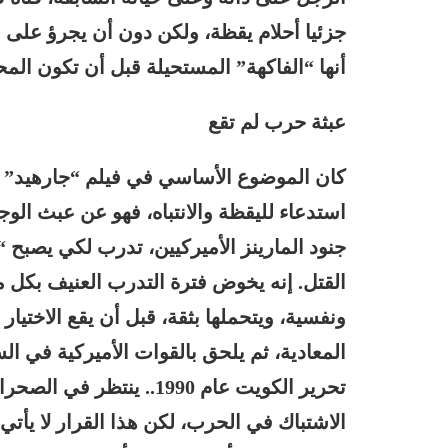
جزئيا أحلام يقظة، ولكن دون أن يجرؤ على ا
أنها “الفاكهة” المستحيلة قبل أن تكون المح
عبثة حرب لم تقع
كان الموضوع الأساسي في فيلم “جارهيد”
استدعاء لليقظة والانتباه، فهو عن عبث الو
جنود المارينز الأميركيين، تدرب لكي يصبح 
القتل
. إنه يخوض
فترة التدرب العنيف بكل م
ونفسية، ويتحملها بثقة، قبل أن يقع الاختيا
المعادية، ثم يلحق بالقوات الأميركية في ا
تحرير الكويت عام 1990.. ي