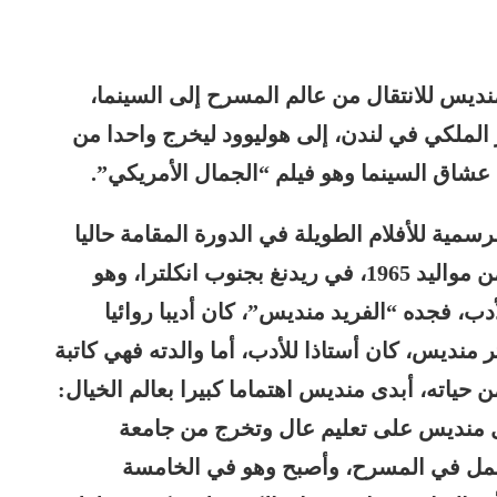
لسام منديس للانتقال من عالم المسرح إلى السينما،
ملكي في لندن، إلى هوليوود ليخرج واحدا من
ة عشاق السينما وهو فيلم “الجمال الأمريكي”.
مية للأفلام الطويلة في الدورة المقامة حاليا
من مهرجان فينيسيا (البندقية) السينمائي، من مواليد 1965، في ريدنغ بجنوب انكلترا، وهو
دب، فجده “الفريد منديس”، كان أديبا روائيا
ر منديس، كان أستاذا للأدب، أما والدته فهي كاتبة
 حياته، أبدى منديس اهتماما كبيرا بعالم الخيال:
صل منديس على تعليم عال وتخرج من جامعة
 ثم التحق بعد تخرجه عام 1987 بالعمل في المسرح، وأصبح وهو في الخامسة