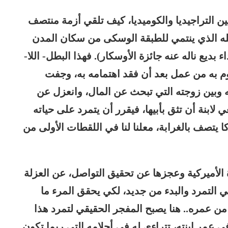
ن التراجيديا والكوميديا، كيف تلقي أزمة منتصف
له الذي ينتمي للطبقة الوسكى من سكان المدن
بديع ناله عنه جائزة الأوسكار). فهذا البطل- اللا-
وم به من عمل بعد أن فقد اهتمامه به، وجفت
 وبين زوجته التي تبحث عن المال، وانعزل عن
غي لابنة أن تثق بأبيها، فيقرر أن يتمرد على حياته
يتصف بالغرابة، معلنا لنا في اللقطات الأولى من
 الأميركية وعجزها عن تحقيق التواصل، عن العزلة
ي التمرد والبدء من جديد، لكي يحقق المرء ما
 عمره.. هنا يصبح المفجر الحقيقي لتمرد هذا
ي عمر ابنته، تتراءى له في أحلامه التي ربما تكون