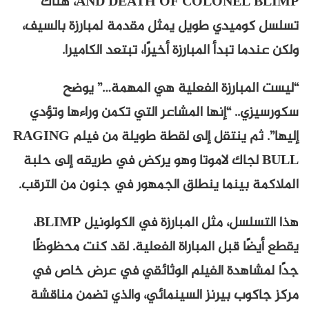
AND DEATH OF COLONEL BLIMP، هناك
تسلسل كوميدي طويل يمثل مقدمة لمبارزة بالسيف،
ولكن عندما تبدأ المبارزة أخيرًا، تبتعد الكاميرا.
“ليست المبارزة الفعلية هي المهمة…” يوضح
سكورسيزي.. “إنها المشاعر التي تكمن وراءها وتؤدي
إليها”. ثم ينتقل إلى لقطة طويلة من فيلم RAGING
BULL لجاك لاموتا وهو يركض في طريقه إلى حلبة
الملاكمة بينما ينطلق الجمهور في جنون من الترقب.
هذا التسلسل، مثل المبارزة في الكولونيل BLIMP،
يقطع أيضًا قبل المباراة الفعلية. لقد كنت محظوظًا
جدًا لمشاهدة الفيلم الوثائقي في عرض خاص في
مركز جاكوب بيرنز السينمائي، والذي تضمن مناقشة