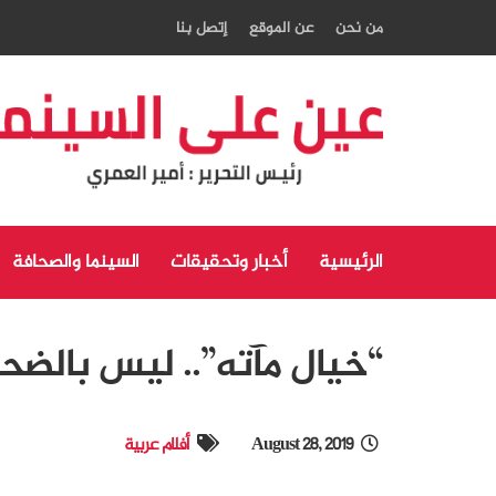
من نحن
عن الموقع
إتصل بنا
الرئيسية
أخبار وتحقيقات
السينما والصحافة
“خيال مآته”.. ليس بالضح
August 28, 2019
أفلام عربية