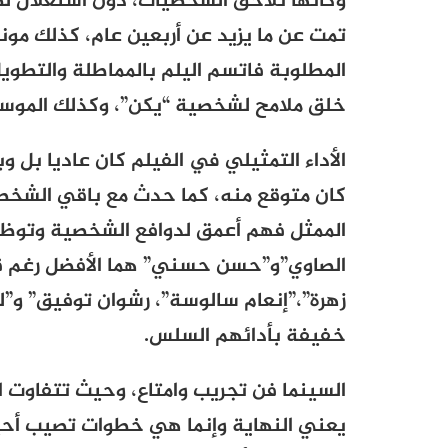
وكأنها تلاحق الشخصيات، دون استغلال لطا
تمت عن ما يزيد عن أربعين عام، كذلك مونت
المطلوبة فاتسم اليلم بالمماطلة والتطويل،
خلق ملامح لشخصية “يكن”، وكذلك الموسيقى
الأداء التمثيلي في الفيلم كان عاديا بل 
كان متوقع منه، كما حدث مع باقي الشخصي
الممثل فهم أعمق لدوافع الشخصية وتوظيفه
الصاوي”و”حسن حسني” هما الأفضل رغم قل
زهرة”،”إنعام سالوسة”، رشوان توفيق” و”ل
خفيفة بأدائهم السلس.
السينما فن تجريب وامتاع، وحيث تتفاوت ال
يعني النهاية وإنما هي خطوات تصيب أحيا