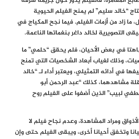
بع المغامرة، فالفيلم يدور حول جريمة سرقة
اج “خالد سليم” لم يمنح الفيلم الحيوية
 ما زاد من أزمات الفيلم. فيما نجح المكياج في
 التصويرية لخالد داغر بنغماتها الناعمة.
وباهتا في بعض الأحيان، فلم يحقق “حلمي” ما
ات، وذلك لغياب أبعاد الشخصيات التي تمنح
ا في أدائه التمثيلي، ويعتبر أداء لـ “خالد
ة مشاهدهما، كذلك “عبد الرحمن أبو
طفي لبيب” الذين أضفوا على الفيلم روح
أذواق ومراد المشاهدة، وعدم نجاح فيلم لا
نا وتخفق أحيانا أخرى، ويبقى الفيلم حتى وإن