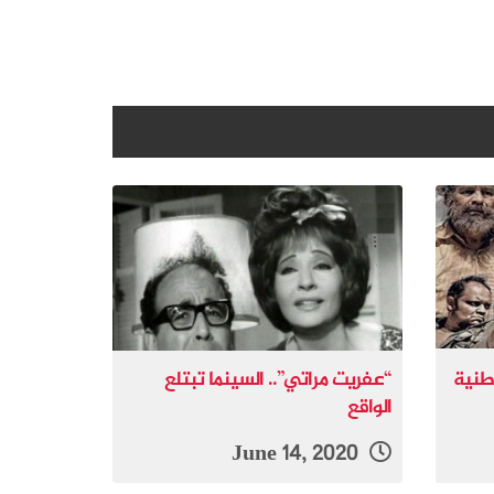
وطنية
“عفريت مراتي”.. السينما تبتلع
الواقع
June 14, 2020