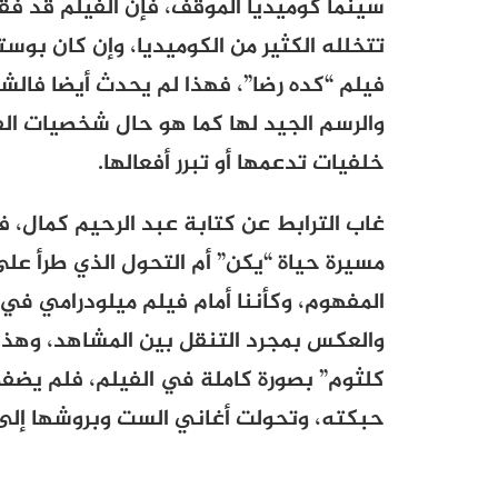
سينما كوميديا الموقف، فإن الفيلم قد فق
تتخلله الكثير من الكوميديا، وإن كان بو
فيلم “كده رضا”، فهذا لم يحدث أيضا فال
والرسم الجيد لها كما هو حال شخصيات ال
خلفيات تدعمها أو تبرر أفعالها.
غاب الترابط عن كتابة عبد الرحيم كمال، 
مسيرة حياة “يكن” أم التحول الذي طرأ على
المفهوم، وكأننا أمام فيلم ميلودرامي في 
والعكس بمجرد التنقل بين المشاهد، وهذا 
كلثوم” بصورة كاملة في الفيلم، فلم يضفي 
حبكته، وتحولت أغاني الست وبروشها إلى