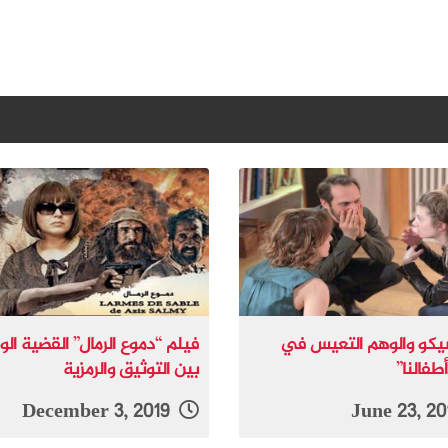
يكو والوهم التعيس في
فيلم “دموع الرمال” القضية ال
طفالنا”
بين التوثيق والرمزية
December 3, 2019