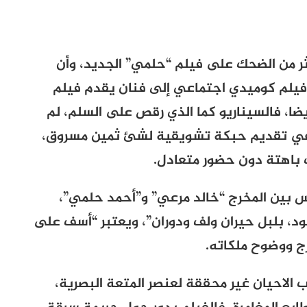
ثر من الضحك على فيلم “حلمي” الجديد، وأن
يلم كوميدي اجتماعي إلى فنان يقدم فيلم
ا، فالسيناريو كما الذي رقص على السلم، لم
 في تقديم حبكة تشويقية لشئ ثمين مسروق،
 باهتة دون حضور متعادل.
مس بين المخرج “خالد مرعي” و”أحمد حلمي”،
د، بلبل حيران ولف ودوران”، ويعتبر “أسف على
ج ووضوح ملكاته.
الاحيان غير محققة لعنصر المتعة البصرية،