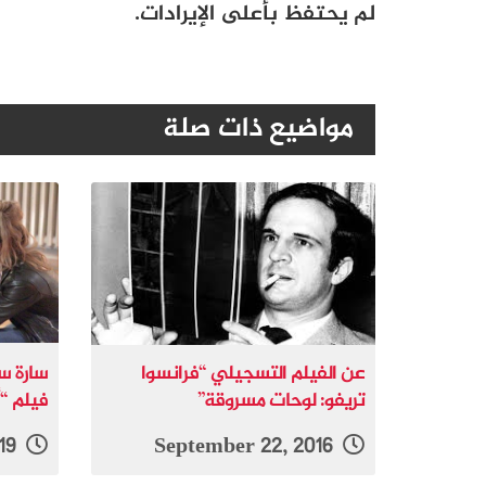
لم يحتفظ بأعلى الإيرادات.
مواضيع ذات صلة
عن الفيلم التسجيلي “فرانسوا
سارة س
تريفو: لوحات مسروقة”
فيلم “أ
June 23, 2019
September 22, 2016