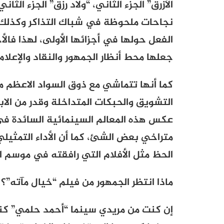
الأزرق” الجزء الثاني، “ولاد رزق” الجزء الثا
نجاحات ملحوظة في شباك التذاكر وكذلك 
الفعل حولها في أجزائها الأولى، لهذا فالأ
جعلها محط أنظار الجمهور والنقاد والإعلام 
كما أنها تتماشي مع ذوق السواد الاعظم م
التشويق والحبكات المتداخلة وقدر من الا
عكس هذه المعالم السينمائية السائدة في
متراخي بعض الشئ، كما أن الأداء التمثيل
الحظ مثل الأفلام التي رافقته في موسم ال
ماذا انتظر الجمهور من فيلم “خيال مآته”؟
إن كنت من مريدي سينما “أحمد حلمي” كن