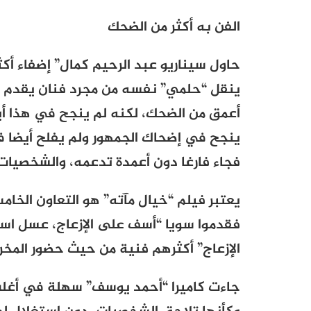
الفن به أكثر من الضحك
حاول سيناريو عبد الرحيم كمال” إضفاء أك
ينقل “حلمي” نفسه من مجرد فنان يقدم ف
أعمق من الضحك، لكنه لم ينجح في هذا أيض
ينجح في إضحاك الجمهور ولم يفلح أيضا
فجاء فارغا دون أعمدة تدعمه، والشخصيات
يعتبر فيلم “خيال مآته” هو التعاون الخا
فقدموا سويا “أسف على الإزعاج، عسل اسو
الإزعاج” أكثرهم فنية من حيث حضور المخر
جاءت كاميرا “أحمد يوسف” سهلة في أغلب 