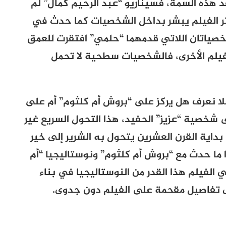
د هذه السمة، فسيناريو “عبد الرحيم كمال” لم
ستر الفيلم يبشر بداخل الشخصيات كما حدث في
شخصياتان اللاتي قدمهما “حلمي” افتقرت للعمق
فيلم الأخرى، فالشخصيات سطحية لا تحمل
فلا نعرف هل يركز على “بروش أم كلثوم” أم على
 شخصية “عزيز” الحفيد، هذا التحول السريع غير
بداية القرن العشرين يتحول به الشرير إلى خير
ما حدث مع “بروش أم كلثوم” ونوستاليجيا “أم
الفيلم هذا القدر من النوستاليجيا في بناء
 تفاصيل مقحمة على الفيلم دون جدوى.