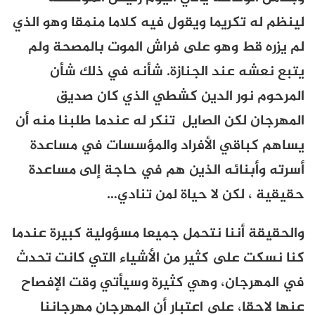
لينظم له تكريما ويقول فيه كلاما منمقا وهو الذي
لم يزره قط وهو على فراش الموت بالمصحة ولم
يتبع نعشه عند الجنازة. شأنه في ذلك شأن
المرحوم نور الدين كشطي الذي كان صديق
المهرجان لكن الصايل تنكر له عندما طلبنا منه أن
يساهم كباقي الأفراد والمؤسسات في مساعدة
أسرته وأبنائه الذين هم في حاجة إلى مساعدة
حقيقية ، لكن لا حياة لمن تنادي…
والحقيقة أننا نتحمل جميعا مسؤولية كبيرة عندما
كنا نسكت على كثير من الأشياء التي كانت تحدث
في المهرجان، وهي كثيرة وسيأتي وقت الإفصاح
عنها لاحقا، على اعتبار أن المهرجان مهرجاننا