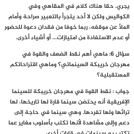
يجري. حقا هناك كلام في المقاهي وفي
الكواليس ولكن لا أحد يتجرأ بالتعبير صراحة وأمام
الملأ عن موقفه، ربما خوفا من فقدان دعوة للحضور
أو عدم الاستفادة من امتيازات… أو أشياء أخرى.
سؤال 6: ماهي أهم نقط الضعف والقوة في
مهرجان خريبكة السينمائي؟ وماهي اقتراحاتكم
المستقبلية؟
جواب : نقط القوة في مهرجان خريبكة للسينما
الإفريقية أنه يحتضن سينما قارة لها تاريخها، لها
تراثها ولها تفردها. وهي سينما في حاجة إلى
دعم وإلى مشاهدة لأنها تكتب بأسلوب مغاير عما
تكتب به سينمات في قارات أخرى.