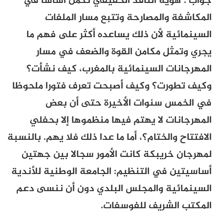
جواب : هوية الناقد الحقيقي تكمن أساسا في
المكاشفة والمصارحة وتتبع مسار الملفات
السينمائية لأن ذلك يساعده أكثر على فهم ما
يجري وتمثل مكامن القوة والضعف في مسار
المهرجانات السينمائية بالمغرب، كيف نشأت؟
وكيف تطورت؟ وكيف أصبحت تعرف فتورا ملحوظا
في الخمس سنوات الأخيرة حتى أن بعض
المهرجانات لا يهتم فيها منظموها إلا بحفلي
الافتتاح والختام؟، أما ما عدا ذلك فلا يهم. بالنسبة
لمهرجان خريبكة كانت الأمور سجالا بين جهتين
أساسيتين في التنظيم: الجامعة الوطنية للأندية
السينمائية والمجلس البلدي دون أن ننسى دعم
المكتب الشريف للفوسفات.