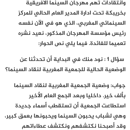
وانتقادات تهم مهرجان السينما الافريقية
بخريبكة تحت ادارة المدير العام الحالي للمركز
السينمائي المغربي، الذي هو في الآن نفسه
رئيس مؤسسة المهرجان المذكور، نعيد نشره
تعميما للفائدة. فيما يلي نص الحوار:
سؤال 1 : نود منك في البداية أن تحدثنا عن
الوضعية الحالية للجمعية المغربية لنقاد السينما؟
جواب: وضعية الجمعية المغربية لنقاد السينما
بألف خير. داخليا وبعد الجمع العام الأخير
استطاعت الجمعية أن تستقطب أسماء جديدة
وهي لشباب يحبون السينما ويحبونها بعمق كبير،
وقد أصبحنا نكتشفهم ونكتشف عطاءاتهم