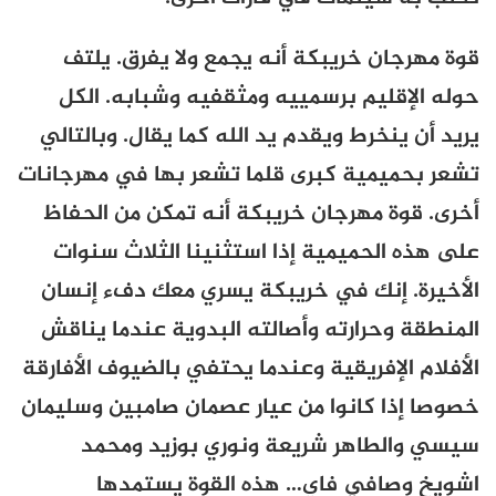
قوة مهرجان خريبكة أنه يجمع ولا يفرق. يلتف
حوله الإقليم برسمييه ومثقفيه وشبابه. الكل
يريد أن ينخرط ويقدم يد الله كما يقال. وبالتالي
تشعر بحميمية كبرى قلما تشعر بها في مهرجانات
أخرى. قوة مهرجان خريبكة أنه تمكن من الحفاظ
على هذه الحميمية إذا استثنينا الثلاث سنوات
الأخيرة. إنك في خريبكة يسري معك دفء إنسان
المنطقة وحرارته وأصالته البدوية عندما يناقش
الأفلام الإفريقية وعندما يحتفي بالضيوف الأفارقة
خصوصا إذا كانوا من عيار عصمان صامبين وسليمان
سيسي والطاهر شريعة ونوري بوزيد ومحمد
اشويخ وصافي فاي… هذه القوة يستمدها