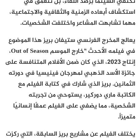
تكتفي السينما برصد اللقاء، بل تتعمق في
استكشاف أبعاده الزمنية والثقافية والاجتماعية،
مهما تشابهت المشاعر واختلفت الشخصيات.
يعالج المخرج الفرنسي ستيفان بريز هذا الموضوع
في فيلمه الأحدث “خارج الموسم
Out of Season
،
إنتاج 2023، الذي كان ضمن الأفلام المتنافسة على
جائزة الأسد الذهبي لمهرجان فينيسيا في دورته
الثمانين. بريز الذي شارك في كتابة الفيلم مع
الكاتبة ماري دوركير، يستوحي من تجربته
الشخصية، مما يضفي على الفيلم عمقًا إنسانيًا
متميزاً.
يختلف الفيلم عن مشاريع بريز السابقة، التي ركزت