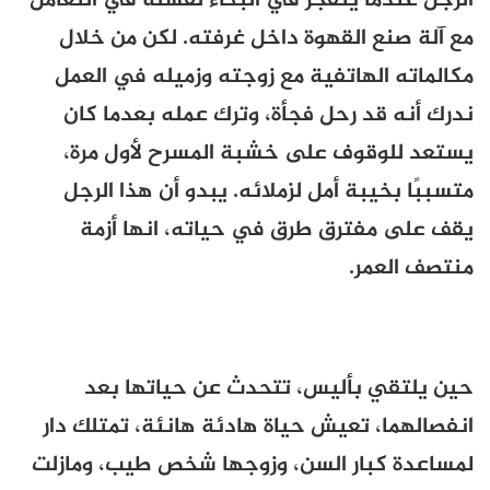
الرجل عندما ينفجر في البكاء لفشله في التعامل
مع آلة صنع القهوة داخل غرفته. لكن من خلال
مكالماته الهاتفية مع زوجته وزميله في العمل
ندرك أنه قد رحل فجأة، وترك عمله بعدما كان
يستعد للوقوف على خشبة المسرح لأول مرة،
متسببًا بخيبة أمل لزملائه. يبدو أن هذا الرجل
يقف على مفترق طرق في حياته، انها أزمة
منتصف العمر.
حين يلتقي بأليس، تتحدث عن حياتها بعد
انفصالهما، تعيش حياة هادئة هانئة، تمتلك دار
لمساعدة كبار السن، وزوجها شخص طيب، ومازلت