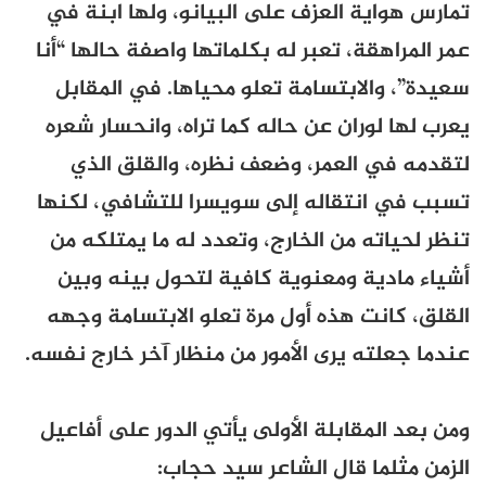
تمارس هواية العزف على البيانو، ولها ابنة في
عمر المراهقة، تعبر له بكلماتها واصفة حالها “أنا
سعيدة”، والابتسامة تعلو محياها. في المقابل
يعرب لها لوران عن حاله كما تراه، وانحسار شعره
لتقدمه في العمر، وضعف نظره، والقلق الذي
تسبب في انتقاله إلى سويسرا للتشافي، لكنها
تنظر لحياته من الخارج، وتعدد له ما يمتلكه من
أشياء مادية ومعنوية كافية لتحول بينه وبين
القلق، كانت هذه أول مرة تعلو الابتسامة وجهه
عندما جعلته يرى الأمور من منظار آخر خارج نفسه.
ومن بعد المقابلة الأولى يأتي الدور على أفاعيل
الزمن مثلما قال الشاعر سيد حجاب: