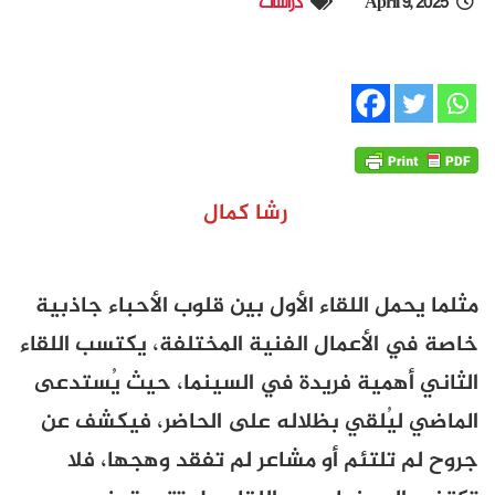
April 9, 2025
دراسات
رشا كمال
مثلما يحمل اللقاء الأول بين قلوب الأحباء جاذبية
خاصة في الأعمال الفنية المختلفة، يكتسب اللقاء
الثاني أهمية فريدة في السينما، حيث يُستدعى
الماضي ليُلقي بظلاله على الحاضر، فيكشف عن
جروح لم تلتئم أو مشاعر لم تفقد وهجها، فلا