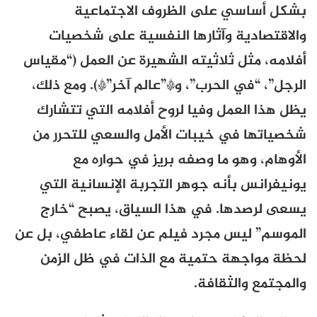
بشكل أساسي على الظروف الاجتماعية
والاقتصادية وآثارها النفسية على شخصيات
أفلامه، مثل ثلاثيته الشهيرة عن العمل (“مقياس
الرجل”
،
“في الحرب”
، و*”عالم آخر”*). ومع ذلك،
يظل هذا العمل وفيا لروح أفلامه التي تتشارك
شخصياتها في خيبات الأمل والسعي للتحرر من
الأوهام، وهو ما وصفه بريز في حواره مع
يونيفرانس بأنه جوهر التجربة الإنسانية التي
يسعى لرصدها. في هذا السياق، يصبح “خارج
الموسم” ليس مجرد فيلم عن لقاء عاطفي، بل عن
لحظة مواجهة حتمية مع الذات في ظل الزمن
والمجتمع والثقافة.