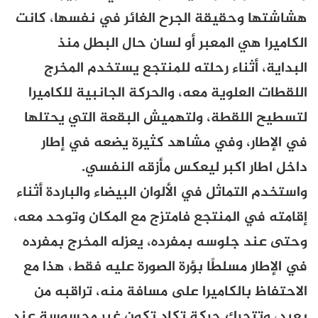
هشاشتها وحقيقة الجرح الغائر في نفسها، كانت
الكاميرا هي المعبر أو لسان حال البطل منذ
البداية، أثناء رحلته للمنتجع يستخدم المخرج
اللقطات العلوية معه، والحركة الجانبية للكاميرا
لتسطيح اللقطة، ولتهميش البقعة التي يحتلها
في الإطار، وفي مشاهد كثيرة يضعه في إطار
داخل اطار اكبر ليعكس مأزقه النفسي.
واستخدم التماثل في الألوان البيضاء والباردة أثناء
إقامته في المنتجع فامتزج مع المكان وتوحد معه،
وحتى عند جلوسه بمفرده، يعزله المخرج بمفرده
في الإطار مسلطًا بؤرة الصورة عليه فقط، هذا مع
الاحتفاظ بالكاميرا على مسافة منه، تراقبه من
بعيد، وتتحرك حركة تكاد تكون غير محسوسة عند