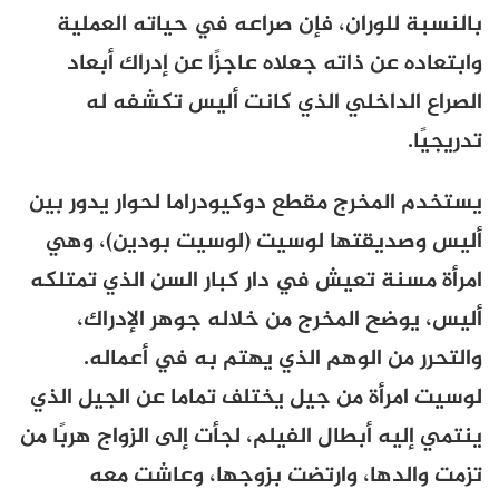
بالنسبة للوران، فإن صراعه في حياته العملية
وابتعاده عن ذاته جعلاه عاجزًا عن إدراك أبعاد
الصراع الداخلي الذي كانت أليس تكشفه له
تدريجيًا.
يستخدم المخرج مقطع دوكيودراما لحوار يدور بين
أليس وصديقتها لوسيت (لوسيت بودين)، وهي
امرأة مسنة تعيش في دار كبار السن الذي تمتلكه
أليس، يوضح المخرج من خلاله جوهر الإدراك،
والتحرر من الوهم الذي يهتم به في أعماله.
لوسيت امرأة من جيل يختلف تماما عن الجيل الذي
ينتمي إليه أبطال الفيلم، لجأت إلى الزواج هربًا من
تزمت والدها، وارتضت بزوجها، وعاشت معه