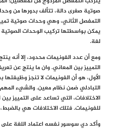
يتركب التمفصل المزدوج من تمفصلين: الم
صوتية صغرى دالة، تتألف بدورها من وحدات
التمفصل الثاني، وهي وحدات صوتية تمييزي
يمكن بواسطتها تركيب الوحدات الصوتية الد
لغة.
ومع أن عدد الفونيمات محدود، إلا أنه ينت
التمييز بين المعاني. وان ما ينتج عن تعر
الأول، هو أن الفونيمات لا تنجز وظيفتها 
التبادلي ضمن نظام معين. والشيء المهم، 
الاختلافات، التي تساعد على التمييز بين 
للفونيمات. فتلك الاختلافات هي بالضبط، 
وأكد دي سوسور نفسه اعتماد اللغة على ا