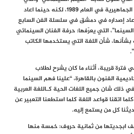
سبق وصدر في طبعته الاولى عن الثقافة الجماهيرية في العام 1989، لكنه حينما اعاد
ه عن مكتبة الاسرة في العام 1996 واعاد إصداره في دمشق في سلسلة الفن السابع
ه إلى “لغة السينما”، التي يعرّفها: حرفة الفنان السينمائي
شأنها، شأن اللغة التي يستخدمها الكاتب
.
في فترة قريبة، أثناء ما كان يشرح لطلاب
اديمية الفنون بالقاهرة، “علينا فهم السينما
 ذلك شان جميع اللغات الحية كـاللغة العربية
ما اتقنا قواعد اللغة كلما استطعنا التعبير عن
يثنا كل من يستمع إليه.
ألف ابجديتها من ثمانية حروف: خمسة منها