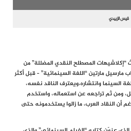
قيس الزبيدي
لث “إكلاشيهات المصطلح النقدي المضللة” من
اب مارسيل مارتين “اللغة السينمائية” – قبل أكثر
ة السينما وانتشاره،ويعترف الناقد نفسه،
ل، ومن ثم تراجعه عن استعماله، واستخدم
غم أن النقاد العرب، ما زالوا يستخدمونه حتى
، الذي عنوّن كتابه “الفيلم السينمائي” والذي