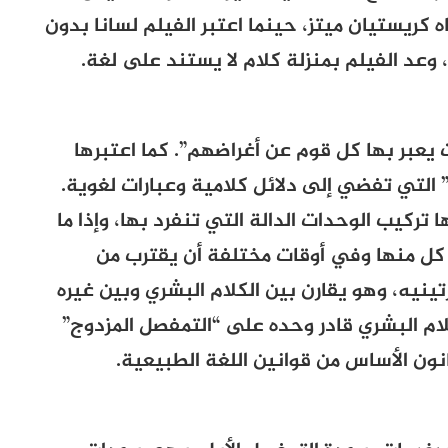
 كريستيان ميتز، حينما اعتبر الفيلم لسانا بدون
 وعد الفيلم بمنزلة كلام لا يستند على لغة.
يعبر بها كل قوم عن أغراضهم”. كما اعتبرها
 التي تفضي إلى دلائل كلامية وعبارات لغوية.
تركيب الوحدات الدالة التي تنفرد بها، وإذا ما
ل كل منها وفي أوقات مختلفة أن يقترب من
تينيه، وهو يقارن بين الكلام البشري وبين غيره
لام البشري قادر وحده على “التمفصل المزدوج”
نون الأساس من قوانين اللغة الطبيعية.