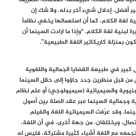
ير أفضل، إحلال شيء آخر بدله. ولا شك إن
ية لغة الكلام، كما أن استعمالها يخفي نظاماً
 لبنية لغة الكلام. “وإذا ما ارادت السينما أن
ون بمنزلة كاريكاتير اللغة الطبيعية”.
ير في طبيعة القضايا الجمالية واللغوية
 من قبل منظرين جدد جاؤوا إلى حقل السينما
بنيوية والسيميائية (سيميولوجي) أو علم نظام
ة وجمالية السينما عبر عقد الصلة بين أصول
نما. وقد عرّفت السيميائية اللغة والفيلم
تصال، ويختلفان، من جهة أخرى، في أن اللغة،
ي تجمعه مع اللغة أشياء كثيرة مشتركة، فليس له