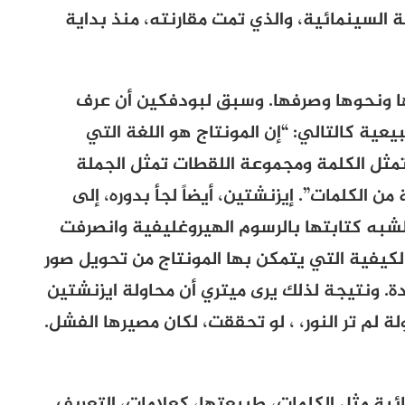
 السينمائية، والذي تمت مقارنته، منذ بداية
ها ونحوها وصرفها. وسبق لبودفكين أن عرف
عية كالتالي: “إن المونتاج هو اللغة التي
مثل الكلمة ومجموعة اللقطات تمثل الجملة
ن الكلمات”. إيزنشتين، أيضاً لجأ بدوره، إلى
، لشبه كتابتها بالرسوم الهيروغليفية وانصرفت
كيفية التي يتمكن بها المونتاج من تحويل صور
ة. ونتيجة لذلك يرى ميتري أن محاولة ايزنشتين
لم تر النور، ، لو تحققت، لكان مصيرها الفشل.
ئية مثل الكلمات، طبيعتها، كعلامات، التعريف