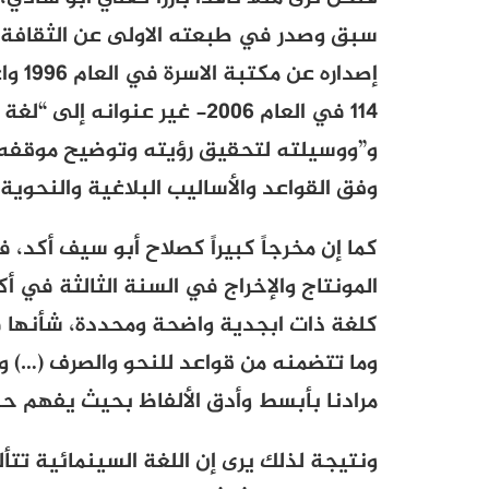
إصدار
114 في العام 2006- غير عنوان
و”ووسيلته لتحقيق رؤيته وتوضيح موقفه ب
وفق القواعد والأساليب البلاغية والنحوية”
كما إن مخرجاً كبيراً كصلاح أبو سيف أكد، 
المونتاج والإخراج في السنة الثالثة في أك
كلغة ذات ابجدية واضحة ومحددة، شأنها في
وما تتضمنه من قواعد للنحو والصرف (…) وكل
مرادنا بأبسط وأدق الألفاظ بحيث يفهم حد
ونتيجة لذلك يرى إن اللغة السينمائية تت