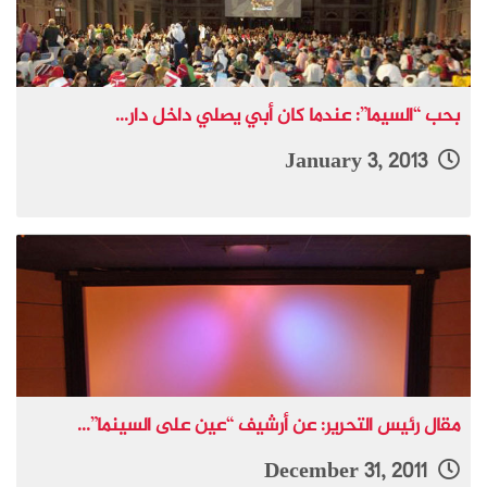
بحب “السيما”: عندما كان أبي يصلي داخل دار...
January 3, 2013
مقال رئيس التحرير: عن أرشيف “عين على السينما”...
December 31, 2011