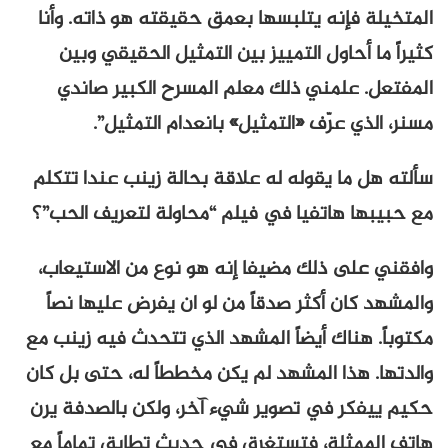
المتخيلة فإنه يتلبسها بعمق حقيقته هو ذاته. وأنا
كثيراً ما أحاول التمييز بين التمثيل الحقيقي وبين
المفتعل. علمني ذلك معلم المسرح الكبير صاندي
مسنر، الذي عرّف «التمثيل» بانعدام التمثيل”.
سألته هل ما يقوله له علاقة بحالة زينب عندا تتكلم
مع حبيبها هاتفيا في فيلم “محاولة لتعريف الحب”؟
وافقني على ذلك مضيفا إنه هو نوع من الاستيعاب،
والمشهد كان أكثر صدقاً من لو ان يفرض عليها نصاً
مكتوباً. هناك أيضاً المشهد الذي تتحدث فيه زينب مع
والدتها. هذا المشهد لم يكن مخططاً له، حتى بل كان
حكيم ييفكر في تصوير شيء آخر، ولكن بالصدفة يرن
هاتف الممثلة، فتستغرق في حديث تطابق تماماً مع