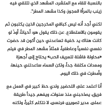
بالنسبة للقاء مع المتشرد، المشهد الذي تلتقي فيه
زينب بالمرأة العجوز، وكذا مشهد المطر”.
لكني أجد أنه ليس كباقي المخرجين الذين يكتبون ثم
يقومون بالاستطلاع. عن ذلك يقول هو: أحياناً، أودّ لو
كانت هناك يد خفية تساعدني حين أكون قد حضرت
نفسي نفسياً وعاطفياً، فمثلاً مشهد المطر في فيلم
«محاولة فاشلة لتعريف الحب» يحتاج إلى أجهزة
ومعدات مكلفة جداً، ولكن السماء ساعدتني حينها،
وأمطرت في ذلك اليوم.
أنا اعتمد على التحضير. ولدي حظ كبير في العمل مع
فريق، يصاحبني منذ سنوات، ويفهم جيداً طريقة
عملي. مدير تصويري فرنسي، لا نتكلم كثيراً، ولكنه