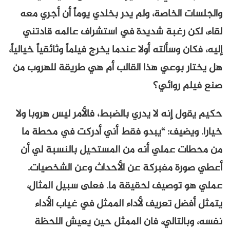
والجلسات الخاصة، ولم يدر بخلدي يوماً أن أجري معه
لقاء، لكن رغبة شديدة في استشراف عالمه قادتني
إليه، فكان وسألته أولا عندما يخرج فيلماً وثائقياً خيالياً،
هل يختار بوعي هذا القالب أم هي طريقة للهروب من
صنع فيلم روائي؟
حكيم يقول إنه لا يدري بالضبط، فالأمر ليس هروبا ولا
خيارا. ويضيف: “يبدو فقط أني أدركت في محطة ما
من محطات عملي أنه من المستحيل بالنسبة لي أن
أعطي صورة مفبركة عن الأحداث وعن الشخصيات.
عملي هو توصيف لحقيقة ما. فعلى سبيل المثال،
يتمثل أفضل تعريف لأداء الممثل في غياب الأداء
نفسه، وبالتالي، فان الممثل حين يعيش اللحظة