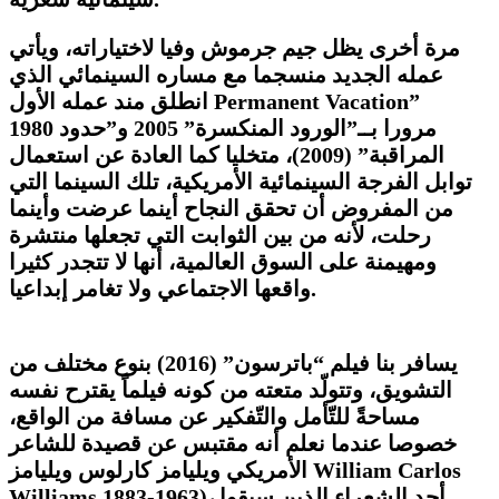
مرة أخرى يظل جيم جرموش وفيا لاختياراته، ويأتي
عمله الجديد منسجما مع مساره السينمائي الذي
Permanent Vacation”
انطلق مند عمله الأول
مرورا بــ”الورود المنكسرة” 2005 و”حدود
1980
المراقبة” (2009)، متخليا كما العادة عن استعمال
توابل الفرجة السينمائية الأمريكية، تلك السينما التي
من المفروض أن تحقق النجاح أينما عرضت وأينما
رحلت، لأنه من بين الثوابت التي تجعلها منتشرة
ومهيمنة على السوق العالمية، أنها لا تتجدر كثيرا
واقعها الاجتماعي ولا تغامر إبداعيا.
يسافر بنا فيلم “باترسون” (2016) بنوع مختلف من
التشويق، وتتولّد متعته من كونه فيلماً يقترح نفسه
مساحةً للتّأمل والتّفكير عن مسافة من الواقع،
خصوصا عندما نعلم أنه مقتبس عن قصيدة للشاعر
William Carlos
الأمريكي ويليامز كارلوس ويليامز
)، أحد الشعراء الذين سبقوا
Williams 1883-1963