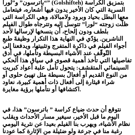
) بتمزيق الكراسة
Golshifteh
“باترسون” و”لورا” (
السرية التي كان الأخير يدون فيها أشعاره، فيتعامل
معها البطل بحياد وبرود ولامبالاة، وهي الكراسة التي
ظلّت زوجته “لورا” تتوسل إليه وتترجاه طوال الفيلم
بلطف ودون إلحاح، أن ينسخها لإرسالها لأحد
الناشرين. يؤدّي في النهاية هذا التكرار وظيفةَ طبعِ
أجواء الفيلم في ذاكرة المتفرج وتثبيتها، ويدفعنا إلى
التّوقّف عند الأشياء البسيطة وتأملها، في أدق
تفاصيلها التي تأخذ أهمية قصوى في سياق هذا ألحكي
السينمائي المتقشف: يتحول تأمل علبة أعواد كبريت
من النوع القديم أو أفعالٌ بسيطة مثل تهيئ حلوى أو
شراء قيثارة إلى أفعال ذات أهمية كبيرة، نعاود
اكتشافها أو نتأملها برؤية مغايرة.
نتوقع أن حدث ضياع كراسة ” باترسون” هذا، في
اليوم ما قبل الأخير، سيغير مسار الأحداث ويقلب
نظام الأشياء، ويهرب بنا الفيلم بعيدا عن نثرية اليومي
رغبة منا في جرعة ولو ضئيلة من الإثارة كما عودنا