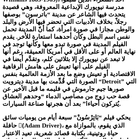
مدرسة نيويورك الإبداعية المعروفة، وهي قصيدة
يتحدث فيها الشاعر عن مدينة “باترسون” بوصفها
رجلاً، بخلاف الأدبيات التي تحضر فيها الأرض والبلد
والوطن مجازا في صورة امرأة، كما أنّ المدينة تحمل
نفس اسم البطل وكأن أحدهما استعارة للأخر. يقدم
الفيلم المدينة في صورة تبدو معها وكأنها توجد في
نهاية العالم أو على الأقل في أمريكا العميقة، رغم أنها
لا تبعد عن نيويورك إلا بثلاثين كلم، وتقدَّم أيضا في
الفيلم على أنها تعيش على هامش الرفاهية
الاقتصادية أو تعيش وضع ما بعد الأزمة العالمية بنفس
” التي
Detroit
الصورة التي قُدِّمت بها مدينة ديترويت “
صورها جيم جارموش في فليمه ما قبل الأخير عن
قصة حب زوج من مصاصي الدماء “وحدهم العشاق
يُتركون أحياءا” بعد أن هجرتها صناعة السيارات.
يحكي فيلم “بَاتِرْسُونْ” سبعة أيام من يوميات سائق
)، الذي يقوم، بالموازاة مع
Adam Driver
حافلة (َ
حياة روتينية، بكتابة قصائد شعرية، تعيد الاعتبار