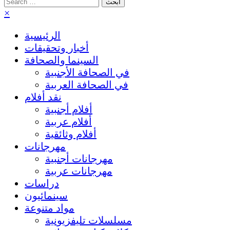
Search
for:
×
الرئيسية
أخبار وتحقيقات
السينما والصحافة
في الصحافة الأجنبية
في الصحافة العربية
نقد أفلام
أفلام أجنبية
أفلام عربية
أفلام وثائقية
مهرجانات
مهرجانات أجنبية
مهرجانات عربية
دراسات
سينمائيون
مواد متنوعة
مسلسلات تليفزيونية