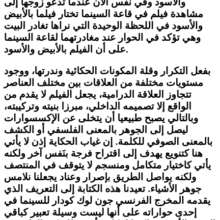
والأسود وفي نفس الآن عندما تدعو زوجها إلى
مشاهدة فيلم في قاعة السينما تختار فيلما بالأبيض
والأسود في اللحظة الوحيدة التي نراها تغادر البيت
وهي تؤكد في الحوار عند مغادرتهما لقاعة السينما
على أن الفيلم بالأبيض والأسود.
بفعل التكرار وقلة المكونات الحكائية وندرتها، ووجود
مستويات مختلفة من العلاقات بين مختلف العناصر
تتجاوز العلاقة الدرامية، يجعل الفيلم لا يقدم من
الواقع إلا تصميمه الداخلي، مبرزا بنيته وتركيبته،
وبالتالي يصبح طبيعيا أن يتخلى عن الإكسسوارات
ليصل إلى الجوهر بالمعنى الفلسفي أو الكشف
بالمعنى الصوفي للكلمة. إن غياب الحكاية إذن لا يأتي
هنا كتنويع يهدف إلى اقتراح فرجة بنَفس آخر ولكنه
يأتي كاختيار متكامل ومنسجم لا يتوقف في المنتصف
ولكنه يواصل الطريق بإصرار وعناد يجعلنا نلامس
جوهر الأشياء. تعيدنا هذه الكتابة إلى التعريف الذي
يقدمه المخرج الفرنسي جون لوك كودار للسينما في
إحدى حواراته على أنها ليست وسيلة تعبير كباقي