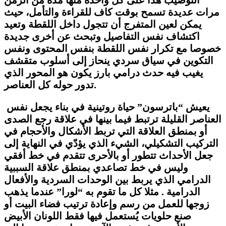
مرات عديدة تسمح بوقت كاف للقراءة والتأمل، حيث
يمكن لعين المتفرج أن تتجول داخل اللقطة وتعيد
اكتشاف نفس التفاصيل وتبحث عن أخرى جديدة
خصوصا مع تكرار نفس اللقطة بنفس المحتوى ونفس
التكوين في سياق سردي ينحاز إلى أسلوب متقشف
يغيب فيه حدث درامي بارز يكون هو المحور الذي
تدور حوله كل العناصر.
يعيش “باترسون” حياة روتينية في بناء يجعل نفس
العناصر القليلة ترتبط فيما بينها في علاقة رجع الصدى
أو بمنطق العلاقة التي تربط الأشكال والأحجام في
التركيب التشكيلي، الشيء الذي يؤدّي في النهاية إلى
جعل الأحداث تتطور أو بالأحرى تتقدم في خط أفقي
وليس في خط تصاعدي بمنطق علاقة السببية
الدرامي الذي يربط بين الوحدات السردية والأفعال
الدرامية . مثلا كل ما تقوم به “لورا” عندما يذهب
زوجها للعمل من رسم وإعادة ترتيب فضاء البيت أو
صنع حلويات يُستعمل فيها فقط اللونان الأبيض