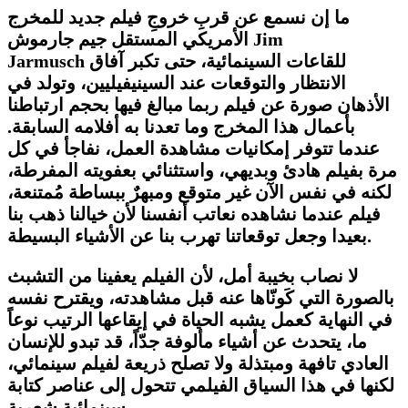
ما إن نسمع عن قربِ خروجِ فيلم جديد للمخرج
Jim
الأمريكي المستقل جيم جارموش
للقاعات السينمائية، حتى تكبر آفاق
Jarmusch
الانتظار والتوقعات عند السينيفيليين، وتولد في
الأذهان صورة عن فيلم ربما مبالغ فيها بحجم ارتباطنا
بأعمال هذا المخرج وما تعدنا به أفلامه السابقة.
عندما تتوفر إمكانيات مشاهدة العمل، نفاجأ في كل
مرة بفيلم هادئ وبديهي، واستثنائي بعفويته المفرطة،
لكنه في نفس الآن غير متوقع ومبهرٌ ببساطة مُمتنعة،
فيلم عندما نشاهده نعاتب أنفسنا لأن خيالنا ذهب بنا
بعيدا وجعل توقعاتنا تهرب بنا عن الأشياء البسيطة.
لا نصاب بخيبة أمل، لأن الفيلم يعفينا من التشبث
بالصورة التي كَونّاها عنه قبل مشاهدته، ويقترح نفسه
في النهاية كعمل يشبه الحياة في إيقاعها الرتيب نوعاً
ما، يتحدث عن أشياء مألوفة جدّاً، قد تبدو للإنسان
العادي تافهة ومبتذلة ولا تصلح ذريعة لفيلم سينمائي،
لكنها في هذا السياق الفيلمي تتحول إلى عناصر كتابة
سينمائية شعرية.