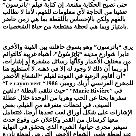
حتى تصبح الحكاية مقنعة. إن كتابة فيلم “باترسون”
تعفينا من الحاجة لأي معلومات للفهم، لأننا لا نطالب
بالفهم ولكن بالإحساس باللقطة بما هي زمن حاضر
بامتياز وبما هي لحظة مقتطعة من حياة الشخصيات.
يرى “باترسون”
وهو يسوق حافلته بين الفينة والأخرى
عابرا شوارع مدينة “بَاتِرْسُونْ”، أشياء غريبة كالتوائم
من مختلف الأعمار وكأنّها رسائل مشفرة أو إشارات،
أو ربما أن ذلك لا وجود له إلا في ذهنه. لا أستطيع هنا
أن أقاوم الرغبة في العودة لفيلم “الشعاع الأخضر”
للمخرج الفرنسي أريك رومير،
Le rayon vert “1986
“
” في
Marie Rivière
حيث تتلقى البطلة “دلفين” “
سفرها بحثا عن الحب وهربا من الوحدة خلال عطلة
الصيف، في لحظات متفرقة من الفيلم، بعض
الإشارات على شكل أوراق لعب تجدها أرضا، فتتعامل
معها كرسائل من القدر وكإعلان عن وقوع حدث
سيغير مجرى حياتها، الشيء الذي يتحقق في النهاية
عند لحظة ظهور الشعاع الأخضر التي هي لحظة نادرة