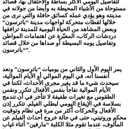
لتفاصيل اليومي الأكثر بساطة والاحتفال بها، قصائد
مستوحاة من الأشياء المحيطة به وأيضا من جولانه في
مدينته وهو يؤدي عمله كسائق حافلة والتي نرى من
خلالها لقطات متحركة لواجهات مدينة “باترسون”
وبعض المشاهد من الحياة اليومية للمدينة ترافقها
دردشات الركاب، المعبّرة عن اهتمامات المواطن
وتفاصيل يومه البسيطة أو صداها من خلال قصائد
“باترسون”.
يمر اليوم الأول والثاني من يوميات “باترسون” ونعد
أنفسنا أنه، في اليوم الموالي أو الأيام الموالية،
سيحدث شيء ما قد يغير مجرى الأحداث، لكننا في
الأيام الموالية نفاجأ بنفس الأفعال تتكرر ونفس
الطقوس مع تغيرات طفيفة لا تتأخر في أن تندمج
بسلاسة في الإيقاع اليومي لبطلي الفيلم. تتكرر إذن
الأفعال والحركات أكثر من مرة في نظام وتوقيت
محكم وروتيني، حتى في حالة خروج أحداث الفيلم عن
المألوف، عندما تقوم مثلا الكلبة “مارفين” أثناء غياب