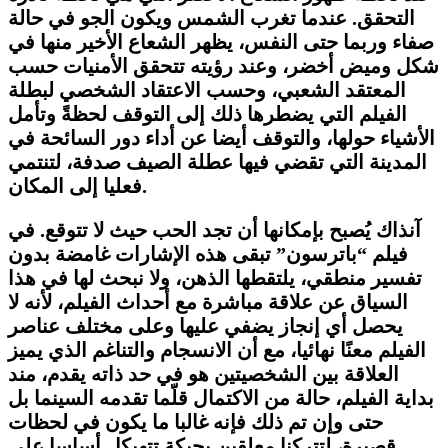
التحقق. عندما تغرب الشمس ويكون الجو في حالة
صفاء وربما حتى النفس، يظهر الشعاع الأخير منها في
شكل وميض أخضر، وعند رؤيته تتحقق الأمنيات حسب
المعتقد الشعبي، وحسب الاعتقاد الشخصي لبطلة
الفيلم التي يضطرها ذلك إلى التوقف لحظةً وتأمل
الأشياء حولها، والتوقف أيضا عن أداء دور السائحة في
المدينة التي تقضي فيها عطلة الصيف صدفة، لتنتمي
فعليا إلى المكان.
آنذاك يُصبح بإمكانها أن تجد الحب حيث لا تتوقع. في
فيلم “باترسون” تبقى هذه الإشارات غامضة بدون
تفسير منطقي، يلتقطها الذهن، ولا نبحث لها في هذا
السياق عن علاقة مباشرة مع أحداث الفيلم، لأنه لا
يحصل أي إنجاز يضفي عليها وعلى مختلف عناصر
الفيلم معنًا نهائيا، مع أن الانسجام والتناغم الذي يميز
العلاقة بين الشخصيتين هو في حد ذاته يقدم، مند
بداية الفيلم، حالة من الاكتمال قلّما تقدمه السينما بل
حتى وإن تم ذلك فإنه غالبا ما يكون في لحظات
قصيرة، لتتركنا معلقين بحبكة تتهيكل أساسا على