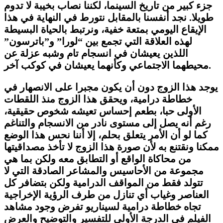
جزء كبير من تاريخ السينما، لكننا نصاب بخيبة لا تدوم
طويلا. نجد أنفسنا بالمقابل نتورط في النهاية في هذا
الإيقاع اليومي بمتعة خفية، ونرتبط بالحياة البسيطة
لهذه العلاقة التي تجمع بين “لورا” و”باترسون”
اللذين يعيشان في انسجام تام وشبه عزلة عن
محيطهما الاجتماعي وكأنهما يعيشان في كوكب آخر.
يوجد هذا الزوج دون أن يكون مجبرا على الانصهار في
خطاطة درامية، ويحقق هذا الزوج منذ اللقطات
الأولى حبا، بطعم إحساس تعيشه شخوص حقيقية،
رغم أنه يصل إلى مستوى نادر من الانسجام والتناغم
كما لو أن الأمر يتعلق بحلم، إلا أننا نحس هذا الوضع
ممكنا ونقتنع به لأن صورة هذا الزوج لا تأخذ مصداقيتها
من محاكاة الواقع أو التطابق معه ولكن بما هي
مجموعة من الأحاسيس والمشاعر الصادقة التي لا
تتولد فقط من المواقف الدرامية ولكن بتضافر كل
العناصر وغياب أي تنازل من طرف الرؤية الإخراجية
تجاه خطاطة درامية لسيناريو تفرض وجود مشاهد
الفيلم في الدرجة الأولى للتفسير والتوضيح والعرض