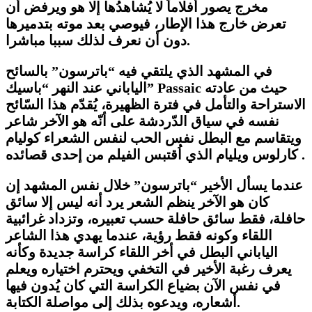
مخرج يصور أفلاماً لا يُشاهدُها إلا هو ويرفض أن
تعرض خارج هذا الإطار، فيوصي بعد موته بتدميرها
دون أن نعرف لذلك سببا مباشرا.
في المشهد الذي يلتقي فيه “باترسون” بالسائح
حيث من عادته
Passaic
الياباني عند النهر “باسيك”
الاستراحة والتأمل في فترة الظهيرة، يُقدّم هذا السّائح
نفسه في سياق الدّردشة على أنّه هو الآخر شاعر
ويتقاسم مع البطل نفس الحب لنفس الشعراء كوليام
كارلوس ويليام الذي اُقتبس الفيلم من إحدى قصائده .
عندما يسأل الأخير “باترسون” خلال نفس المشهد إن
كان هو الآخر ينظم الشعر يرد أنه ليس إلا سائق
حافلة، فقط سائق حافلة حسب تعبيره، وتزداد غرائبية
اللقاء وكونه فقط رؤية، عندما يهدي هذا الشاعر
الياباني البطل في أخر اللقاء كراسة جديدة وكأنه
يعرف رغبة الأخير في التخفي ويحترم اختياره ويعلم
في نفس الآن بضياع الكراسة التي كان يُدون فيها
أشعاره، ويدعوه بذلك إلى مواصلة الكتابة.