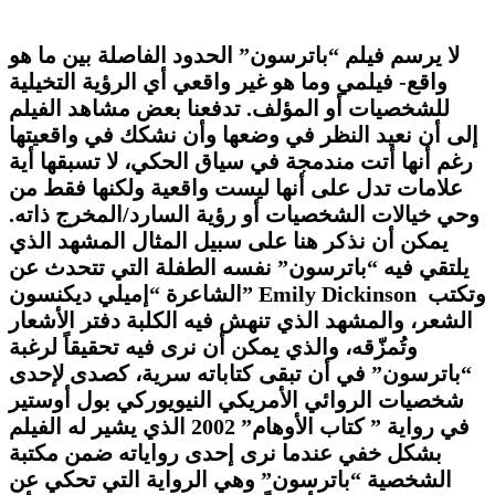
لا يرسم فيلم “باترسون” الحدود الفاصلة بين ما هو
واقع- فيلمي وما هو غير واقعي أي الرؤية التخيلية
للشخصيات أو المؤلف. تدفعنا بعض مشاهد الفيلم
إلى أن نعيد النظر في وضعها وأن نشكك في واقعيتها
رغم أنها أتت مندمجة في سياق الحكي، لا تسبقها أية
علامات تدل على أنها ليست واقعية ولكنها فقط من
وحي خيالات الشخصيات أو رؤية السارد/المخرج ذاته.
يمكن أن نذكر هنا على سبيل المثال المشهد الذي
يلتقي فيه “باترسون” نفسه الطفلة التي تتحدث عن
وتكتب
Emily Dickinson
الشاعرة “إميلي ديكنسون”
الشعر، والمشهد الذي تنهش فيه الكلبة دفتر الأشعار
وتُمزّقه، والذي يمكن أن نرى فيه تحقيقاً لرغبة
“باترسون” في أن تبقى كتاباته سرية، كصدى لإحدى
شخصيات الروائي الأمريكي النيويوركي بول أوستير
في رواية ” كتاب الأوهام” 2002 الذي يشير له الفيلم
بشكل خفي عندما نرى إحدى رواياته ضمن مكتبة
الشخصية “باترسون” وهي الرواية التي تحكي عن