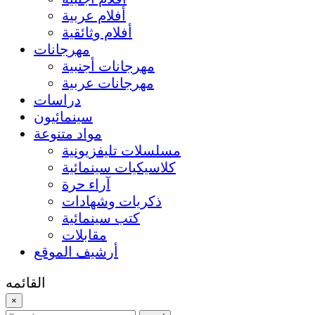
أفلام عربية
أفلام وثائقية
مهرجانات
مهرجانات أجنبية
مهرجانات عربية
دراسات
سينمائيون
مواد متنوعة
مسلسلات تليفزيونية
كلاسيكيات سينمائية
آراء حرة
ذكريات وشهادات
كتب سينمائية
مقابلات
أرشيف الموقع
القائمه
×