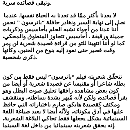
وتبقى قصائده سرية.
لا يعدنا بأكثر ممّا قد تعدنا به الحياة نفسها. عندما
نصل إلى نهاية السير ونغادر حافلة “باترسون ” نحس
أننا عدنا من أجواء تشبه الحلم بأحاسيس وذكريات
جميلة ورقيقة ، أحاسيس تتجاوز المنطوق والمحكي،
كما لو أننا انتهينا للتو من قراءة قصيدة شعرية لن يمر
وقت قصير حتى نعود إليه بنوع من الحنين، وكأنها
ذكرى شخصية.
تتحقّق شعريته فيلم “باترسون” ليس فقط من كون
بطله شاعرا أو مقتبسا عن قصيدة شعرية أو أيضا من
كون بعض مشاهده رافقها تعليق صوت البطل وهو
يقرأ قصائده، ولكن لأنه مُبهر بشدة بساطته، ومتقشف
ومكثف كقصيدة هايكو، صارم باختياراته التي حافظ
عليها في أدق مكوناته، ولأنّه أيضا لا يعيد صياغة اللغة
السينمائية بشكل يجعلها فقط تحاكي البلاغة الشعرية،
إنه يحقق شعريته سينمائيا من داخل لغة السينما.