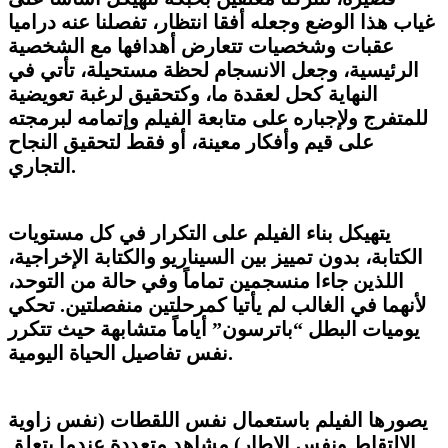
غياب هذا الوضع وجعله أفقا انتظار، تفصلنا عنه دراميا
عقبات وشخصيات تتعارض أهدافها مع الشخصية
الرئيسية، وجعل الانسجام لحظة مستحيلة، تأتي في
النهاية كحل لعقدة ما، وكتحقيق لرغبة تعويضية
للمتفرج ولإجباره على متابعة الفيلم وإتمامه لبرمجته
على قيم وأفكار معينة، أو فقط لتحقيق النجاح
التجاري.
يتهيكل بناء الفيلم على التكرار في كل مستويات
الكتابة، بدون تمييز بين السيناريو والكتابة الإخراجية،
اللذين جاءا منسجمين تماماً وفي حالة من التوحد،
لأنهما في الغالب لم يأتيا كمرحلتين منفصلتين. تحكي
يوميات البطل “باترسون” أياماً متشابهة حيث تتكرر
نفس تفاصيل الحياة اليومية.
يصورها الفيلم باستعمال نفس اللقطات (نفس زاوية
الالتقاط ونفس الإطار) مشاهد متعددة عندما يتعلق