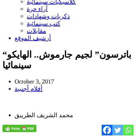
كلاسيكيات سينمائية
آراء حرة
ذكريات وشهادات
كتب سينمائية
مقابلات
أرشيف الموقع
“باترسون” لجيم جارموش.. الهايكو
سينمائيا
October 3, 2017
أفلام أجنبية
محمد الشريف الطريبق