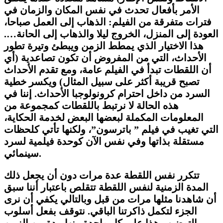
الأمر بأفعال تحدث في نفس المكان والزمان في
فترات متفرقة من الفيلم: الذهاب إلى العمل صباحا،
العودة إلى المنزل، الخروج ليلا والذهاب إلى الحانة….
هذا الاختيار الذي يمطط الزمن ويبطئ وتيرة تطور
الأحداث، التي من المفروض أن تكون تصاعدية (أي
أن اللقطات تبدأ في الفيلم عامة، ومع تقدم الأحداث
تصبح قريبة أكثر على سبيل المثال) ويكسر خطية
السرد من داخل احترام كرونولوجبا الأحداث. إننا في
هذه الحالة لا نرتبط باللقطات كمجموعة من
المعلومات المكملة لبعضها البعض لخدمة الحكاية،
التي تغيب في فيلم ” باترسون”، ولكنها تأتي كلحظات
مستقلة بذاتها وفي نفس الآن كوحدة فيلمية لسرد
سينمائي.
تتكرر نفس اللقطة عدة مرات دون أن يجعل ذلك
المدة الزمنية لنفس اللقطة تتقلص باعتبار أننا سبق
أن شاهدنا مثلها مرات من قبل وبالتالي يكفي أن نرى
الجزء لتكمل ذاكرتنا الباقي. نتوقف بفعل أسلوب
التوضيب هذا على كل واحدة منها مدة من الزمن