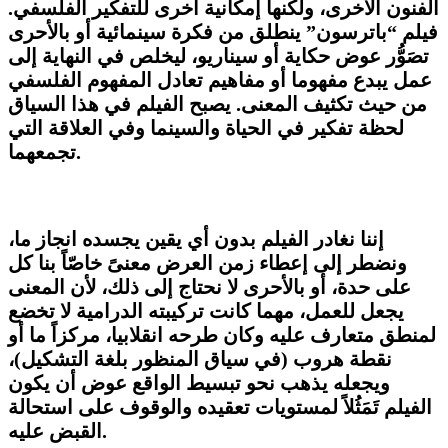
الفنون الأخرى، ولكنها إمكانية أخرى للتفكير الفلسفي.
فيلم “باترسون” ينطلق من فكرة سينمائية أو بالأحرى
تصَوُّر عوض حكاية أو سيناريو، ليخلص في النهاية إلى
عمل يبدع مفهوما أو مفاهيم تعادل المفهوم الفلسفي
من حيث تكثيف المعنى. يصبح الفيلم في هذا السياق
لحظة تفكير في الحياة والسينما وفي العلاقة التي
تجمعهما.
إننا نغادر الفيلم بدون أي يقين يجسده انجاز ما،
ونضطر إلى إعطاء زمن العرض معنىً خاصّاً بنا كل
على حدة، أو بالأحرى لا نحتاج إلى ذلك، لأن المعنى
يجعل للعمل، مهما كانت تركيبته الدرامية لا تخضع
لمنطق متعارف عليه وكان طرحه انقلابيا، مركزاً ما أو
نقطة هروب (في سياق المنظور بلغة التشكيل)،
ويجعله يذهب نحو تبسيط الواقع عوض أن يكون
الفيلم تَمَثُلاً لمستويات تعقيده والوقوف على استحالة
القبض عليه.