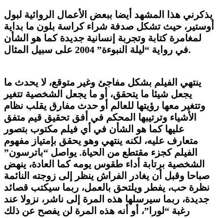
يذكرني هذا المشهد أيضا ببعض الأعمال الروائية لبول
أوستير، حيث تشكل صدفة شراء كراسة بلون ما بداية
لمغامرة كتابة وتجربة إنسانية جديدة كما هو الشأن
في رواية “ليلة النبوءة” 2004 على سبيل المثال.
ينتهي الفيلم بشكل مفاجئ وغير متوقع، لا يحدث ما
يجعل شيئا ما يتحقق، أو ما يجعل الشخصية تتغير
وتتغير معها رؤيتها للعالم أو حدث مفارق يقلب نظام
الأشياء وترتيبها المحكم في أفق تحقيق قيم متفق
عليها كما هو الشأن في أي فيلم مكتوب بتصور
متعارف عليه، لكنه ينتهي وهو يحقق بإمتياز مفهوم
الفيلم كجزء مقتطع من الحياة. يواصل “باترسون”
الشخصية برتابة أداء طقوس يومه كما العادة، ينهض
صباحا وقبل أن يغادر الفراش ينظر إلى زوجته النائمة
نظرة حب، يفطر ويلتحق بالعمل، ربما سيكتب قصائد
جديدة، ربما سيرسلها هذه المرة إلى ناشر، نزولا عند
رغبة “لورا”، أو أنه هذه المرة لن يفصح عن ذلك