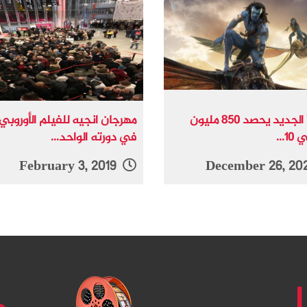
“أفاتار” الجديد يحصد 850 مليون
مهرجان انجيه للفيلم الأوروبي 
1...
في دورته الواحد...
February 3, 2019