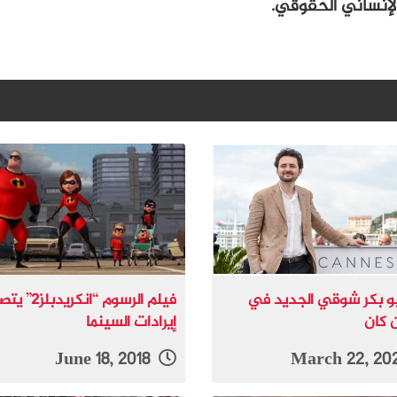
 الإنساني الحقوقي.
بو بكر شوقي الجديد في
فيلم الرسوم “انكريدبل
 كان
إيرادات السينما
June 18, 2018