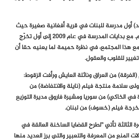
) أول مدرسة للبنات في قرية أفغانية صغيرة حيث
لم يحدث من قبل أن سمح الآباء بتعليم بناتهم. مع بدايات المدرسة في عام 2009 إلى أول تخرّج
مخرجة نفسها مع هذا المجتمع، في نظرة حميمة لما يعنيه حقا أن
تغيير للقلوب والعقول.
لفرقة) من العراق ونائلة العايش ورأفت الزقوط:
ولى سلامة منتجة فيلم (نايلة والانتفاضة) من
 في الخاكي) من سوريا ومشيرة فاروق مديرة التوزيع
رجة فيلم (خسوف) من لبنان.
الثالثة تأتي ”لطرح القضايا الساخنة العالقة في
ات المنع من المعرفة والتعبير والتي برز العديد منها