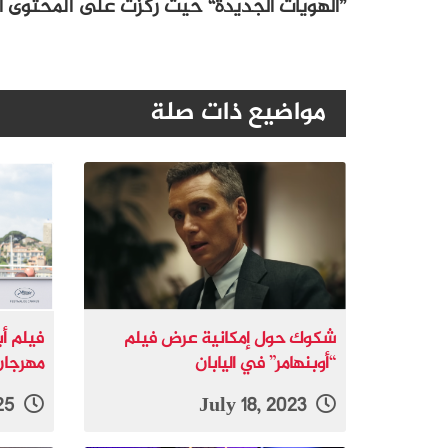
”الهُويّات الجديدة“ حيث ركّزت على المحتوى
مواضيع ذات صلة
شكوك حول إمكانية عرض فيلم
فيلم أ
“أوبنهامر” في اليابان
مهرجان
March 22, 2025
July 18, 2023