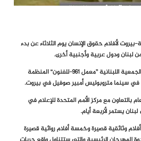
-بيروت لأفلام حقوق الإنسان يوم الثلاثاء عن بدء
وجاء هذا الإعلان خلال مؤتمر صحفي عقدته الجمعية اللبنانية ”معمل 961-للفنون“ المنظمة
 في سينما متروبوليس أمبير صوفيل في بيروت.
ام بالتعاون مع مركز الأمم المتحدة للإعلام في
نان يستمر لأربعة أيام.
أفلام وثائقية قصيرة وخمسة أفلام روائية قصيرة
 المهرجان الرئيسية والتي ستتناول واقع حريات