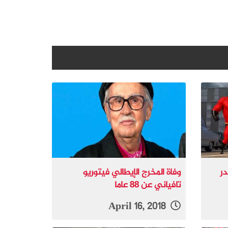
ز2” يتصدر
وفاة المخرج الإيطالي فيتوريو
تافياني عن 88 عاما
April 16, 2018