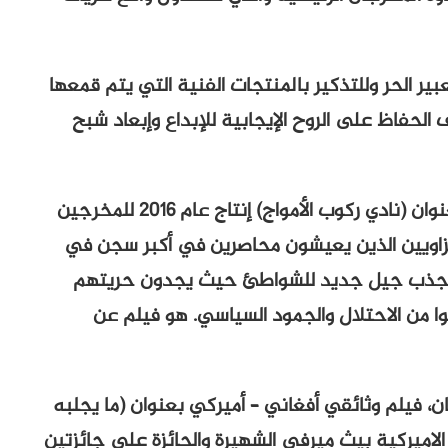
عبير الحر وللتذكير بالمنتجات الفنية التي يتم قمعها
لحفاظ على الروح الإيجابية للإبداع وإبعاد شبح
ويفتتح المهرجان بفيلم فلسطيني ألماني بعنوان (نادي ركوب الأمواج) إنتاج عام 2016 للمخرجين
غزاويين الذين يعيشون محاصرين في أكبر سجن في
 وينجذب جيل جديد للشواطئ حيث يجدون حريتهم
وا من الاحتلال والجمود السياسي. هو فيلم عن
، فيلم وثائقي أفغاني – أميركي بعنوان (ما يجلبه
 والمؤلفة الاميركية بيث ميرفي الشهيرة والحائزة على جائزتين