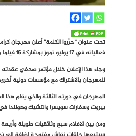
تحت عنوان ”حرّروا الكلمة“ أعلن مهرجان كرامة
فعالياته في 17 يوليو تموز بمشاركة 16 فيلما من لبنان ودول عربية وأجنبية أخرى.
للمهرجان بالاشتراك مع مؤسسات دولية أخرى
المهرجان في دورته الثالثة والذي يقام هذا الع
بيروت وسفارات سويسرا والتشيك وهولندا في لب
ومن بين الافلام سبع وثائقيات طويلة وأربعة 
سيتبعها حلقات نقاش مفتوحة إضافة إلى ندوة