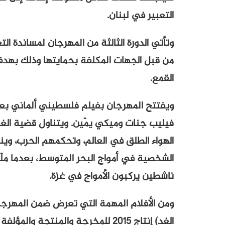
التعبير في لبنان.
وتأتي الدورة الثالثة من المهرجان لمساندة الت
من قبل الجهات المكلفة بحمايتها وذلك بهدف ا
القمع.
فيليب جنات وميكي يمّين. ويتناول قضية ال
الهواء الطلق في العالم، وتحكمهم الحرب،
الشخصية في أمواج البحر المتوسط، بعدما ملّ
ناشطين يركبون الأمواج في غزة.
ومن الأفلام المهمة التي تعرض ضمن المهرجان
الغد) إنتاج 2015 للمخرجة والمنتجة