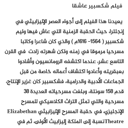
فيلم شكسبير عاشقا
يعيدنا هذا الفيلم إلى أجواء العصر الإليزابيثي في
إنجلترا، حيث الحقبة الزمنية التي عاش فيها وليم
شكسبير ( 1564- 1616م ) والذي كان شاعرا وكاتبا
مسرحيا مرموقا في زمنه ولكن شهرته زادت في القرن
التاسع عشر، عندما اكتشفه الرومانسيون وأشادوا
بعبقريته وأعادوا اكتشاف أعماله خاصة من قبل
الجماعات الأدبية والدرامية، فشكسبير كان غزير الإنتاج،
قدم 158 سونتة، وبلغت مسرحياته العديدة 38
مسرحية والتي تمثل التراث الكلاسيكي للمسرح
الإنجليزي، في حقبة المسرح الإليزابيثي Elizabethan
Theatreنسبة إلى الملكة إليزابيث الأولى، ثم في