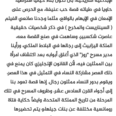
الإبداعية التاريخية، بأن تكون بناء خياليا افتراضيا،
حاويا في طياته قصة حب عنيفة، مع الحرص على
الإمعان في الإيهام بالواقع، مثلما وجدنا صانعي الفيلم
( السيناريست والمخرج ) في ذكر شخصيات حقيقية
عاصرت شكسبير، وساهمت في صنع القصة معه،
الملكة اليزابيث إلى رجالها في البلاط الملكي، ورأينا
مدير مسرح “روز” الذي أغلق أبوابه بعد اكتشاف امرأة
بين الممثلين فيه، لأن القانون الإنجليزي كان يمنع في
ذلك العصر مشاركة النساء في التمثيل في هذا العصر،
ويقوم بدور النساء ممثلون رجال. إنها قصة تعود بنا
إلى أجواء القرن السادس عشر، وظروف المسرح في تلك
المرحلة من تاريخ المملكة المتحدة، وايضاً حكاية فتاة
رومانسية مختلفة عن بنات جيلها،و يتم تحضيرها