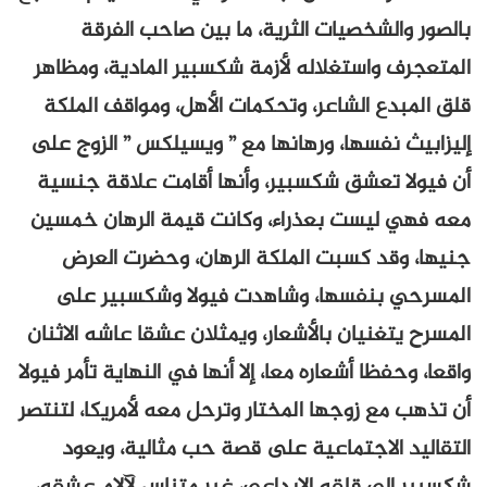
بالصور والشخصيات الثرية، ما بين صاحب الفرقة
المتعجرف واستغلاله لأزمة شكسبير المادية، ومظاهر
قلق المبدع الشاعر، وتحكمات الأهل، ومواقف الملكة
إليزابيث نفسها، ورهانها مع ” ويسيلكس ” الزوج على
أن فيولا تعشق شكسبير، وأنها أقامت علاقة جنسية
معه فهي ليست بعذراء، وكانت قيمة الرهان خمسين
جنيها، وقد كسبت الملكة الرهان، وحضرت العرض
المسرحي بنفسها، وشاهدت فيولا وشكسبير على
المسرح يتغنيان بالأشعار، ويمثلان عشقا عاشه الاثنان
واقعا، وحفظا أشعاره معا، إلا أنها في النهاية تأمر فيولا
أن تذهب مع زوجها المختار وترحل معه لأمريكا، لتنتصر
التقاليد الاجتماعية على قصة حب مثالية، ويعود