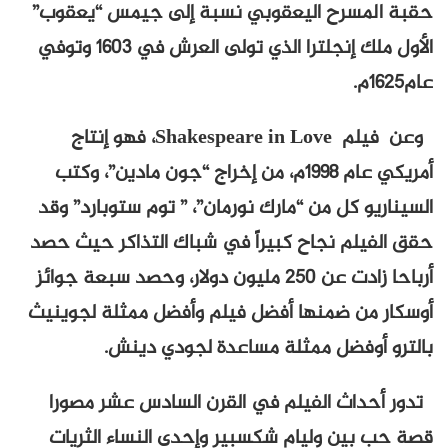
حقبة المسرح اليعقوبي نسبة إلى جيمس “يعقوب”
الأول ملك إنجلترا الذي تولى العرش في 1603 وتوفي
عام1625م.
وعن فيلم Shakespeare in Love، فهو إنتاج
أمريكي عام 1998م، من إخراج “جون مادين”، وكتب
السيناريو كل من “مارك نورمان”، ” توم ستوبارد” وقد
حقق الفيلم نجاح كبيراً في شباك التذاكر حيث حصد
أرباحا زادت عن 250 مليون دولار، وحصد سبعة جوائز
أوسكار من ضمنها أفضل فيلم وأفضل ممثلة لجوينيث
بالترو أوفضل ممثلة مساعدة لجودي دينش.
تدور أحداث الفيلم في القرن السادس عشر مصورا
قصة حب بين وليام شكسبير وإحدى النساء الثريات