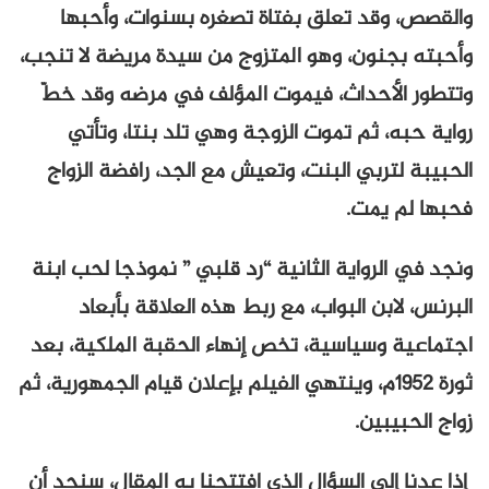
والقصص، وقد تعلق بفتاة تصغره بسنوات، وأحبها
وأحبته بجنون، وهو المتزوج من سيدة مريضة لا تنجب،
وتتطور الأحداث، فيموت المؤلف في مرضه وقد خطّ
رواية حبه، ثم تموت الزوجة وهي تلد بنتا، وتأتي
الحبيبة لتربي البنت، وتعيش مع الجد، رافضة الزواج
فحبها لم يمت.
ونجد في الرواية الثانية “رد قلبي ” نموذجا لحب ابنة
البرنس، لابن البواب، مع ربط هذه العلاقة بأبعاد
اجتماعية وسياسية، تخص إنهاء الحقبة الملكية، بعد
ثورة 1952م، وينتهي الفيلم بإعلان قيام الجمهورية، ثم
زواج الحبيبين.
إذا عدنا إلى السؤال الذي افتتحنا به المقال، سنجد أن