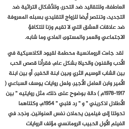
العاطفة، وللتقاليد ضد التحرر، وللأشكال التراثية ضد
التجديد، وتنتصر أيضا للزواج التقليدي بسبله المعروفة
ضد علاقات العشق التي لا تقيم وزنا للتكافؤ
الاجتماعي والعمر والمستوى المادي وما شابه.
لقد جاءت الرومانسية محطمة لقيود الكلاسيكية في
الأدب والفنون والحياة بشكل عام، فقرأنا قصص الحب
بين الشاب الوسيم الثري وبين ابنة الخفير، أو بين ابنة
الأمير وابن العامل الأجير، ولعل روايات يوسف السباعي (
1917-1978م ) دالة بوضوح على ذلك، مثل روايتيه ” بين
الأطلال اذكريني ” و ” رد قلبي ” 1954م، وكلتاهما
تحولتا إلى فيلمين يحملان نفس العنوانين. ونجد في
الفيلم الأول الحبيب الرومانسي مؤلف الروايات