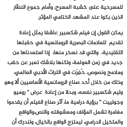
للمسرحية على خشبة المسرح، وأمام جموع النظّار
الذين بكوا عند المشهد الختامي المؤثر.
يمكن القول إن فيلم شكسبير عاشقا يمثل إعادة
تقديم للعلامات البصرية الرومانسية في حقبتها
التقليدية، والتي قد نسخر منها، إذا استعدناها من
جديد في زمن العولمة، ولكنها بلاشك تعبر عن حقب
وملامح ونصوص، حُفِرَت في التراث الأدبي العالمي،
وذلك من خلال أحد صناع الرومانسية الأساسيين ألا وهو
وليم شكسبير نفسه، وبدلا من إعادة عرض ” روميو
وجولييت ” برؤية درامية ما، آثر صناع الفيلم أن يقدموا
مغامرة تشمل المؤلف ومعشوقته والنص،والواقع
والمتخيل الدرامي، ليمتزج الواقع بالخيال، ولندرك أن