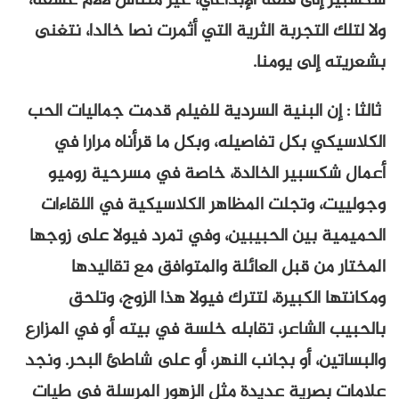
شكسبير إلى قلقه الإبداعي، غير متناس لآلام عشقه،
ولا لتلك التجربة الثرية التي أثمرت نصا خالدا، نتغنى
بشعريته إلى يومنا.
ثالثا : إن البنية السردية للفيلم قدمت جماليات الحب
الكلاسيكي بكل تفاصيله، وبكل ما قرأناه مرارا في
أعمال شكسبير الخالدة، خاصة في مسرحية روميو
وجولييت، وتجلت المظاهر الكلاسيكية في اللقاءات
الحميمية بين الحبيبين، وفي تمرد فيولا على زوجها
المختار من قبل العائلة والمتوافق مع تقاليدها
ومكانتها الكبيرة، لتترك فيولا هذا الزوج، وتلحق
بالحبيب الشاعر، تقابله خلسة في بيته أو في المزارع
والبساتين، أو بجانب النهر، أو على شاطئ البحر. ونجد
علامات بصرية عديدة مثل الزهور المرسلة في طيات