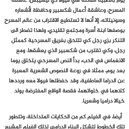
يوم بالصبية الفاتنة هي فيولا دي ليسيبس، عاشقة
المسرح، وعاشقة أعمال شكسبير وحافظة لأشعاره
وسونيتاته، إلا أنها لا تستطيع الاقتراب من عالم المسرح
بوصفها ابنة أسرة ومجتمع تقليدي، ولهذا تضطر الى
التنكر بزي رجل كي تلتحق بفريق المسرحية كممثل
رجل، وكي تقترب من شكسبير الذي يعشقها. ومع
الانغماس في الحب، بدأ النص المسرحي يتخلق يوما
بعد يوم، ممثلا في روعة النصوص الشعرية المعبرة
عن الدراما العاطفية، وقد حفظتها فيولا معه ورددها
كلاهما في خلواتهما، فقصة الواقع المفترضة يولد
خيالا دراميا وشعريا.
أيضا، في الفيلم كم من الحكايات المتداخلة، وتتطور
تلك الخطوط لتشكل البناء الدرامي لذلك الفيلم المشبع