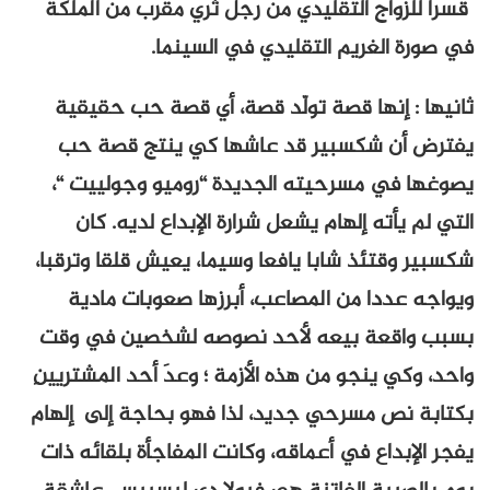
قسرا للزواج التقليدي من رجل ثري مقرب من الملكة
في صورة الغريم التقليدي في السينما.
ثانيها : إنها قصة تولّد قصة، أي قصة حب حقيقية
يفترض أن شكسبير قد عاشها كي ينتج قصة حب
يصوغها في مسرحيته الجديدة “روميو وجولييت “،
التي لم يأته إلهام يشعل شرارة الإبداع لديه. كان
شكسبير وقتئذ شابا يافعا وسيما، يعيش قلقا وترقبا،
ويواجه عددا من المصاعب، أبرزها صعوبات مادية
بسبب واقعة بيعه لأحد نصوصه لشخصين في وقت
واحد، وكي ينجو من هذه الأزمة ؛ وعدَ أحد المشتريينِ
بكتابة نص مسرحي جديد، لذا فهو بحاجة إلى إلهام
يفجر الإبداع في أعماقه، وكانت المفاجأة بلقائه ذات