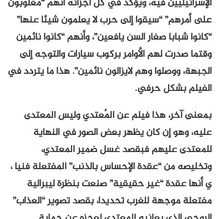
الإسرائيليين فيه، ويؤكد في كل أجزائه أنهم “مغلوبون
على أمرهم” “سيقوا إلى حرب لا يعلمون شيئا عنها”
“كانوا شبابا صغار السن يافعين”، وأنهم “كانوا نائمين
وقتما صدرت لهم الأوامر بركوب سيارات والتوجه إلى
الجبهة، ووصلوا وهم لايزالون نائمين”. هذا ما يتردد في
الفيلم بشكل حرفي.
بمعنى آخر، هذا فيلم عن المٌعتدي وليس المعتدى
عليه، وهو إن كان يظهر بعض الصور في النهاية
للمعتدى عليهم فبقصد غسل ضمير المعتدي،
وتخليصه من “عقدة الإحساس بالذنب” المفتعلة فنيا ،
ي أنها عقدة “غير حقيقية” صنعت بنظرة ليبرالية
مفتعلة موجهة للغرب تحديدا، بقصد تصوير “العذاب”
الروحي الذي يعانيه المعتدي لعجزه عن حماية