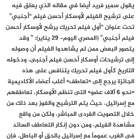
يقول سمير فريد أيضا في مقاله الذي يعلق فيه
على ترشيح الفيلم لأوسكار أحسن فيلم “أجنبي”
تحت عنوان “أول فيلم تحريك يرشح لأوسكار أحسن
فيلم أجنبي” (المصري اليوم- 29 يناير): ”
وقد
يتصور البعض ممن لم يشاهدوا الفيلم أن وصوله
إلى ترشيحات أوسكار أحسن فيلم أجنبى، ودخوله
التاريخ كأول فيلم تحريك يتنافس على هذه
الجائزة يرجع إلى «تعاطف» أغلب أعضاء الأكاديمية
«نحو ٦ آلاف عضو» التى تنظم الأوسكار، تعاطفهم
مع إسرائيل، حيث يتم الترشيح والفوز بعد ذلك من
خلال التصويت الفردى المباشر، ولكن من واقع
مشاهدة الفيلم، ومن دون إنكار التعاطف السائد
فى الغرب عموماً مع إسرائيل بالحق أو الباطل، فإن