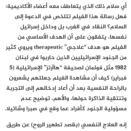
أي سلام ذلك الذي يتعاطف معه أعضاء الأكاديمية:
ف
هل
رسالة
هذا الفيلم
تتلخص في الدعوة
إ
لى
السلام؟
النقاد في الغرب بل وداخل إسرائيل
نفسها، يتفقون على أن الهدف الأساسي من
الفيلم هو هدف “علاجي”
therapeutic
ويروي
كثير
من الجنود الإسرائيليين الذين حاربوا في لبنان
1982 مثل فولمان لصحيفة “هاآرتز” الإسرائيلية (5
فبراير) كيف أن مشاهدة الفيلم جعلتهم يشعرون
بالراحة النفسية بعد أن أعاد إدخالهم إلى التجربة
وتنتقية الذاكرة حولها، والأهم، توضيح عدم
مسؤولية الجنود كأفراد عما وقع في صبرا وشاتيلا.
إنه العلاج النفسي (بقصد تطهير الروح) عن طريق