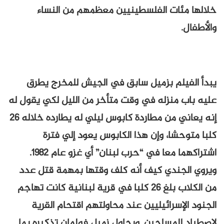
خلالها مئات الفلسطينيين معظمهم من النساء
والأطفال.
يبدأ الفيلم بزميل سابق في الجيش للمخرج يطرق
عليه باب منزله في وقت متأخر من الليل لكي يقول له
إنه يعاني من مطاردة كابوس ليلي له يطارده خلاله 26
كلبا متوحشا، وإن هذا الكابوس يعود إلي فترة
اشتراكهما معا في “حرب لبنان” أي غزو عام 1982.
ويروي الجندي كيف أنه كلف وقتها بمهمة قتل عدد
من الكلاب بلغ 26 كلبا في قرية لبنانية كانت تهاجم
الجنود الإسرائيليين عند محاولتهم اقتحام القرية
لاصطياد المسلحين. ويحاول زميل فولمان تذكيره بما