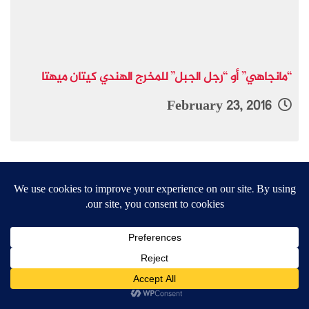
“مانجاهي” أو “رجل الجبل” للمخرج الهندي كيتان ميهتا
February 23, 2016