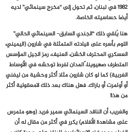
1982 في لبنان، ثم تحول إلى “مخرج سينمائي” لديه
أيضا حساسيته الخاصة.
هنا يُلقي ذلك “الجندي السابق- السينمائي الحالي”
اللوم بأسره على قيادته المتمثلة في شارون (اليميني،
العسكري المحترف الخشن، العنيف، رمز الجيل المؤسس
المتطرف صهيوينا، ًالمدان لفرط توحشه في الأوساط
الغربية) كما لو كان شارون مثلا أكثر وحشية من ليفني
أو أولمرت أو باراك. فهل هناك بعد ذلك لامعقولية أكثر
من هذا!
والغريب أن الناقد السينمائي سمير فريد (وهو متمرس
على مشاهدة الأفلام) يكرر في أكثر من مقال له أن