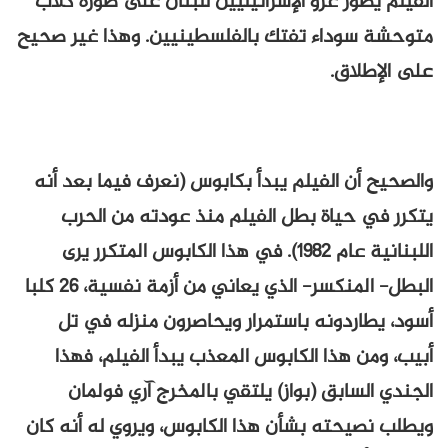
الفيلم يصور غزو الإسرائيليين للبنان على صورة كلاب
متوحشة سوداء تفتك بالفلسطينيين. وهذا غير صحيح
على الإطلاق.
والصحيح أن الفيلم يبدأ بكابوس (نعرف فيما بعد أنه
يتكرر في حياة بطل الفيلم منذ عودته من الحرب
اللبنانية عام 1982). في هذا الكابوس المتكرر يرى
البطل- المنكسر- الذي يعاني من أزمة نفسية، 26 كلبا
أسود، يطاردونه باستمرار ويحاصرون منزله في تل
أبيب، ومن هذا الكابوس المعذب يبدأ الفيلم، فهذا
الجندي السابق (بواز) يلتقي بالمخرج آري فولمان
ويطلب نصيحته بشأن هذا الكابوس، ويروي له أنه كان