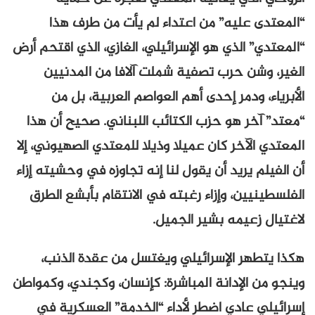
“المعتدى عليه” من اعتداء لم يأت من طرف هذا
“المعتدي” الذي هو الإسرائيلي، الغازي، الذي اقتحم أرض
الغير، وشن حرب تصفية شملت آلافا من المدنيين
الأبرياء، ودمر إحدى أهم العواصم العربية، بل من
“معتد” آخر هو حزب الكتائب اللبناني. صحيح أن هذا
المعتدي الآخر كان عميلا وذيلا للمعتدي الصهيوني، إلا
أن الفيلم يريد أن يقول لنا إنه تجاوزه في وحشيته إزاء
الفلسطينيين، وإزاء رغبته في الانتقام بأبشع الطرق
لاغتيال زعيمه بشير الجميل.
هكذا يتطهر الإسرائيلي ويغتسل من عقدة الذنب،
وينجو من الإدانة المباشرة: كإنسان، وكجندي، وكمواطن
إسرائيلي عادي اضطر لأداء “الخدمة” العسكرية في