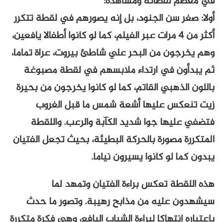
في معظم لقطاته ومشاهده:
أولا: صغر سن الجنود، بل إنه يصورهم في لقطة تتكرر
أكثر من 4 مرات عبر الفيلم، كما لو كانوا أطفالا يافعين،
وهم يخرجون من البحر علي شاطئ بيروت، عراة تماما،
ثم يبدأون في ارتداء ملابسهم في لقطة مصبوغة
باللون الذهبي القاتم، كما لو كانوا يخرجون من بحيرة
زيت تنعكس عليها أشعة شمس ما قبل الغروب
فتضفي عليها جوا شديد الكآبة والرعب. واللقطة
المتكررة مصورة بالحركة البطيئة، بحيث تجعل الفتيان
يبدون كما لو كانوا يسيرون نياما.
هذه اللقطة تعكس براءة الفتيان وتمهد لما
سيشهدون عليه من مذابح رهيبة. وتصور ما حدث
باعتباره انتهاكا لبراءة الشباب اليافع، وهي فكرة متكررة