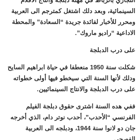
التجاري بالرباط في مهنة دبلجة وانتاج الأفلام
السينمائية، وبعد دلك اشتغل كمترجم الى العربية
ومحرر للأخبار لفائدة جريدة “السعادة” والمحطة
الاداعية “راديو ماروك”.
على درب الدبلجة
شكلت سنة 1950 منعطفا في حياة ابراهيم السايح
ودلك لأنها السنة التي سيخطو فيها أولى خطواته
على درب الدبلجة والانتاج السينمائيين.
ففي هده السنة اشترى حقوق دبلجة الفيلم
الفرنسي “الأحدب”، أحدب نوتر دام، الذي أخرجه
جان دو لانوا سنة 1944، ودبلجه الى العربية
الفصحى.