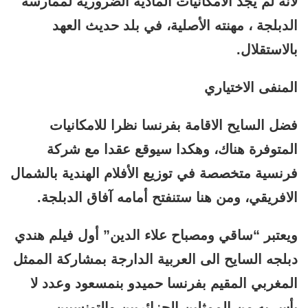
لأنه لم يجد الامكانيات المادية الضرورية لممارسة
الدبلجة ، مهنته الأصلية، في بلد حديث العهد
بالاستقلال.
المنفى الاختياري
فضل السايح الاقامة بفرنسا نظرا للامكانيات
المتوفرة هناك، وهكدا سيوقع عقدا مع شركة
فرنسية متخصصة في توزيع الأفلام الهندية بالشمال
الافريقي، ومن هنا ستنفتح أمامه آفاق الدبلجة.
ويعتبر “ساقي ومصباح علاء الدين” أول فيلم هندي
دبلجه السايح الى العربية الدارجة بمشاركة الممثل
المغربي المقيم بفرنسا حميدو بنمسعود وعدد لا
بأس به من الممثلين الجزائريين والتونسيين