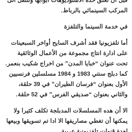
قبل أن تغلق خده الأستوديوهات أبوابها وتنتقل الى
المركب السينمائي بالرباط.
في خدمة السينما والتلفزة
أما تلفزيونيا فقد أشرف السايح أواخر السبعينات
على ادارة انتاج مجموعة من الأعمال الوثائقية
تحت عنوان “خبايا المدن” من اخراج شكيب بنعمر.
كما دبلج سنتي 1983 و 1984 مسلسلين فرنسيين
الأول بعنوان “فرسان الطيران” في 39 حلقة،
والثاني بعنوان “صديقي الفرس” في 52 حلقة.
الا أن هده المسلسلات المدبلجة تكلف كثيرا ولا
يمكنها أن تغطي مصاريفها الا ادا تم تسويقها وبيعها
لعدة قنوات تلفزيونية عربية.