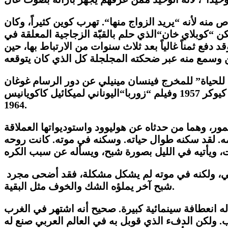
ص منه لأنه
“
يريد الزواج منها
“
. تهرب كوين كثيراً، وكان
لكن
“
كوبلاي خان
“
الذي حلم بالقبّة الزجاجية المعلقة في
د دفع ثمناً غالياً بعد ثلاث سنوات من الارتباط بها، حين
 وسمع منه عبر ضحكته المجلجلة كل الذي كان يتوقعه
للحياة
”
للمخرج فينسان مينيلي عن دور الرسام غوغان
 1957 وفيلم
“
زوربا
“
اليوناني لميكائيل كاكويانيس
1964.
 حيث تعرف إلى ماي ويست وجون باريمور، وهما من حدثاه عن هوليوود واستوديواتها العملاقة
همه. لقد سكنه طوال حياته. وسكنه في موته. كانت روحه
و حي، ولكنه في موته لم يشكل مشكلة، فقد أضحى مجرد
.
شبح آخر يملؤه الشك والخوف مثل البقية
انعطافة سينمائية كبيرة. صحيح أنه اشتهر في الغرب
رب. ولكن الدفء الذي قوبل به في العالم العربي صنع له