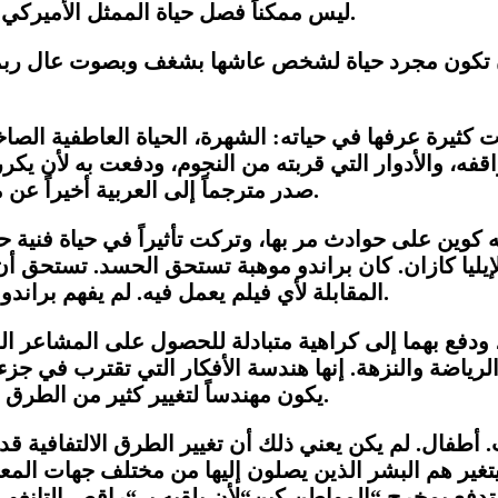
ليس ممكناً فصل حياة الممثل الأميركي من أصل مكسيكي أنطوني كوين عن عمله في السينما.
أن تكون مجرد حياة لشخص عاشها بشغف وبصوت عال ربما ل
ة عرفها في حياته: الشهرة، الحياة العاطفية الصاخبة، ا
فه، والأدوار التي قربته من النجوم، ودفعت به لأن يكرر 
صدر مترجماً إلى العربية أخيراً عن مؤسسة السينما السورية بترجمة من عبد الرزاق العلي.
 كوين على حوادث مر بها، وتركت تأثيراً في حياة فنية ح
لإيليا كازان. كان براندو موهبة تستحق الحسد. تستحق أ
في الفيلم ذلك.
المقابلة لأي فيلم يعمل فيه. لم يفهم براند
، ودفع بهما إلى كراهية متبادلة للحصول على المشاعر الم
لرياضة والنزهة. إنها هندسة الأفكار التي تقترب في جزء
يكون مهندساً لتغيير كثير من الطرق التي فكرت بها البشرية للوصول إلى الحديقة أو المنزل.
ت. أطفال. لم يكن يعني ذلك أن تغيير الطرق الالتفافية قد
يتغير هم البشر الذين يصلون إليها من مختلف جهات المع
 تدفع بمخرج
“
المواطن كين
“
لأن يلقبه بـ
“
راقص التانغو و