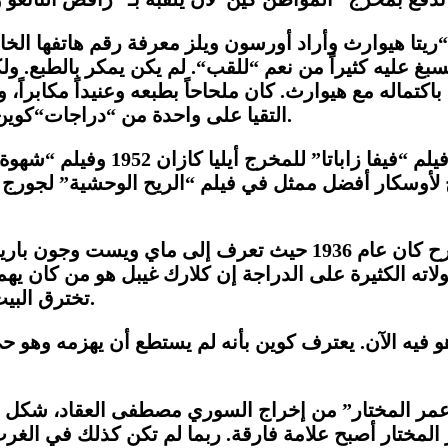
“
ريتا هيوارث وأراد أورسون ويلز معرفة رقم هاتفها الخا
بغ عليه كثيراً من نعم
“
للقب
“
. لم يكن يمكر بالطبع. و
كتماله مع هيوارث. كان ملحاحاً بطبعه وعنيداً مكابراً، وق
.
التقيا على واحدة من
“
دراجات
“
كوين
فيلم
“
فيفا زاباتا
”
للمخرج أيليا كازان 1952 وفيلم
“
شهوة 
“
الريح الوحشية
”
لجورج كيوكر
ظهوره المهني الأول بشكل احترافي على خشبة المسرح كان عام 1936
جولاته الكثيرة على الدراجة إن كلارك غيبل هو من كان ي
تخترق البيت، ويأتيه في الليل بصورة شبح، ويسأله عن سبب الكره.
ا هو فيه الآن. يعترف كوين بأنه لم يستطع أن يهزمه وه
مر المختار
”
من إخراج السوري مصطفى العقاد، شكل له 
مر المختار أصبح علامة فارقة. ربما لم تكن كذلك في الغ