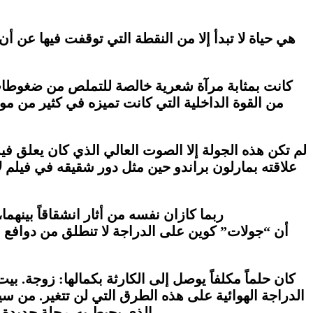
هي حياة لا تبدأ إلا من النقطة التي توقفت فيها عن 
كانت بمثابة مرآة شعرية خالصة للتملص من ضغوطات كثير
من القوة الداخلية التي كانت تميزه في كثير من مواق
لم تكن هذه الجولة إلا الصوت العالي الذي كان يعلق فيه
علاقته بمارلون براندو حين مثل دور شقيقه في فيلم 
ربما كازان نفسه من أثار انشقاقاً بينهما
أن
“
جولات
”
كوين على الدراجة لا تنطلق من دوافع ا
كان حلماً مكلفاً يوصل إلى الكارثة بكمالها: زوجة. بي
الدراجة الهوائية على هذه الطرق التي لن تتغير. من س
، لأنه الوحيد ممن عرفهم يجهر بآرائه بصوت عال.
الذي يحيط به. رحلة جديدة