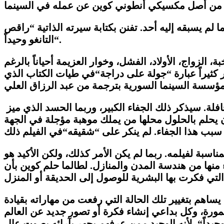
م يسبقه إليه أحد. تفنن بكتابة سيرته الذاتية
“
راقص
.
“
التانغو وحيداً
لزواج، الأولاد، الفشل، وخوار العزيمة أحياناً بالرغم
كثيراً عبارة
“
جولة على دراجة
“
في طيات الكتاب الذي
افلة. سيذكر ذلك الجفاء الكبير، وربما الحسد الذي ميز
ن يحلم بالحلول محلها من يملك موهبة مؤجلة في الجهة
و سبب هذا الجفاء. لم ينكر على
“
شقيقه
“
ناسبة لفيلمه. ربما لم يكن الأمر كذلك، ولكن الأكيد هو
 منها من هندسة المدن والمنازل. لطالما حلم كوين بأن
 يساهم بتغيير تلك الحالة التي رفعت من مهاراته بقيادة
مورة، وكل بداعي إنشاء فكرة أو تصور جديد عن العالم
حيداً
“