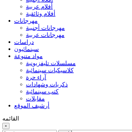
أفلام عربية
أفلام وثائقية
مهرجانات
مهرجانات أجنبية
مهرجانات عربية
دراسات
سينمائيون
مواد متنوعة
مسلسلات تليفزيونية
كلاسيكيات سينمائية
آراء حرة
ذكريات وشهادات
كتب سينمائية
مقابلات
أرشيف الموقع
القائمه
×