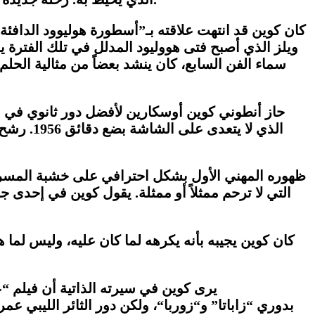
كان كوين قد انتهت علاقته ب
ـ”
أسطورة هوليوود الدافئة
ويلز الذي أصبح فتى هووليود المدلل في تلك الفترة يس
سماء الفن السابع، كان ينشد بعضاً من مثالية الحلم با
حاز أنطوني كوين أوسكارين لأفضل دور ثانوي في 
الذي لا يتعدى على الشاشة بضع دقائق 1956. رشح لأوسكار أفضل ممثل في فيلم
التي لا ترحم ممثلاً أو ممثلة. يقول كوين في إحدى 
كان كوين يجيبه بأنه يكرهه لما كان عليه، وليس لم
يرى كوين في سيرته الذاتية أن فيلم
“
ع
بدوري
“
زاباتا
”
و
“
زوربا
“
، ولكن دور الثائر الليبي ع