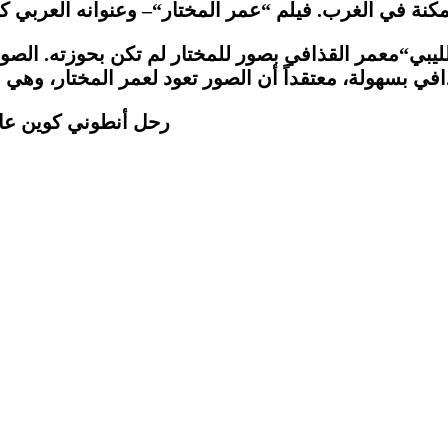
ممكنة في الغرب. فيلم
“
عمر المختار
“
– وعنوانه العربي 
ليبي
“
معمر القذافي بصور للمختار لم تكن بحوزته. الص
افي بسهولة، معتقداً أن الصور تعود لعمر المختار، وهي
رحل أنطوني كوين عام 2001 بعد أن عاش حياة مديدة وصاخبة. لعب في أكثر