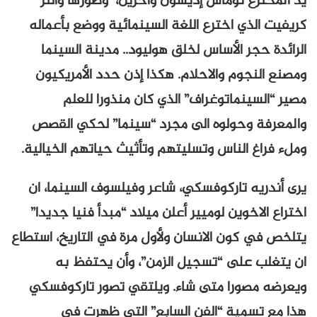
يد المخترع توماس إديسون وآخرين، وطورها والتر
كريفيت الذي اخترع اللغة السينمائية ووضع بأعماله
الرائدة حجر الأساس لخلق هوليود.. مدينة السينما
ومصنع النجوم والاحلام. هكذا إذن حدد الأمريكيون
مصير “السينماتوغراف” الذي كان منذورا للعلم
والمعرفة وحولوه الى مجرد “سينما” لحكي القصص
وملء فراغ الناس وتسليتهم وتأثيث حياتهم الخيالية.
يرى أندريه تاركوفسكي، شاعر وفيلسوف السينما، ان
اختراع الاخوين لوميير أعلن ميلاد “مبدأ فنيا جديدا”
يتلخص في كون الانسان ولأول مرة في التاريخ، استطاع
ان يتغلب على “تسجيل الزمن”، وأن يحتفظ به
ويعرضه مصورا متى شاء. ويلتقي تصور تاركوفسكي
هذا مع تسمية “الفن السابع” التي ظهرت في