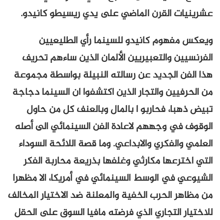
عشرينيات القرن الماضي على يدي ريسيطو كانيدو.
ويعكس مفهوم كانيدو للسينما رأي الطليعيين
الفرنسيين والتعبيريين الألمان الذين ساءهم تحريف
هذا الفن الجديد عن رسالته النبيلة بواسطة مجموعة
من الحرفيين والتجار الذين اكتشفوا ان السينما دجاجة
تبيض ذهبا، فحاربو ا بالمال وبالعنف كل من حاول
الوقوف في وجههم لاعادة الفن السينمائي الى أصله
العلمي والفكري والابداعي. وما قصة اللائحة السوداء
التي اخترعها مكارثي وغلفها بذريعة محاربة الفكر
الشيوعي في الوسط السينمائي في أمريكا، الا مظهرا
من مظاهر الحرب الخفية والمعلنة ضد الاختيار المخالف
للاختيار التجاري الذي فرضته مافيا السوق على الحقل