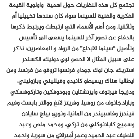
تجتمع كل هذه النظريات حول اهمية واولوية القيمة
الفكرية والفنية للسينما سواء كان سندها تخييليا أم
وثائقيا. ومن أهم الأسماء التي ارتبطت ويرتبط ذكرها
بالدفاع عن تصور آخر للسينما يسعى الى تأسيس
وتأصيل “سينما الابداع” من الرواد و المعاصرين: نذكر
على سبيل المثال لا الحصر، لوي دوليك، الكسندر
استريك، جان لوك جودار، فرنسوا تروفو من فرنسا. ومن
ايطاليا هناك ريسيطو كانيدو وفيلليني وبازوليني،
ودزيجا فيرتوف وايزنشتاين وبودوفكين وتاركوفسكي
وبارادجانوف من روسيا، وفريتز لانغ ووالتر بابست وفيم
فيندرز وفاسبيندر من المانيا، ونوري بيلج سايلان
وسميح كابلانوكلي من تركي، ومحمد ملص وعبد
اللطيف عبد الحميد وعمر أميرالاي من سوريا، واحمد