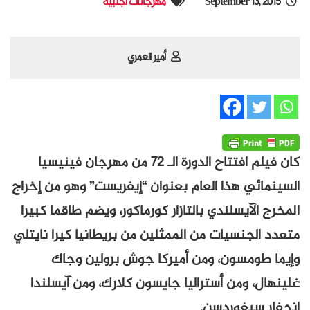
September 13, 2015
مهرجانات أجنبية
أمير العمري
كان فيلم افتتاح الدورة الـ 72 من مهرجان فينيسيا
السينمائي هذا العام بعنوان “إيفريست” وهو من إخراج
المخرج الآيسلندي بالتازار كورماكور، ويضم طاقما كبيرا
متعدد الجنسيات من الممثلين من بريطانيا كيرا نايتلي
وإيما طومسون، ومن أميركا جوش برولين وجاك
غلينهال، ومن أستراليا جايسون كلارك، ومن آيسلندا
إنجفار سيغوردسن.