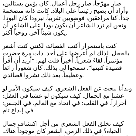
صار مهرّجاً، صار رجل أعمال. كان يؤمن بستالين،
وأراد أن يصبح رئيساً على البلاد. كانت ذاته متضخمة
جداً. كنا مراهقين، فوضويين تقريباً. نيرودا كان البوذا.
ونحن لم نرد للشاعر أن يكون بوذا. على الشاعر أن
يكون شيئاً آخر، روحياً أكثر.
كنت باستمرار أكتب القصائد، لكنني كنت أشعر
بالخجل. لذلك لم أعرضها على أحد. ذات مرة حضرت
مؤتمراً، لقاءً شعرياً. أخيراً قلت لهم: “أريد أن أقرأ
قصيدة كتبتها”. سمحوا لي بذلك. كان شعوراً رائعاً
وعظيماً. بعد ذلك نشروا قصائدي.
وبدأنا نبحث عن الفعل الشعري. كيف سيكون الأمر لو
عشنا مع الجمال. كيف سيكون لو عشنا في العقل:
أحراراً. في القلب: في اتحاد مع العالم. في الجنس:
في إبداع تام.
كيف تخلق الفعل الشعري من أجل اكتشاف جمال
الحياة؟ في ذلك الزمن، الشعر كان موجوداً هناك.