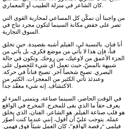
كان الشاعر في منزلة الطبيب أو المعماري.
من واجبنا أن نمكّن كل المساعي لمحاربة القوى التي
تصر على خفض مكانة السينما لتكون مجرد نتاج في
السوق التجارية.
أنا فنان. بالنسبة لي، الفيلم أشبه بقصيدة. حين تخلق
فناً، فإن هذا لا يأتي من موضع فكري، بل يأتي من
الجزء الأعمق من لاوعيك، من روحك. وتكون في حالة
شبيهة بالمسّ، حيث تعمل أي شيء للحصول على
البصري. تصبح شخصاً آخر. تصبح فناناً في حركة.
وعندئذ تأتي الكثير من المعجزات. الكثير من
الاكتشاف. إنه شيء معقّد جداً.
في الوقت الحاضر، السينما صناعة، ويتمنى المرء لو
يعرف حقاً ما الذي بقى للمخرج. المخرج في الواقع
هو قلب صناعة الفيلم. هو الشاعر، الفنان، الذي يخلق
عمله. يتوجب عليّ أن أقول، إنني عندما كنت أصوّر
فيلمي “رقصة الواقع”، كان العمل شيئاً فوق فهمي.