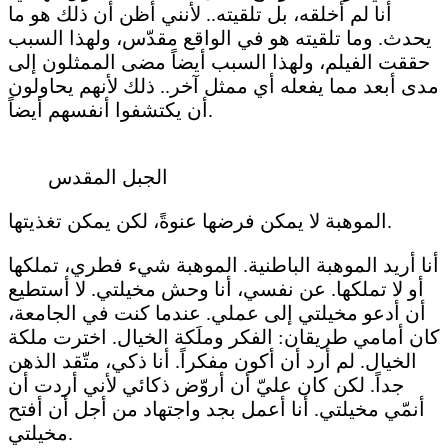
أنا لم أخلقه، بل تلقيته.. لأنني أظن أن ذلك هو ما
يحدث. وما تلقيته هو في الواقع مقدّس، ولهذا السبب
حققت الفيلم، ولهذا السبب أيضاً مضى الممثلون إلى
مدى أبعد مما يفعله أي ممثل آخر.. ذلك لأنهم يحاولون
أن يكتشفوا أنفسهم أيضاً.
الجبل المقدس
الموهبة لا يمكن فرضها عنوةً، لكن يمكن تغذيتها.
أنا أريد الموهبة الباطنية. الموهبة شيء فطري، تملكها
أو لا تملكها. عن نفسي، أنا وحش مخيلتي. لا أستطيع
أن أدعو مخيلتي إلى عملي. عندما كنت في الجامعة،
كان أمامي طريقان: الفكر وملَكة الخيال. اخترت ملكة
الخيال. لم أرد أن أكون مفكراً. أنا ذكي، متّقد الذهن
جداً. لكن كان عليّ أن أروّض ذكائي لأني أردت أن
أنمّي مخيلتي. أنا أعمل بجد واجتهاد من أجل أن أفتح
مخيلتي.