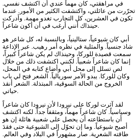
في مراهقتي، كان مهماً عندي أن اكتشف نفسي.
تحرّرت من عائلتي، واكتشفت الكثير من الأمور. عندما
تكون في العشرين، كل التجارب تغدو مهمة. وأدركت
حينذاك أنني أرغب في أن أكون شاعراً.
أبي كان شيوعياً، ستالينياً، وبالنسبة له، كل شاعر هو
شاذ جنسياً. والمثلية في نظره أمر رهيب. عبر الإذاعة
سمعت قصيدة للوركا، وحينذاك لم يكن شاعراً كبيراً،
إنما كان شاعراً شعبياً. لكنني اكتشفت ذلك من خلال
لص تسلل إلى محل أبي وأضاع كتابه في المحل،
وكان للوركا. يبدو الأمر سوريالياً. الشعر فتح لي باب
الخروج من الحالة السوقية، المبتذلة. الشعر أنقذ
حياتي.
لقد آثرت لوركا على نيرودا لأن نيرودا كان شاعراً
وسياسياً. كان شاعراً مهماً، ومثقفاً جداً. لكنه اكتشف
أن باستطاعته أن يحصل على شعبية هائلة إن هو
أصبح شيوعياً. وما إن تحوّل إلى الشيوعية حتى فقدَ
طاقته الشعرية. صار مشهوراً في البلاد وفي العالم.