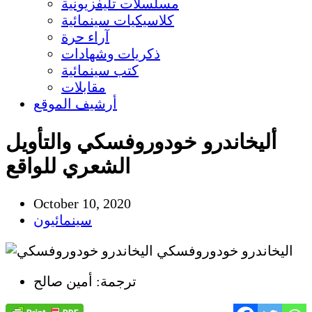
مسلسلات تليفزيونية
كلاسيكيات سينمائية
آراء حرة
ذكريات وشهادات
كتب سينمائية
مقابلات
أرشيف الموقع
أليخاندرو خودوروفسكي والتأويل
الشعري للواقع
October 10, 2020
سينمائيون
اليخاندرو خودوروفسكي
ترجمة: أمين صالح