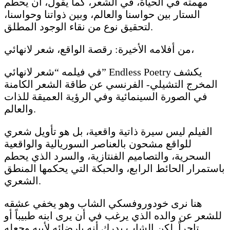
مهمته في الحياة، في الشعر، كما يقول، أن يحطم
الستار بين حواسنا والعالم، وبين ذواتنا وحواسنا،
لتحقيق نوع من نقاء الوجود المطلق.
من أفلامه الأخيرة: رقصة الواقع، شعر لانهائي،
في فيلمه “شعر لانهائي” Endless Poetry يكشف
المخرج التشيلي- الفرنسي عن طاقة الشعر الكامنة
في الصورة السينمائية وفي الرؤية العميقة للذات
والعالم.
الفيلم ليس سيرة ذاتية واقعية، بل هو تأويل شعري
للواقع مشحون بالعناصر السوريالية والواقعية
السحرية، والتصاميم الفنتازية، والسرد الذي يحطم
باستمرار الحائط الرابع، والحبكة التي يحكمها المنطق
الشعري.
هنا نرى خودوروفسكي الشاب وهو يخفي عشقه
للشعر عن والده الذي يرغب في أن يرى ابنه طبيباً أو
تاجراً. لكن الشاب يدرك أنه بإرضائه لأبيه وجعله