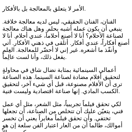
الأمر لا يتعلق بالمعالجة بل بالأفكار.
الفنان، الفنان الحقيقي، ليس لديه معالجة خلاقة.
ينبغي أن يكون عمله أشبه بحلم. وهل هناك معالجة
لصناعة الأحلام؟ أنا لا أصنع أحلاماً، عندي أحلام. أنا لا
أصنع أفكاراً، عندي أفكار. أتلقى في ذهني الأفكار. آتي
وأنفّذ ما أشعره. غير إني لا أحضّر للمعالجة. العِلم
يفعل ذلك، وأنا لست عالِماً.
أعمالي السينمائية بمثابة نضال شاق في محاولةٍ
لتحقيق أفلام مضادة لصناعة السينما. هذه الصناعة
ترى أن الأفلام مصنوعة، قبل أي شيء آخر، لتحقيق
الكسب المادي. إنها صناعة اقتصادية وليست فنية.
لكي تحقق فيلماً تجريبياً، مثل الشعر، مثل أي عمل
فني، يتعيّن عليك أن تتخلص من الصناعة، أن تجعلها
تختفي. وأن تحقق فيلماً مغايراً يعني أن تخسر
أموالك، طالما أن من العار اعتبار الفن سلعة إن هو