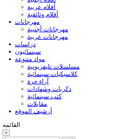
أفلام عربية
أفلام وثائقية
مهرجانات
مهرجانات أجنبية
مهرجانات عربية
دراسات
سينمائيون
مواد متنوعة
مسلسلات تليفزيونية
كلاسيكيات سينمائية
آراء حرة
ذكريات وشهادات
كتب سينمائية
مقابلات
أرشيف الموقع
القائمه
×