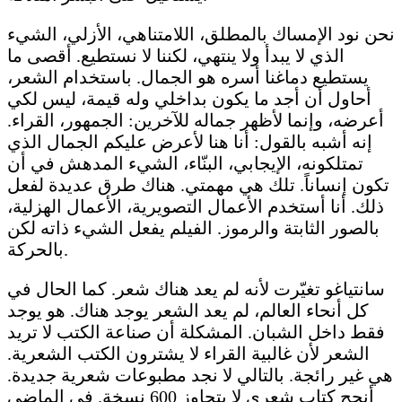
نحن نود الإمساك بالمطلق، اللامتناهي، الأزلي، الشيء
الذي لا يبدأ ولا ينتهي، لكننا لا نستطيع. أقصى ما
يستطيع دماغنا أسره هو الجمال. باستخدام الشعر،
أحاول أن أجد ما يكون بداخلي وله قيمة، ليس لكي
أعرضه، وإنما لأظهر جماله للآخرين: الجمهور، القراء.
إنه أشبه بالقول: أنا هنا لأعرض عليكم الجمال الذي
تمتلكونه، الإيجابي، البنّاء، الشيء المدهش في أن
تكون إنساناً. تلك هي مهمتي. هناك طرق عديدة لفعل
ذلك. أنا أستخدم الأعمال التصويرية، الأعمال الهزلية،
بالصور الثابتة والرموز. الفيلم يفعل الشيء ذاته لكن
بالحركة.
سانتياغو تغيّرت لأنه لم يعد هناك شعر. كما الحال في
كل أنحاء العالم، لم يعد الشعر يوجد هناك. هو يوجد
فقط داخل الشبان. المشكلة أن صناعة الكتب لا تريد
الشعر لأن غالبية القراء لا يشترون الكتب الشعرية.
هي غير رائجة. بالتالي لا نجد مطبوعات شعرية جديدة.
أنجح كتاب شعري لا يتجاوز 600 نسخة. في الماضي