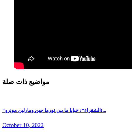
مواضيع ذات صلة
“الشقراء”: خبايا ما بين نورما جين ومارلين مونرو!...
October 10, 2022