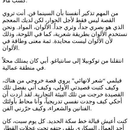
كسب مالاً.
من المهم تذكير أنفسنا بأن السينما فن. أنت تروي
القصة ليس فقط لأجل الحوار، لكن لديك المعجم
الذي هو بصري جداً، وثري جداً. الألوان، المواد. ونحن
نستخدم الألوان بطريقة شعرية، كما في اللوحة، وذلك
لأن الألوان ليست محايدة. ثمة معنى وطاقة في
الألوان.
انتقلنا من توكوبيلا إلى سانتياغو. أبي كان يمتلك محلاً
في منطقة عمالية.
فيلمي “شعر لانهائي” يروي قصة خروجي من هناك،
وكيف كتبت قصيدتي الأولى، وكيف أني بفضل تلك
القصيدة خرجت من تلك البيئة التجارية. لقد أردت أن
أحكي كيف وجدت نفسي تدريجياً، وأنا محاط بأولئك
الفنانين والشعراء، وكيف حرّرني الفن.
كنت أعيش قبالة خط سكة الحديد. كل يوم سبت، كان
أحد العمال السكارى يلقى حتفه تحت عجلات القطار