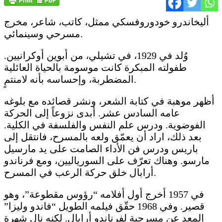
أليخاندرو خودوروفسكي ممثل، كاتب، شاعر، مخرج
مسرحي وسينمائي.
وُلد في 1929، في تشيلي، من أبوين أوكرانيين.
طفولته المبكرة كانت موسومة بالحياة العائلية
المضطربة، وإحساسه بأنه لامنتمٍ.
أظهر موهبة في كتابة الشعر، ونشر قصائده مع بلوغه
عامه السادس عشر. أبدى نزوعاً إلى الحركة
الفوضوية. ودرس علم النفس والفلسفة في الكلية.
بعد ذلك، اراد أن يعمّق ولعه بالمسرح، فانتقل إلى
باريس ودرس فن الأداء الصامت على يد مارسيل
مارسو. وهناك تعرّف على السورياليين، ومع فرناندو
أرابال خلق حركة الرعب في المسرح.
في 1957 أخرج أول أفلامه “رؤوس مقطوعة”، وهو
قصير. وفي 1968 حقّق فيلمه الطويل “فاندو وليزا”
المعد عن مسرحية لفرناندو أرابال. لكنه نال شهرة