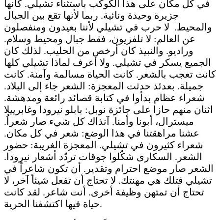
في كل مكان على هذا الكوكب باستثناء تشيلي. كأنها
جزيرة وحيدة ونائية. ربما لأنها تقع بين الجبال
والمحيط. لا حرب في تشيلي لأننا بعيدون ومنفصلون
عن العالم: لا تلفزيون، فقط جبال ومحيط وسلام.
وراديو. والنبيذ كان أرخص من الحليب. لذلك كان
الجميع يسكر في تشيلي. ولا أعرف لماذا تشيلي كلها
كانت تعجب بالشعر. كانت الحياة مسالمة وآمنة. كانت
جميلة. بعدئذ حدثت المعجزة: الشعر جاء إلى البلاد.
شعراء عظام بدأوا في كتابة قصائد رائعة ومدهشة.
اثنان منهم حازا على جائزة نوبل: بابلو نيرودا وغابرييلا
ميسترال، أبونا وأمنا. آنذاك كل شيء صار شعراُ.
عشنا مراهقتنا في هذا الوضع: شعر في كل مكان.
شعراء كثيرون في تشيلي. المعجزة الغريبة: حضور
الشعر. السكارى شكّلوا جوقات تردّد أشعار نيرودا.
الشعر صار موضع احترام وتقدير. أن تكون شاعراً في
تشيلي فتلك هي مهنتك. لا تحتاج أن تفعل شيئاً آخر، لا
تحتاج أن تمتهن وظيفة أخرى. أنت شاعر. لقد كانت
حياة فيها اكتشفنا الحرية.