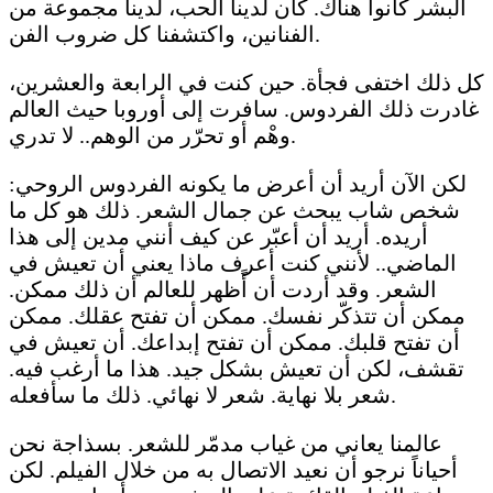
البشر كانوا هناك. كان لدينا الحب، لدينا مجموعة من
الفنانين، واكتشفنا كل ضروب الفن.
كل ذلك اختفى فجأة. حين كنت في الرابعة والعشرين،
غادرت ذلك الفردوس. سافرت إلى أوروبا حيث العالم
وهْم أو تحرّر من الوهم.. لا تدري.
لكن الآن أريد أن أعرض ما يكونه الفردوس الروحي:
شخص شاب يبحث عن جمال الشعر. ذلك هو كل ما
أريده. أريد أن أعبّر عن كيف أنني مدين إلى هذا
الماضي.. لأنني كنت أعرف ماذا يعني أن تعيش في
الشعر. وقد أردت أن أًظهر للعالم أن ذلك ممكن.
ممكن أن تتذكّر نفسك. ممكن أن تفتح عقلك. ممكن
أن تفتح قلبك. ممكن أن تفتح إبداعك. أن تعيش في
تقشف، لكن أن تعيش بشكل جيد. هذا ما أرغب فيه.
شعر بلا نهاية. شعر لا نهائي. ذلك ما سأفعله.
عالمنا يعاني من غياب مدمّر للشعر. بسذاجة نحن
أحياناً نرجو أن نعيد الاتصال به من خلال الفيلم. لكن