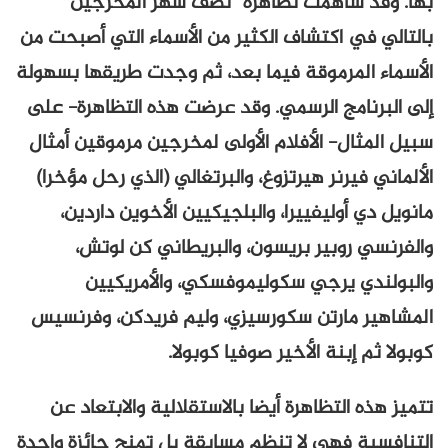
بها. وقد ساهمت تظاهرة “نصف شهر المخرجين”
بالتالي في اكتشاف الكثير من الأسماء التي أصبحت من
الأسماء المرموقة فيما بعد، ثم وجدت طريقها بسهولة
إلى البرنامج الرسمي. وقد عرضت هذه التظاهرة- على
سبيل المثال- الأفلام الأولى لمخرجين مرموقين أمثال
الألماني فيرنر هيرتزوغ، والبرتغالي (الذي رحل مؤخرا)
مانويل دي أوليفييرا، والبلجيكيين الأخوين داردين،
والفرنسي روبير بريسون، والبريطاني كن لوتش،
والبولندي يرجي سكوليموفسكي، والأمريكيين
المشاهير مارتن سكورسيزي، وليم فريدكن، وفرنسيس
كوبولا ثم إبنة الأخير صوفيا كوبولا.
تتميز هذه التظاهرة أيضا بالاستقلالية والابتعاد عن
التنافسية فهي لا تنظم مسابقة بل تمنح جائزة واحدة