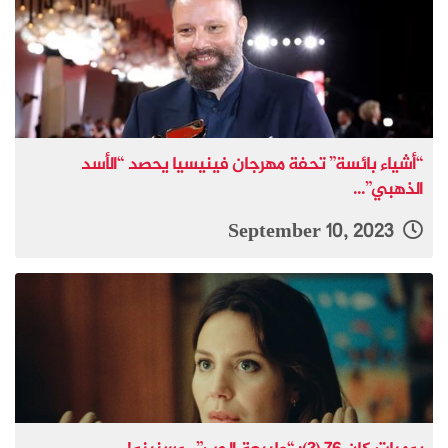
“أشياء بائسة” تحفة مهرجان فينيسيا يحصد “الأسد
الذهبي”...
September 10, 2023