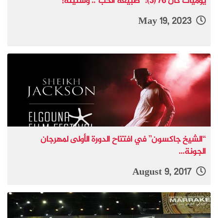
يوميات كان 76 (3): “طبيعة الحب”.. وسنينه!
May 19, 2023
“الشيخ جاكسون” في افتتاح الدورة الأولى لمهرجان
الجونة...
August 9, 2017