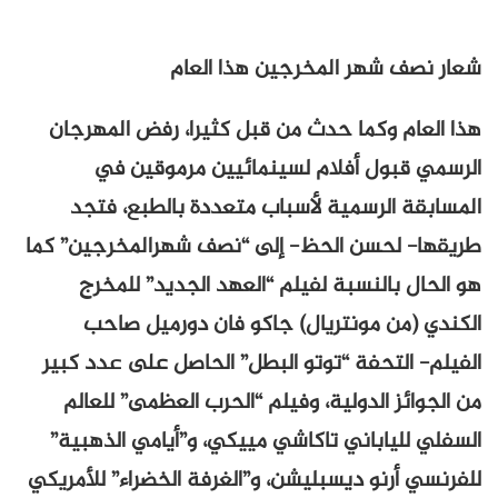
شعار نصف شهر المخرجين هذا العام
هذا العام وكما حدث من قبل كثيرا، رفض المهرجان
الرسمي قبول أفلام لسينمائيين مرموقين في
المسابقة الرسمية لأسباب متعددة بالطبع، فتجد
طريقها- لحسن الحظ- إلى “نصف شهرالمخرجين” كما
هو الحال بالنسبة لفيلم “العهد الجديد” للمخرج
الكندي (من مونتريال) جاكو فان دورميل صاحب
الفيلم- التحفة “توتو البطل” الحاصل على عدد كبير
من الجوائز الدولية، وفيلم “الحرب العظمى” للعالم
السفلي للياباني تاكاشي مييكي، و”أيامي الذهبية”
للفرنسي أرنو ديسبليشن، و”الغرفة الخضراء” للأمريكي