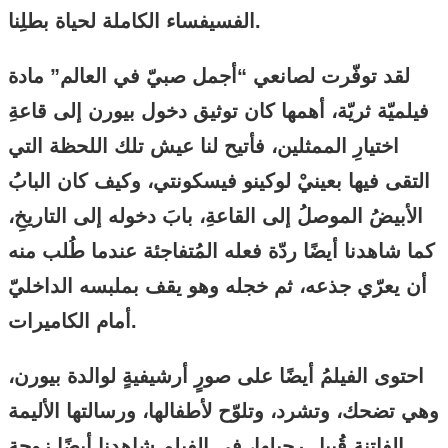
الفسيفساء الكاملة لحياة بطلِنا.
لقد توفّرت لصانعي “أجمل صبيّ في العالم” مادة
فيلميّة ثريّة، أهمها كان توثيق دخول بيورن إلى قاعةِ
اختيارِ الممثلين، فأتيح لنا عيش تلك اللحظة التي
التقى فيها بعينيْ لوكينو فيسكونتي، وكيف كان البابُ
الأبيضُ الموصلُ إلى القاعةِ، بابَ دخوله إلى التاريخِ،
كما شاهدنا أيضًا ردّة فعله المُتفاجئة عندما طُلب منه
أن يعرّي جذعه، ثم خجله وهو يقف بملبسه الداخليّ
أمام الكاميرات.
احتوى الفيلمُ أيضًا على صورٍ أرشيفيةٍ لوالدة بيورن،
وهي تضحك، وتشرد، وتلوّح لأطفالها، ورسالتها الأليمة
الفاتنة قُبيل رحيلها، في الفيلم شاهدنا أيضًا زوجة