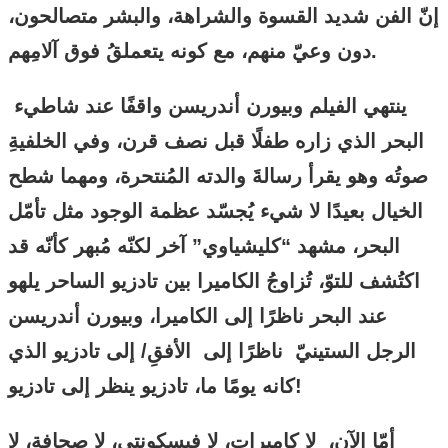
إنّ الفن شديد القسوة والشراهة، والبشر متصالحون،
دون وعيّ منهم، مع كونه يتعملقُ فوق آلامِهم.
ينتهي الفيلم وبيورن أندريسن واقفًا عند شاطيء
البحر الذي زاره طفلًا قبل نصف قرن، وفي الخلفيةِ
صوتُه وهو يقرأ رسالةَ والدته المُنتحرة، ومهما شطح
الخيال بعيدًا لا شيء يُجسّد عظمة الوجود مثل تأمّل
البحر، مشهد “كليشياوي” آخر لكنّه مُبهر كأنّه قد
اكتُشف للتوّ، تُزاوجُ الكاميرا بين تادزيو الساحر يلهو
عند البحر ناظرًا إلى الكاميرا، وبيورن أندريسن
الرجل الستينيّ ناظرًا إلى الأفقِ/ إلى تادزيو الذي
كانه يومًا ما، تادزيو ينظر إلى تادزيو!
أمّا الآن، لا كاميرات، لا فيسكونتي، لا صحافة، لا