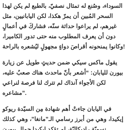
السوداء، وصُنع له تمثال نصفيّ، بالطبع لم يكن لهذا
السحر المُبين أن يمرّ هكذا، لكن اليابانيين، مثل
غيرهم، لم يراعوا حداثة سنّه، فشاركَ في أعمالٍ
دون أن يعرف المطلوب منه حتى تدور الكاميرا،
وكانوا يمنحونه أقراصَ دواءٍ مجهولٍ ليُشعره بالراحة!
يقول ماكس سيكي ضمن حديثٍ طويل عن زيارة
بيورن لليابان: “أشعر بأنّ ماحدث هناك صعبٌ عليه،
لكن الأجواء آنذاك لم تترك لنا فرصة لنراعي
مشاعره”.
في اليابان جاءتْ أهم شهادة مِن السيّدة ريوكو
إيكيدا، وهي من أبرز رسامي الـ”مانغا”، وهي كذلك
نسويّة راديكاليّة، لم تؤكد إيكيدا جمال بيورن