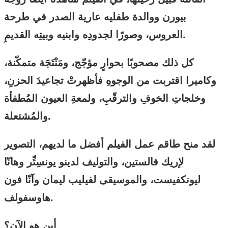
بيورن ووالدة طفليه عارية الصدر في طرحة
العروس، وصورًا لجدودِه وابنيه وبيتِه القديمِ.
كل ذلك مصحوبًا بحوارٍ مؤجّج، ومَنْتَجَة متمكّنة،
وكاميرا اقتربت من الوجوهِ فأظهرتْ تجاعيدَ الحزنِ،
وخلجاتِ الخوفِ والترقّبِ، ولمعةِ العيون المُطفأة
والمُشتعلة.
لقد منح طاقم عمل الفيلم أفضل ما لديهم، التصوير
لإريك فالستين، والتوليف لدينو يونسِتِّر وهانّا
ليونكفيست، والموسيقى لفيليب ليمان وآنّا فون
هاوسفولف.
أين هو الآن؟