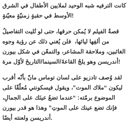
كانت الترفيه شبه الوحيد لملايين الأطفال في الشرق
الأوسط في حقبةٍ زمنيّةٍ معيّنةٍ!
قصةُ الفيلم لا يُمكن حرقها، حتى لو تُليت التفاصيلُ
من ألفِها ليائها، فلن يُغني ذلك عن رؤية وجوه
الغائبين، وملاحقة المشاعر، والتمعّن في شكل بيورن
أندريسن وهو يلجُ القاعةَ/السينما/التاريخَ لأوّل مرة!
لقد وُصف تادزيو على لسان توماس مانّ بأنّه أقرب
ليكون “ملاك الموت”، ويقول فيسكونتي مُعلّقًا على
الموضوع برمّته: “عندما تضعُ عينَك على الجمالِ،
فإنك تضع عينك على الموتِ” وهذا هو قدر بيورن
أندريسن ولعنته أيضًا.