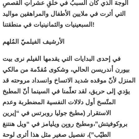
الوجهَ الذي كان السببُ في خلقِ عشراتِ القصصِ
التي أثرت في ملايين الأطفال والمراهقين مواليد
السبعينيات والثمانينيات في منطقتنا!
الأرشيف الفيلميّ المُلهم
في إحدى البدايات التي يقدمها الفيلم نرى بيت
بيورن أندريسن الحالي، وشكوى مُقدّمة من مالكي
المنزل لأنّ موقده شديد الاتساخ وانسداد مروحته قد
يؤدي إلى حريق، لقد تعلّمنا في السينما أنّ المطبخ
المتّسخ أول دلالات النفسية المضطربة وعدم
الاستقرار (مطبخ جوليا روبرتس في “إيرين
بروكوفيتش”،ومطبخ روبِن ويليامز في “ويل هنتنغ
الطيّب”)، تفصيل صغير مثل هذا أثرى لوحة