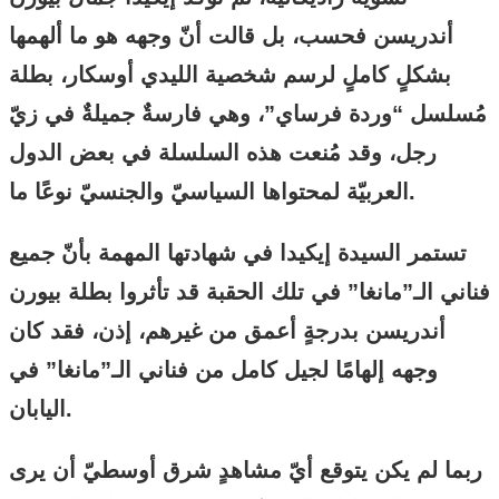
أندريسن فحسب، بل قالت أنّ وجهه هو ما ألهمها
بشكلٍ كاملٍ لرسم شخصية الليدي أوسكار، بطلة
مُسلسل “وردة فرساي”، وهي فارسةٌ جميلةٌ في زيّ
رجل، وقد مُنعت هذه السلسلة في بعض الدول
العربيّة لمحتواها السياسيّ والجنسيّ نوعًا ما.
تستمر السيدة إيكيدا في شهادتها المهمة بأنّ جميع
فناني الـ”مانغا” في تلك الحقبة قد تأثروا بطلة بيورن
أندريسن بدرجةٍ أعمق من غيرهم، إذن، فقد كان
وجهه إلهامًا لجيل كامل من فناني الـ”مانغا” في
اليابان.
ربما لم يكن يتوقع أيّ مشاهدٍ شرق أوسطيّ أن يرى