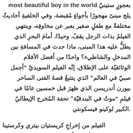
بعجوزٍ ستينيّ
most beautiful boy in the world
يلج مبنىً مهجورًا بأجواءٍ مُقبضة، وفي الخلفيةِ أحاديثٌ
مختلفةٌ مع طفلٍ صغير يعبر عن مخاوفِه، وينتهي
الفيلمُ بذات الرجل يقفُ، وحيدًا، أمامَ البحرِ الذي
يطلُّ عليه هذا المبنى، ماذا حدث في المسافةِ بين
المدخلِ والشاطيء؟ واحدًا من أفضل الأفلام
الوثائقيّة على الإطلاق، إنّه الفيلم السويديّ “أجمل
صبيّ في العالم” الذي يتتبعُ قصةَ الفتى الساحر
بيورن أندريسن الذي ظهرَ قبل خمسين عامًا في
فيلمِ “موتٌ في البندقيّة” تحفة المُخرج الإيطاليّ
الكبير لوكينو فيسكونتي.
الفيلم من إخراجِ كريستيان بيتري وكرستينا