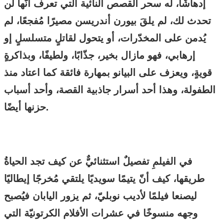
إدهاشًا، له سحر القصص النائية التي تعرف أنّها لن
تحدث لك، لم يلقَ بيورن أندريسن مصيرًا مُفجعًا، لم
يُدمن على المخدّرات، أو يتحول لقاتلٍ متسلسلٍ إو
إرهابي، فهو مازال بخير، جذّابًا، ولطيفًا، وبذاكرةٍ
قويةٍ، ويعزف على البيانو بمهارة فائقة كما اعتاد منذ
الطفولة، وهذا أحد أسرار جاذبية القصة، وأحد أسباب
حزنها أيضًا.
في الفيلمِ تفصيلٌ استثنائيٌّ عن كيف تجد الحياةُ
طريقها، كيف أنّ يتيمًا سويديًا يلتقي مُخرجًا إيطاليًا
ليصنعا فيلمًا لأديب نوبليّ، ثم يزور اليابان فيُصبح
وجهه منسوخًا في عشرات الأفلام الكرتونيّة التي