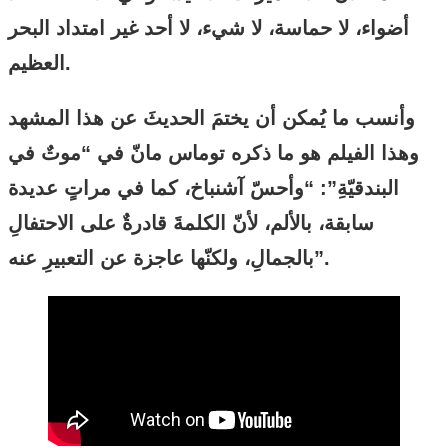
أضواء، لا حماسة، لا شيء، لا أحد غير امتداد البحر
العظيم.
وأنسب ما يُمكن أن يختمَ الحديثَ عن هذا المشهد
وهذا الفيلم هو ما ذكره توماس مانّ في “موتٌ في
البندقيّةِ”: “وأحسّ آشنباخ، كما في مراتٍ عديدة
سابقة، بالألم، لأنّ الكلمةَ قادرةٌ على الاحتفالِ
بالجمالِ، ولكنّها عاجزة عن التعبيرِ عنه”.