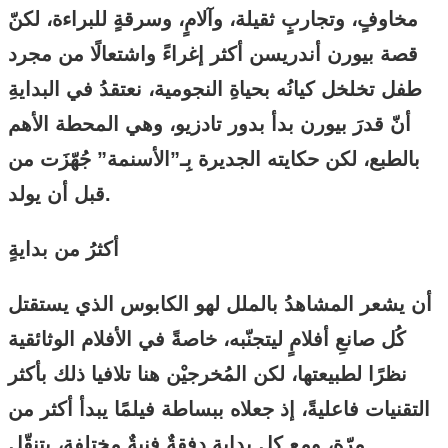
مخاوفٍ، وتجاربٍ ثقيلة، وآلامٍ، وسرقةٍ للبراءة، لكنّ
قصة بيورن أندريسن أكثر إغراءً واشتعالًا من مجرد
طفل تخلخل كيانُه بحياةِ النجومية، نعتقدُ في البدايةِ
أنّ قدرَ بيورن بدأ بدور تادزيو، وهي المحطة الأهم
بالطبع، لكن حكايته الجديرة بِـ”الأسنمة” جُهّزَت من
قبل أن يولد.
أكثرُ من بدايةٍ
أن يشعر المشاهدُ بالملل لهو الكابوس الذي يستقتل
كُل صانعِ أفلامٍ ليتجنّبه، خاصةً في الأفلام الوثائقية
نظرًا لطبيعتها، لكن المُخرجيْن هنا تلافيا ذلك بأكثر
التقنيات فاعليةً، إذ جعلاه ببساطة فيلمًا يبدأ أكثر من
مرّة، ومع كل بداية دفقةٌ فنيةٌ مختلفة، يتنقّل