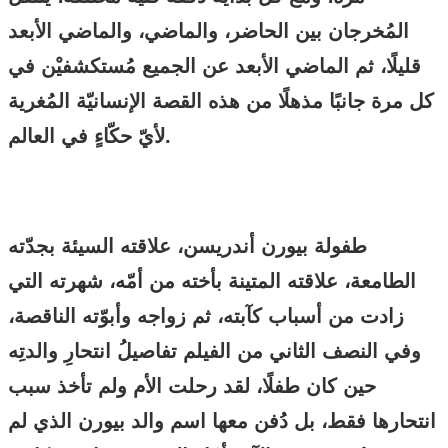
المُخرجان بين الحاضر، والماضي، والماضي الأبعد
قليلًا، ثم الماضي الأبعد عن الجميع مُستكشفيْن في
كل مرة جانبًا مذهلًا من هذه القصة الإنسانيّة المُغرية
لأيّ حكّاءٍ في العالم.
طفولة بيورن أندريسن، علاقته السيئة بجدّته
الطامعة، علاقته المتينة بأخته من أمّه، شهرته التي
زادت من أسباب كآبته، ثم زواجه وأبوّته الناقصة،
وفي النصف الثاني من الفيلم تفاصيلُ انتحارِ والدتِه
حين كان طفلًا، لقد رحلت الأم ولم تأخذ سبب
انتحارها فقط، بل دُفن معها اسم والد بيورن الذي لم