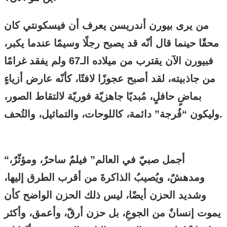
من يرى بيورن أندريسن يعرف أن فيسكونتي كان
محقًا حينما قال أنّه قد يصبح رجلًا وسيمًا عندما يكبر،
فبيورن الآن يقترب من ميلاده الـ67 ولم يفقد غرامًا
من جاذبيته، لقد أصبح عجوزًا لافتًا، كأنّه عارض أزياءٍ
بماضٍ حافلٍ، مُبديًا جاهزيّة فوريّة لالتقاط الصور،
وليكون “فُرجة” دائمة، كاللوحات، والتماثيل، والتُحف.
“أجمل صبيّ في العالم” فيلمٌ ساحرٌ، ومؤثّرٌ،
ومدهشٌ، ويُصيبُ الذاكرةَ من أقرب الطرق إليها،
وشديد الحزن أيضًا، ليس ذلك الحزن الواضح كأن
يموت إنسانٌ من الجوعِ، بل حزن أرقّ، وأعمق، وأكثر