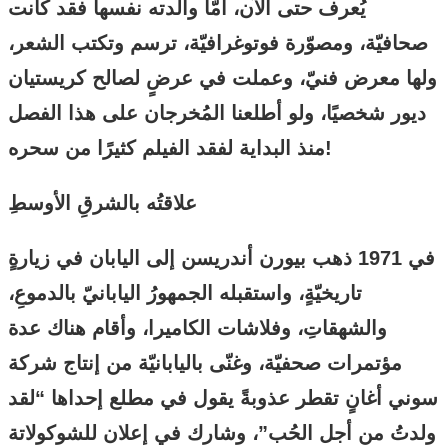
يُعرف حتى الآن، أمّا والدته نفسها فقد كانت
صحافيّة، ومصوّرة فوتوغرافيّة، ترسم وتكتب الشعر،
ولها معرض فنيّ، وعملت في عرضٍ لصالح كريستيان
ديور شخصيًا، ولو أطلعنا المُخرجان على هذا الفصل
منذ البداية لفقد الفيلم كثيرًا من سحره!
علاقتُه بالشرقِ الأوسطِ
في 1971 ذهب بيورن أندريسن إلى اليابان في زيارةٍ
تاريخيّةٍ، واستقبله الجمهورُ اليابانيّ بالدموعِ،
والشهقاتِ، وفلاشات الكاميرا، وأقام هناك عدة
مؤتمرات صحفيّة، وغنّى باليابانيّة من إنتاج شركة
سوني أغانٍ تقطر عذوبةً يقول في مطلع إحداها “لقد
ولدتُ من أجل الحُب”، وشارك في إعلان للشوكولاتة