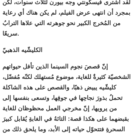
لقد اشترى فيسكونتي وجه بيورن لثلاث سنوات، لكن
بمجرد أن انتهى عرض الفيلم، لم يكن هناك أي رعاية
من المُخرج الكبير نحو جوهرته التي علاها الترابُ
سريعًا.
الكليشّيه الذهبيّ
إنّ قصصَ نجوم السينما الذين تأفل حيواتهم
الشخصيّة كثيرةٌ للغاية، موضوع مُستهلك لكنّه مُفضّل،
كليشّيه يبيض ذهبًا، والقصص على هذه الشاكلة
تحملُ بذورَ نجاحِها في جوفِها، وتسعى بنفسها إلى
من يرويها، إنّ مخرجي العمل محظوظان للغاية
بقبضهما على هكذا قصة: التائهُ في الغابةِ يُقابل كبيرَ
السحرةِ فتتحوّل حياته إلى الأبد، وما يلحق ذلك من