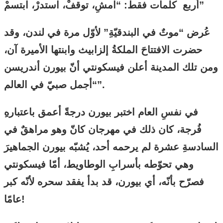
أربع كلمات فقط: “امشِ، توقفْ، استدرْ، ابتسمْ”
عُرض “موتٌ في البندقيّةِ” لأوّل مرة في لندن، وقد
حضرت الافتتاحَ الملكةُ إلزابيث وابنتها الأميرة آن،
ومن تلك المدينة أعلن فيسكونتي أنّ بيورن أندريسن
“أجمل صبيّ في العالم”.
في نفسِ العام اختبر بيورن درجةً أعمق باعتبارهِ
فُرجة، كان ذلك في مهرجان كانّ وهو مراهقٌ في
السادسةِ عشرة لم يرحمه أحد، يُشبّه بيورن الجماهيرَ
وهي تحوّطه بأسرابِ الوطاويط، أمّا فيسكونتي
فصرّح بأنّه، أي بيورن، قد بدأ يفقد سحره لأنّه كبر
عامًا!