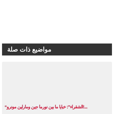
مواضيع ذات صلة
“الشقراء”: خبايا ما بين نورما جين ومارلين مونرو!...