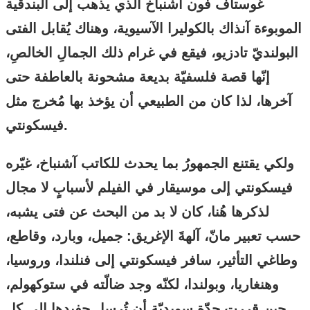
غوستاف فون آشنباخ الذي يذهب إلى البندقية
الموبوءة آنذاك بالكوليرا الآسيوية، وهناك يُقابل الفتى
البولنديّ تادزيو، فيقع في غرام ذلك الجمالِ الخالصِ،
إنّها قصة فلسفيّة بديعة مشحونة بالعاطفة حتى
آخرها، لذا كان من الطبيعي أن يؤخذ بها مُخرج مثل
فيسكونتي.
ولكي يقتنع الجمهورُ بما يحدث للكاتب آشنباخ، غيّره
فيسكونتي إلى موسيقار في الفيلم لأسبابٍ لا مجال
لذكرها هُنا، كان لا بد من البحث عن فتى يشبه،
حسب تعبير مانّ، آلهةَ الإغريق:
جميل، وبارد، وقاطع،
وطاغي التأثير، سافر فيسكونتي إلى فنلندا، وروسيا،
وهنغاريا، وبولندا، لكنّه وجد ضالّته في ستوكهولم،
حين قررت جدّة سويديّة أن تُرسل حفيدها إلى كل