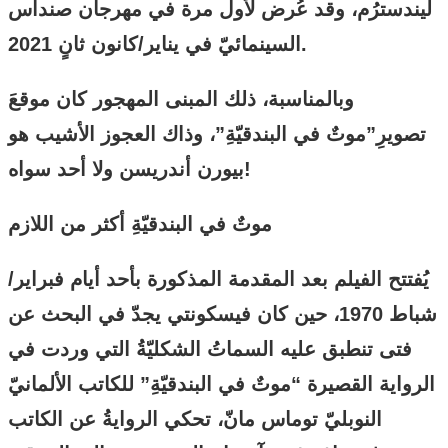
ليندسترُم، وقد عُرض لأول مرة في مهرجان صنداس
السينمائيّ في يناير/كانون ثانٍ 2021.
وبالمناسبة، ذلك المبنى المهجور كان موقعَ
تصويرِ”موتٌ في البندقيّةِ”، وذاك العجوز الأشيب هو
بيورن أندريسن ولا أحد سواه!
موتٌ في البندقيّةِ أكثر من اللازم
يُفتتح الفيلم بعد المقدمة المذكورة بأحد أيام فبراير/
شباط 1970، حين كان فيسكونتي يجدّ في البحث عن
فتى تنطبق عليه السماتُ الشكليّةُ التي وردت في
الرواية القصيرة “موتٌ في البندقيّةِ” للكاتب الألمانيّ
النوبليّ توماس مانّ، تحكي الروايةُ عن الكاتب